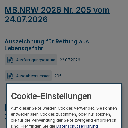
MB.NRW 2026 Nr. 205 vom
24.07.2026
Auszeichnung für Rettung aus
Lebensgefahr
Ausfertigungsdatum
22.07.2026
Ausgabennummer
205
Cookie-Einstellungen
MB.NRW 2026 Nr. 204 vom
Auf dieser Seite werden Cookies verwendet. Sie können
24.07.2026
entweder allen Cookies zustimmen, oder nur solchen,
die für die Verwendung der Seite zwingend erforderlich
sind. Hier finden Sie die
Datenschutzerklärung