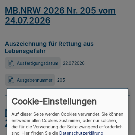
MB.NRW 2026 Nr. 205 vom
24.07.2026
Auszeichnung für Rettung aus
Lebensgefahr
Ausfertigungsdatum
22.07.2026
Ausgabennummer
205
Cookie-Einstellungen
MB.NRW 2026 Nr. 204 vom
Auf dieser Seite werden Cookies verwendet. Sie können
24.07.2026
entweder allen Cookies zustimmen, oder nur solchen,
die für die Verwendung der Seite zwingend erforderlich
sind. Hier finden Sie die
Datenschutzerklärung