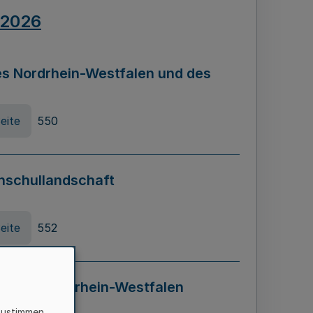
.2026
s Nordrhein-Westfalen und des
eite
550
hschullandschaft
eite
552
ung in Nordrhein-Westfalen
LADG NRW)
zustimmen,