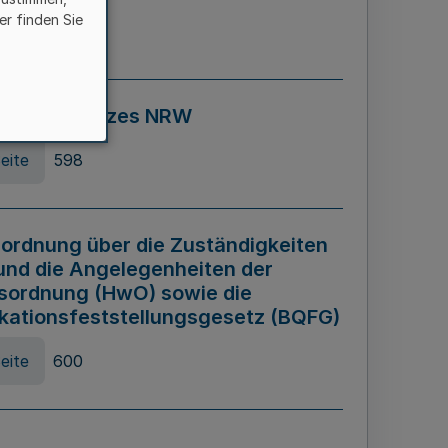
er finden Sie
eite
595
ospiel Gesetzes NRW
eite
598
ordnung über die Zuständigkeiten
und die Angelegenheiten der
sordnung (HwO) sowie die
ikationsfeststellungsgesetz (BQFG)
eite
600