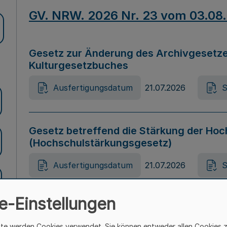
GV. NRW. 2026 Nr. 23 vom 03.08
Gesetz zur Änderung des Archivgesetze
Kulturgesetzbuches
Ausfertigungsdatum
21.07.2026
S
Gesetz betreffend die Stärkung der Hoc
(Hochschulstärkungsgesetz)
Ausfertigungsdatum
21.07.2026
S
e-Einstellungen
Gesetz zur Vermeidung von Diskriminier
(Landesantidiskriminierungsgesetz – 
ite werden Cookies verwendet. Sie können entweder allen Cookies 