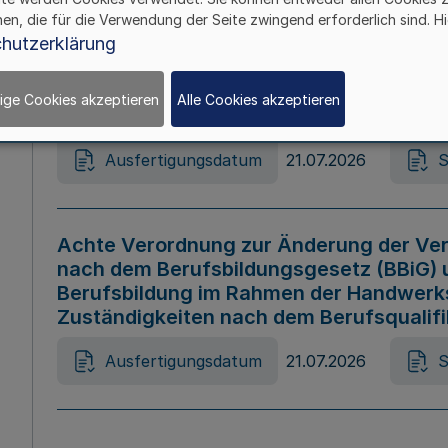
hen, die für die Verwendung der Seite zwingend erforderlich sind. Hi
Ausfertigungsdatum
21.07.2026
S
hutzerklärung
ige Cookies akzeptieren
Alle Cookies akzeptieren
Gesetz zur Änderung des Online-Casin
Ausfertigungsdatum
21.07.2026
S
Achte Verordnung zur Änderung der Ver
nach dem Berufsbildungsgesetz (BBiG) 
Berufsbildung im Rahmen der Handwerk
Zuständigkeiten nach dem Berufsqualif
Ausfertigungsdatum
21.07.2026
S