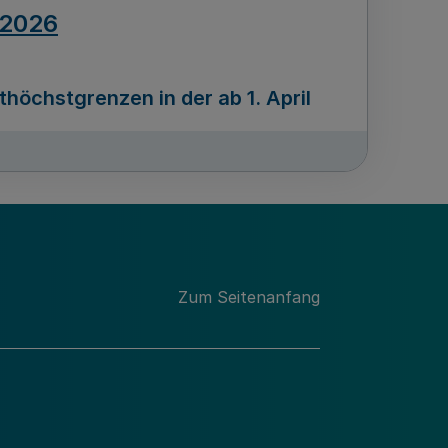
.2026
öchstgrenzen in der ab 1. April
Ausgabennummer
212
.2026
Zum Seitenanfang
programms „Mittelstand Innovativ &
gitale Prozesse
usgabennummer
211