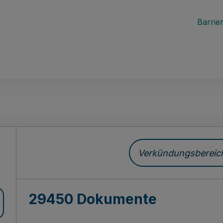
Barrier
ch
Verkündungsbereich 
29450 Dokumente