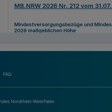
MB.NRW 2026 Nr. 212 vom 31.07
Mindestversorgungsbezüge und Mindesth
2026 maßgeblichen Höhe
Ausfertigungsdatum
22.07.2026
MB.NRW 2026 Nr. 211 vom 31.07
FAQ
Richtlinie zur Durchführung des Förder
Digital (MID)“ zum Teilprogramm MID-Di
andes Nordrhein-Westfalen
Ausfertigungsdatum
29.11.2026
A