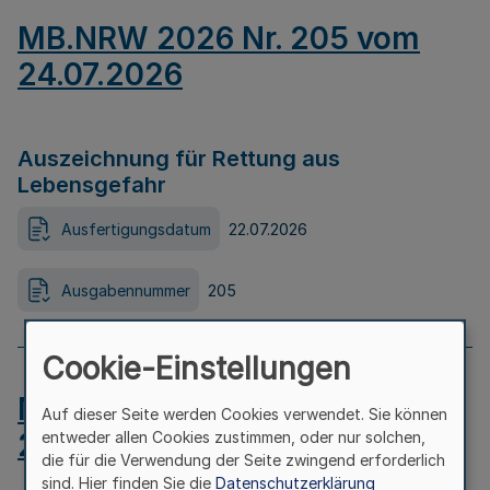
MB.NRW 2026 Nr. 205 vom
24.07.2026
Auszeichnung für Rettung aus
Lebensgefahr
Ausfertigungsdatum
22.07.2026
Ausgabennummer
205
Cookie-Einstellungen
MB.NRW 2026 Nr. 204 vom
Auf dieser Seite werden Cookies verwendet. Sie können
24.07.2026
entweder allen Cookies zustimmen, oder nur solchen,
die für die Verwendung der Seite zwingend erforderlich
sind. Hier finden Sie die
Datenschutzerklärung