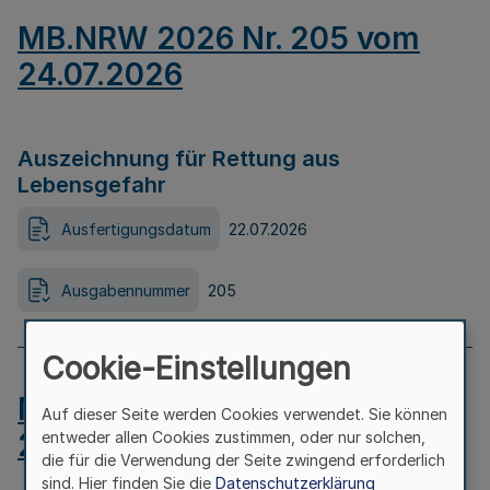
MB.NRW 2026 Nr. 205 vom
24.07.2026
Auszeichnung für Rettung aus
Lebensgefahr
Ausfertigungsdatum
22.07.2026
Ausgabennummer
205
Cookie-Einstellungen
MB.NRW 2026 Nr. 204 vom
Auf dieser Seite werden Cookies verwendet. Sie können
24.07.2026
entweder allen Cookies zustimmen, oder nur solchen,
die für die Verwendung der Seite zwingend erforderlich
sind. Hier finden Sie die
Datenschutzerklärung