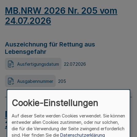
MB.NRW 2026 Nr. 205 vom
24.07.2026
Auszeichnung für Rettung aus
Lebensgefahr
Ausfertigungsdatum
22.07.2026
Ausgabennummer
205
Cookie-Einstellungen
MB.NRW 2026 Nr. 204 vom
Auf dieser Seite werden Cookies verwendet. Sie können
24.07.2026
entweder allen Cookies zustimmen, oder nur solchen,
die für die Verwendung der Seite zwingend erforderlich
sind. Hier finden Sie die
Datenschutzerklärung