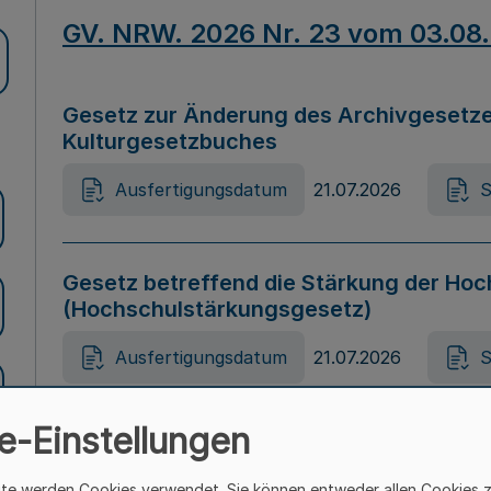
GV. NRW. 2026 Nr. 23 vom 03.08
Gesetz zur Änderung des Archivgesetze
Kulturgesetzbuches
Ausfertigungsdatum
21.07.2026
S
Gesetz betreffend die Stärkung der Hoc
(Hochschulstärkungsgesetz)
Ausfertigungsdatum
21.07.2026
S
e-Einstellungen
Gesetz zur Vermeidung von Diskriminier
(Landesantidiskriminierungsgesetz – 
ite werden Cookies verwendet. Sie können entweder allen Cookies 