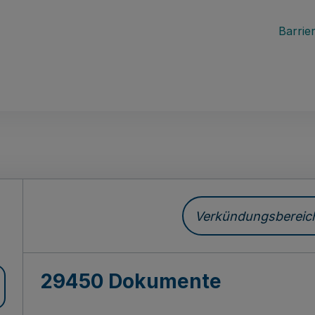
Barrier
ch
Verkündungsbereich 
29450 Dokumente