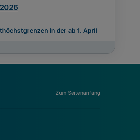
.2026
öchstgrenzen in der ab 1. April
Ausgabennummer
212
.2026
Zum Seitenanfang
programms „Mittelstand Innovativ &
gitale Prozesse
usgabennummer
211