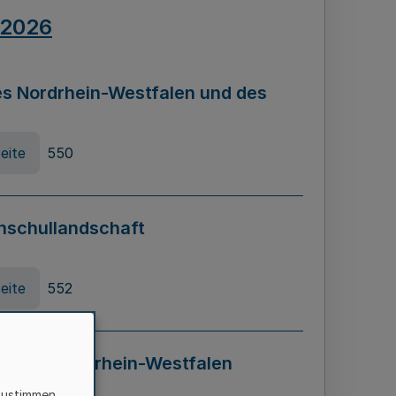
.2026
s Nordrhein-Westfalen und des
eite
550
hschullandschaft
eite
552
ung in Nordrhein-Westfalen
LADG NRW)
zustimmen,