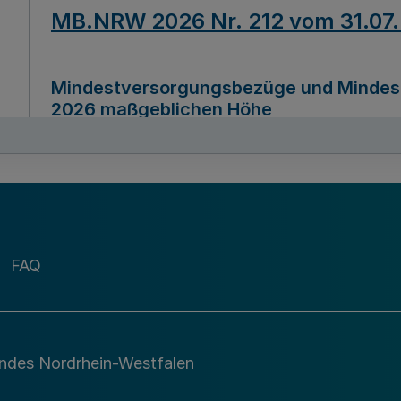
MB.NRW 2026 Nr. 212 vom 31.07
Mindestversorgungsbezüge und Mindesth
2026 maßgeblichen Höhe
Ausfertigungsdatum
22.07.2026
MB.NRW 2026 Nr. 211 vom 31.07
FAQ
Richtlinie zur Durchführung des Förder
Digital (MID)“ zum Teilprogramm MID-Di
andes Nordrhein-Westfalen
Ausfertigungsdatum
29.11.2026
A