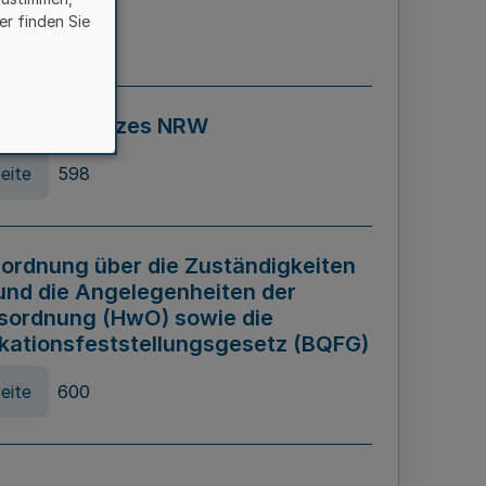
er finden Sie
eite
595
ospiel Gesetzes NRW
eite
598
ordnung über die Zuständigkeiten
und die Angelegenheiten der
sordnung (HwO) sowie die
ikationsfeststellungsgesetz (BQFG)
eite
600