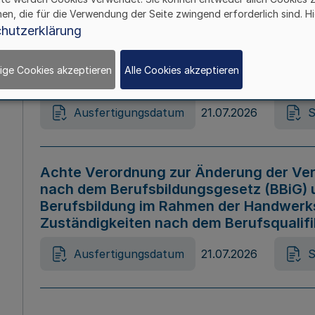
hen, die für die Verwendung der Seite zwingend erforderlich sind. Hi
Ausfertigungsdatum
21.07.2026
S
hutzerklärung
ige Cookies akzeptieren
Alle Cookies akzeptieren
Gesetz zur Änderung des Online-Casin
Ausfertigungsdatum
21.07.2026
S
Achte Verordnung zur Änderung der Ver
nach dem Berufsbildungsgesetz (BBiG) 
Berufsbildung im Rahmen der Handwerk
Zuständigkeiten nach dem Berufsqualif
Ausfertigungsdatum
21.07.2026
S