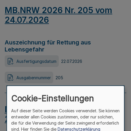
MB.NRW 2026 Nr. 205 vom
24.07.2026
Auszeichnung für Rettung aus
Lebensgefahr
Ausfertigungsdatum
22.07.2026
Ausgabennummer
205
Cookie-Einstellungen
MB.NRW 2026 Nr. 204 vom
Auf dieser Seite werden Cookies verwendet. Sie können
24.07.2026
entweder allen Cookies zustimmen, oder nur solchen,
die für die Verwendung der Seite zwingend erforderlich
sind. Hier finden Sie die
Datenschutzerklärung