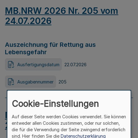
MB.NRW 2026 Nr. 205 vom
24.07.2026
Auszeichnung für Rettung aus
Lebensgefahr
Ausfertigungsdatum
22.07.2026
Ausgabennummer
205
Cookie-Einstellungen
MB.NRW 2026 Nr. 204 vom
Auf dieser Seite werden Cookies verwendet. Sie können
24.07.2026
entweder allen Cookies zustimmen, oder nur solchen,
die für die Verwendung der Seite zwingend erforderlich
sind. Hier finden Sie die
Datenschutzerklärung