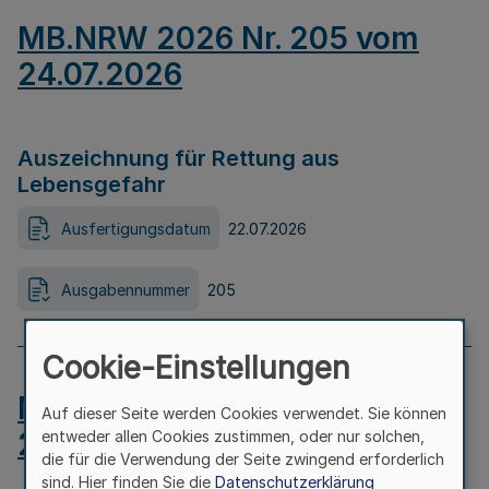
MB.NRW 2026 Nr. 205 vom
24.07.2026
Auszeichnung für Rettung aus
Lebensgefahr
Ausfertigungsdatum
22.07.2026
Ausgabennummer
205
Cookie-Einstellungen
MB.NRW 2026 Nr. 204 vom
Auf dieser Seite werden Cookies verwendet. Sie können
24.07.2026
entweder allen Cookies zustimmen, oder nur solchen,
die für die Verwendung der Seite zwingend erforderlich
sind. Hier finden Sie die
Datenschutzerklärung