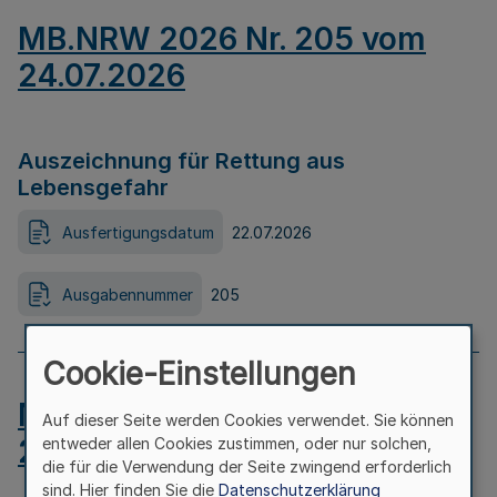
MB.NRW 2026 Nr. 205 vom
24.07.2026
Auszeichnung für Rettung aus
Lebensgefahr
Ausfertigungsdatum
22.07.2026
Ausgabennummer
205
Cookie-Einstellungen
MB.NRW 2026 Nr. 204 vom
Auf dieser Seite werden Cookies verwendet. Sie können
24.07.2026
entweder allen Cookies zustimmen, oder nur solchen,
die für die Verwendung der Seite zwingend erforderlich
sind. Hier finden Sie die
Datenschutzerklärung