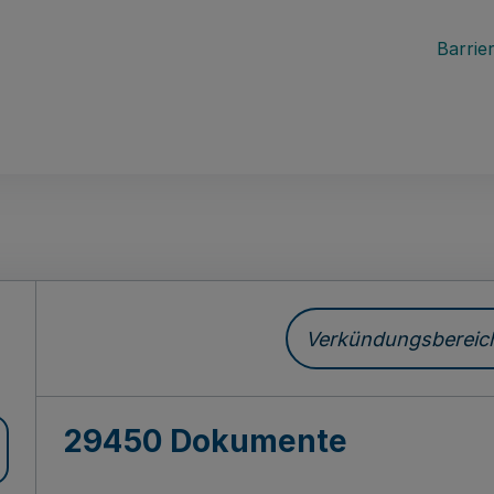
Barrier
ch
Verkündungsbereich 
29450 Dokumente