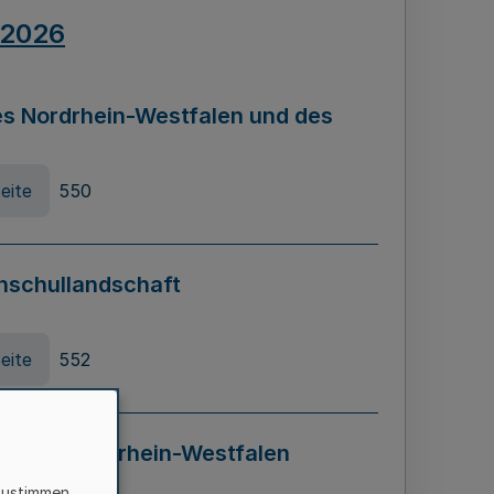
.2026
s Nordrhein-Westfalen und des
eite
550
hschullandschaft
eite
552
ung in Nordrhein-Westfalen
LADG NRW)
zustimmen,