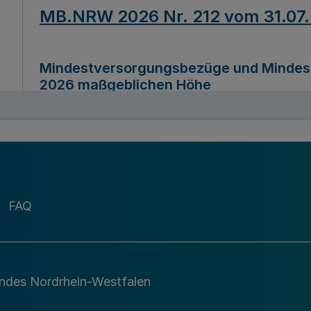
MB.NRW 2026 Nr. 212 vom 31.07
Mindestversorgungsbezüge und Mindesth
2026 maßgeblichen Höhe
Ausfertigungsdatum
22.07.2026
MB.NRW 2026 Nr. 211 vom 31.07
FAQ
Richtlinie zur Durchführung des Förder
Digital (MID)“ zum Teilprogramm MID-Di
andes Nordrhein-Westfalen
Ausfertigungsdatum
29.11.2026
A