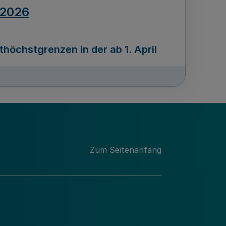
.2026
öchstgrenzen in der ab 1. April
Ausgabennummer
212
.2026
Zum Seitenanfang
programms „Mittelstand Innovativ &
gitale Prozesse
usgabennummer
211