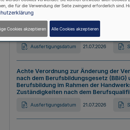
hen, die für die Verwendung der Seite zwingend erforderlich sind. Hi
Ausfertigungsdatum
21.07.2026
S
hutzerklärung
ige Cookies akzeptieren
Alle Cookies akzeptieren
Gesetz zur Änderung des Online-Casin
Ausfertigungsdatum
21.07.2026
S
Achte Verordnung zur Änderung der Ver
nach dem Berufsbildungsgesetz (BBiG) 
Berufsbildung im Rahmen der Handwerk
Zuständigkeiten nach dem Berufsqualif
Ausfertigungsdatum
21.07.2026
S