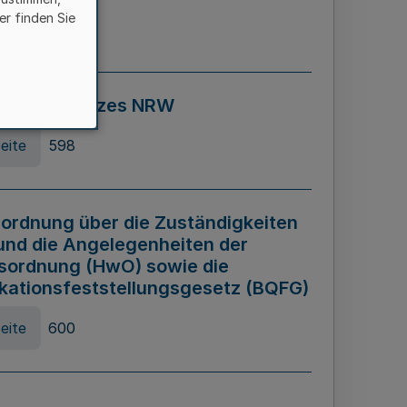
er finden Sie
eite
595
ospiel Gesetzes NRW
eite
598
ordnung über die Zuständigkeiten
und die Angelegenheiten der
sordnung (HwO) sowie die
ikationsfeststellungsgesetz (BQFG)
eite
600