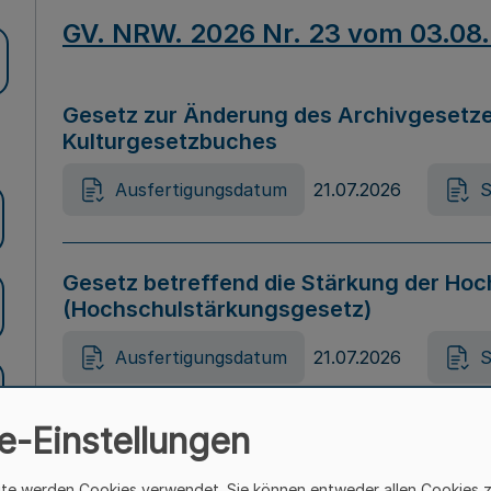
GV. NRW. 2026 Nr. 23 vom 03.08
Gesetz zur Änderung des Archivgesetze
Kulturgesetzbuches
Ausfertigungsdatum
21.07.2026
S
Gesetz betreffend die Stärkung der Hoc
(Hochschulstärkungsgesetz)
Ausfertigungsdatum
21.07.2026
S
e-Einstellungen
Gesetz zur Vermeidung von Diskriminier
(Landesantidiskriminierungsgesetz – 
ite werden Cookies verwendet. Sie können entweder allen Cookies 