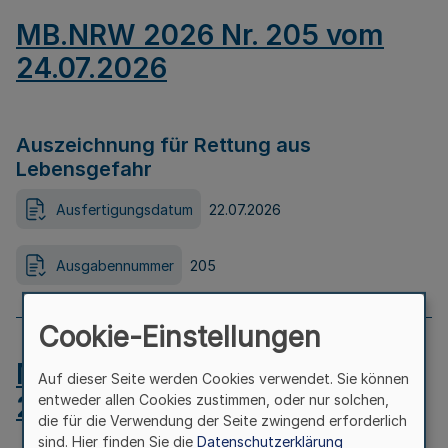
MB.NRW 2026 Nr. 205 vom
24.07.2026
Auszeichnung für Rettung aus
Lebensgefahr
Ausfertigungsdatum
22.07.2026
Ausgabennummer
205
Cookie-Einstellungen
MB.NRW 2026 Nr. 204 vom
Auf dieser Seite werden Cookies verwendet. Sie können
24.07.2026
entweder allen Cookies zustimmen, oder nur solchen,
die für die Verwendung der Seite zwingend erforderlich
sind. Hier finden Sie die
Datenschutzerklärung