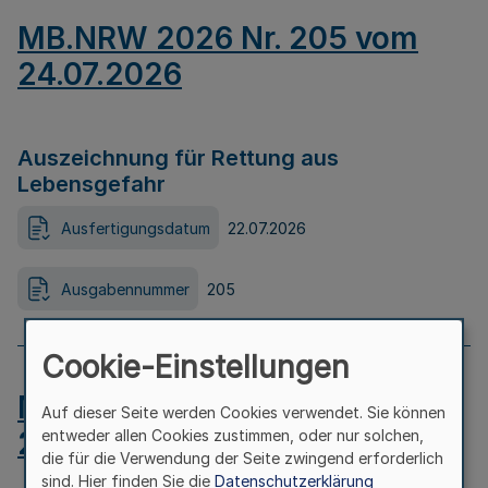
MB.NRW 2026 Nr. 205 vom
24.07.2026
Auszeichnung für Rettung aus
Lebensgefahr
Ausfertigungsdatum
22.07.2026
Ausgabennummer
205
Cookie-Einstellungen
MB.NRW 2026 Nr. 204 vom
Auf dieser Seite werden Cookies verwendet. Sie können
24.07.2026
entweder allen Cookies zustimmen, oder nur solchen,
die für die Verwendung der Seite zwingend erforderlich
sind. Hier finden Sie die
Datenschutzerklärung