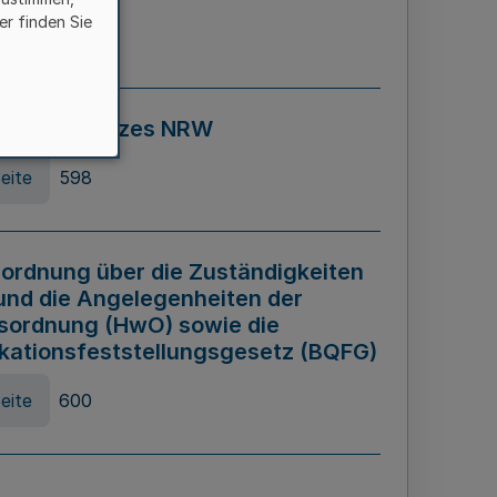
er finden Sie
eite
595
ospiel Gesetzes NRW
eite
598
ordnung über die Zuständigkeiten
und die Angelegenheiten der
sordnung (HwO) sowie die
ikationsfeststellungsgesetz (BQFG)
eite
600