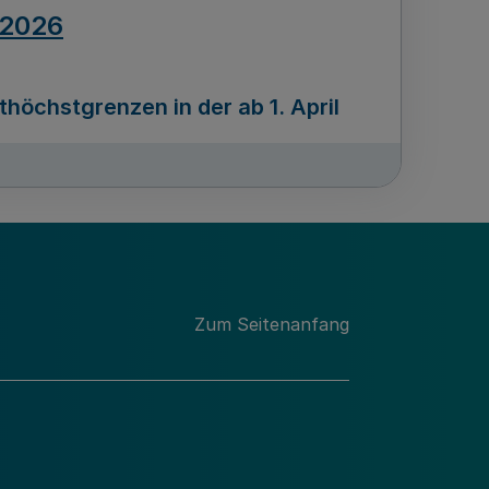
.2026
öchstgrenzen in der ab 1. April
Ausgabennummer
212
.2026
Zum Seitenanfang
programms „Mittelstand Innovativ &
gitale Prozesse
usgabennummer
211