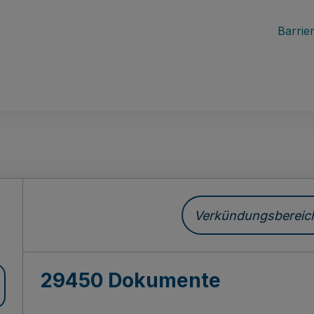
Barrier
ch
Verkündungsbereich 
29450 Dokumente