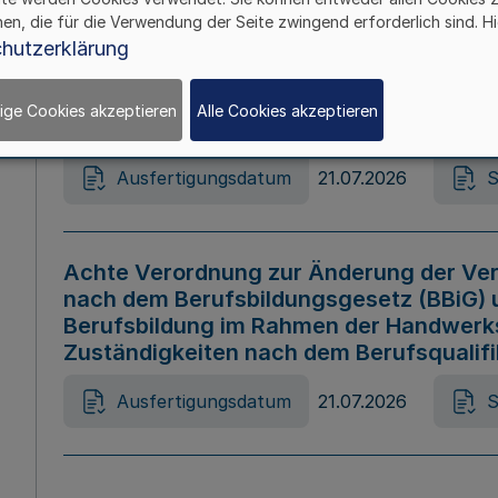
hen, die für die Verwendung der Seite zwingend erforderlich sind. Hi
Ausfertigungsdatum
21.07.2026
S
hutzerklärung
ige Cookies akzeptieren
Alle Cookies akzeptieren
Gesetz zur Änderung des Online-Casin
Ausfertigungsdatum
21.07.2026
S
Achte Verordnung zur Änderung der Ver
nach dem Berufsbildungsgesetz (BBiG) 
Berufsbildung im Rahmen der Handwerk
Zuständigkeiten nach dem Berufsqualif
Ausfertigungsdatum
21.07.2026
S