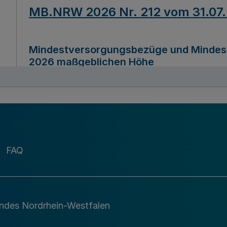
MB.NRW 2026 Nr. 212 vom 31.07
Mindestversorgungsbezüge und Mindesth
2026 maßgeblichen Höhe
Ausfertigungsdatum
22.07.2026
MB.NRW 2026 Nr. 211 vom 31.07
FAQ
Richtlinie zur Durchführung des Förder
Digital (MID)“ zum Teilprogramm MID-Di
andes Nordrhein-Westfalen
Ausfertigungsdatum
29.11.2026
A