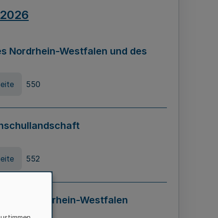
.2026
s Nordrhein-Westfalen und des
eite
550
hschullandschaft
eite
552
ung in Nordrhein-Westfalen
LADG NRW)
zustimmen,