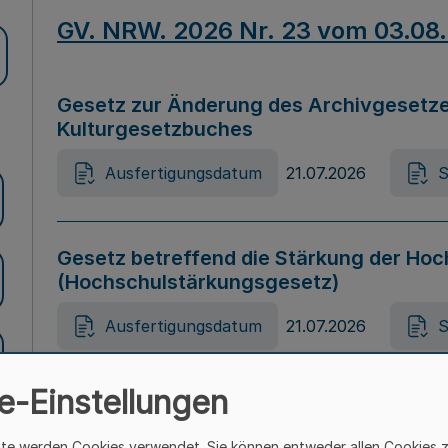
GV. NRW. 2026 Nr. 23 vom 03.08
Gesetz zur Änderung des Archivgesetze
Kulturgesetzbuches
Ausfertigungsdatum
21.07.2026
S
Gesetz betreffend die Stärkung der Hoc
(Hochschulstärkungsgesetz)
Ausfertigungsdatum
21.07.2026
S
e-Einstellungen
Gesetz zur Vermeidung von Diskriminier
(Landesantidiskriminierungsgesetz – 
ite werden Cookies verwendet. Sie können entweder allen Cookies 