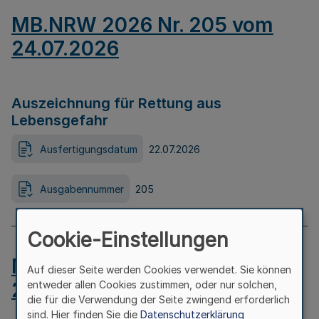
MB.NRW 2026 Nr. 205 vom
24.07.2026
Auszeichnung für Rettung aus
Lebensgefahr
Ausfertigungsdatum
22.07.2026
Ausgabennummer
205
Cookie-Einstellungen
MB.NRW 2026 Nr. 204 vom
Auf dieser Seite werden Cookies verwendet. Sie können
24.07.2026
entweder allen Cookies zustimmen, oder nur solchen,
die für die Verwendung der Seite zwingend erforderlich
sind. Hier finden Sie die
Datenschutzerklärung