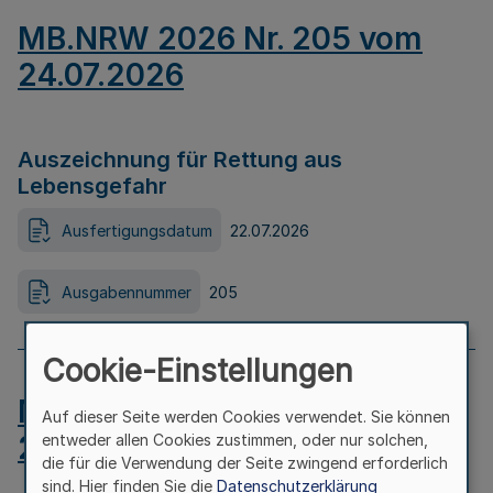
MB.NRW 2026 Nr. 205 vom
24.07.2026
Auszeichnung für Rettung aus
Lebensgefahr
Ausfertigungsdatum
22.07.2026
Ausgabennummer
205
Cookie-Einstellungen
MB.NRW 2026 Nr. 204 vom
Auf dieser Seite werden Cookies verwendet. Sie können
24.07.2026
entweder allen Cookies zustimmen, oder nur solchen,
die für die Verwendung der Seite zwingend erforderlich
sind. Hier finden Sie die
Datenschutzerklärung