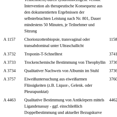
Intervention als therapeutische Konsequenz aus
den dokumentierten Ergebnissen der
selbsterbrachten Leistung nach Nr. 801, Dauer
mindestens 50 Minuten, je Teilnehmer und
Sitzung
A 1157
Chorionzottenbiopsie, transvaginal oder
115
transabdominal unter Ultraschallicht
A 3732
Troponin-T-Schnelltest
374
A 3733
Trockenchemische Bestimmung von Theophyllin
373
A 3734
Qualitativer Nachweis von Albumin im Stuhl
373
A 3757
Eiweißuntersuchung aus eiweißarmen
376
Flüssigkeiten (z.B. Liquor-, Gelenk. oder
Pleurapunktat)
A 4463
Qualitative Bestimmung von Antikörpern mittels
446
Ligandenassay - ggf. einschließlich
Doppelbestimmung und aktueller Bezugskurve