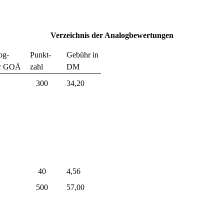
Verzeichnis der Analogbewertungen
og-
Punkt-
Gebühr in
er GOÄ
zahl
DM
300
34,20
40
4,56
500
57,00