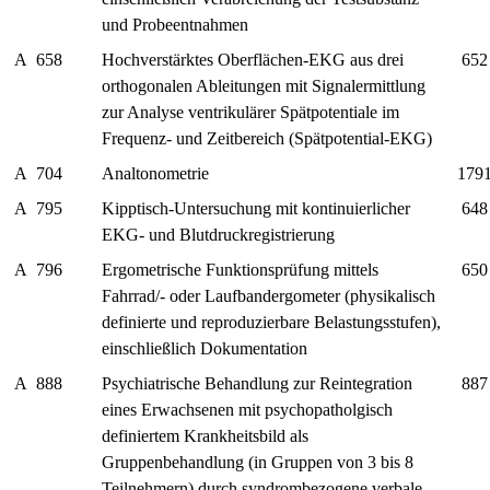
und Probeentnahmen
A
658
Hochverstärktes Oberflächen-EKG aus drei
652
orthogonalen Ableitungen mit Signalermittlung
zur Analyse ventrikulärer Spätpotentiale im
Frequenz- und Zeitbereich (Spätpotential-EKG)
A
704
Analtonometrie
179
A
795
Kipptisch-Untersuchung mit kontinuierlicher
648
EKG- und Blutdruckregistrierung
A
796
Ergometrische Funktionsprüfung mittels
650
Fahrrad/- oder Laufbandergometer (physikalisch
definierte und reproduzierbare Belastungsstufen),
einschließlich Dokumentation
A
888
Psychiatrische Behandlung zur Reintegration
887
eines Erwachsenen mit psychopatholgisch
definiertem Krankheitsbild als
Gruppenbehandlung (in Gruppen von 3 bis 8
Teilnehmern) durch syndrombezogene verbale