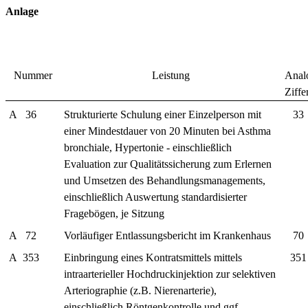
Anlage
Nummer
Leistung
Anal
Ziff
A
36
Strukturierte Schulung einer Einzelperson mit
33
einer Mindestdauer von 20 Minuten bei Asthma
bronchiale, Hypertonie - einschließlich
Evaluation zur Qualitätssicherung zum Erlernen
und Umsetzen des Behandlungsmanagements,
einschließlich Auswertung standardisierter
Fragebögen, je Sitzung
A
72
Vorläufiger Entlassungsbericht im Krankenhaus
70
A
353
Einbringung eines Kontratsmittels mittels
351
intraarterieller Hochdruckinjektion zur selektiven
Arteriographie (z.B. Nierenarterie),
einschließlich Röntgenkontrolle und ggf.