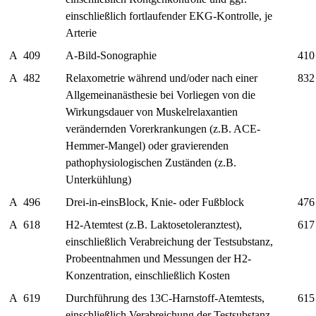
einschließlich fortlaufender EKG-Kontrolle, je
Arterie
A
409
A-Bild-Sonographie
410
A
482
Relaxometrie während und/oder nach einer
832
Allgemeinanästhesie bei Vorliegen von die
Wirkungsdauer von Muskelrelaxantien
verändernden Vorerkrankungen (z.B. ACE-
Hemmer-Mangel) oder gravierenden
pathophysiologischen Zuständen (z.B.
Unterkühlung)
A
496
Drei-in-einsBlock, Knie- oder Fußblock
476
A
618
H2-Atemtest (z.B. Laktosetoleranztest),
617
einschließlich Verabreichung der Testsubstanz,
Probeentnahmen und Messungen der H2-
Konzentration, einschließlich Kosten
A
619
Durchführung des 13C-Harnstoff-Atemtests,
615
einschließlich Verabreichung der Testsubstanz