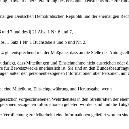
ung, Abwehr einer Gefährdung des Persönlichkeitsrechts oder zur En
maligen Deutschen Demokratischen Republik und der ehemaligen Recht
6 und 7 und des § 21 Abs. 1 Nr. 6 und 7,
bs. 1 Satz 1 Nr. 1 Buchstabe a und b und Nr. 2.
 gilt entsprechend mit der Maßgabe, dass an die Stelle des Antragsteller
t darlegt, dass Mitteilungen und Einsichtnahme nicht ausreichen oder
 für Beweiszwecke unerlässlich ist. Sie sind an den Bundesbeauftragt
gen außer den personenbezogenen Informationen über Personen, auf di
eibt eine Mitteilung, Einsichtgewährung und Herausgabe, wenn
s gesetzlich vorgeschriebenen Wehrdienstes in den Streitkräften der 
e personenbezogenen Informationen geliefert worden sind und die Tätigke
er Verpflichtung zur Mitarbeit keine Informationen geliefert worden sind