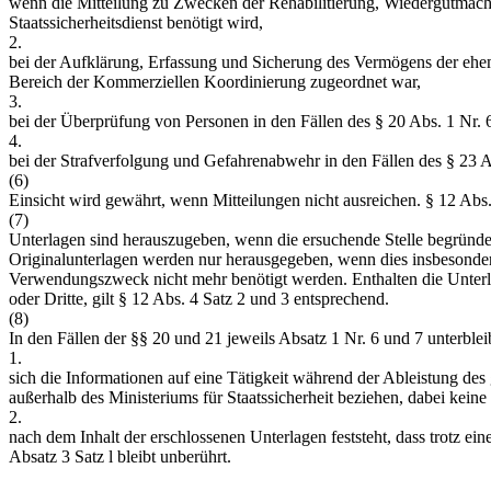
wenn die Mitteilung zu Zwecken der Rehabilitierung, Wiedergutmach
Staatssicherheitsdienst benötigt wird,
2.
bei der Aufklärung, Erfassung und Sicherung des Vermögens der ehe
Bereich der Kommerziellen Koordinierung zugeordnet war,
3.
bei der Überprüfung von Personen in den Fällen des § 20 Abs. 1 Nr. 
4.
bei der Strafverfolgung und Gefahrenabwehr in den Fällen des § 23 A
(6)
Einsicht wird gewährt, wenn Mitteilungen nicht ausreichen. § 12 Abs. 4
(7)
Unterlagen sind herauszugeben, wenn die ersuchende Stelle begründe
Originalunterlagen werden nur herausgegeben, wenn dies insbesondere
Verwendungszweck nicht mehr benötigt werden. Enthalten die Unterla
oder Dritte, gilt § 12 Abs. 4 Satz 2 und 3 entsprechend.
(8)
In den Fällen der §§ 20 und 21 jeweils Absatz 1 Nr. 6 und 7 unterbl
1.
sich die Informationen auf eine Tätigkeit während der Ableistung de
außerhalb des Ministeriums für Staatssicherheit beziehen, dabei kein
2.
nach dem Inhalt der erschlossenen Unterlagen feststeht, dass trotz ein
Absatz 3 Satz l bleibt unberührt.