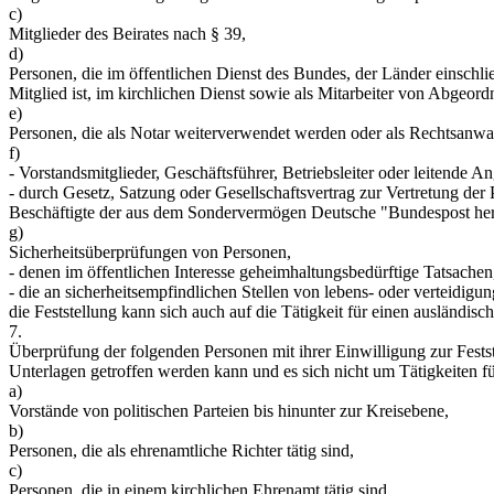
c)
Mitglieder des Beirates nach § 39,
d)
Personen, die im öffentlichen Dienst des Bundes, der Länder einsch
Mitglied ist, im kirchlichen Dienst sowie als Mitarbeiter von Abgeo
e)
Personen, die als Notar weiterverwendet werden oder als Rechtsanwalt
f)
- Vorstandsmitglieder, Geschäftsführer, Betriebsleiter oder leitende Ang
- durch Gesetz, Satzung oder Gesellschaftsvertrag zur Vertretung der 
Beschäftigte der aus dem Sondervermögen Deutsche "Bundespost h
g)
Sicherheitsüberprüfungen von Personen,
- denen im öffentlichen Interesse geheimhaltungsbedürftige Tatsache
- die an sicherheitsempfindlichen Stellen von lebens- oder verteidigu
die Feststellung kann sich auch auf die Tätigkeit für einen ausländis
7.
Überprüfung der folgenden Personen mit ihrer Einwilligung zur Feststel
Unterlagen getroffen werden kann und es sich nicht um Tätigkeiten fü
a)
Vorstände von politischen Parteien bis hinunter zur Kreisebene,
b)
Personen, die als ehrenamtliche Richter tätig sind,
c)
Personen, die in einem kirchlichen Ehrenamt tätig sind,