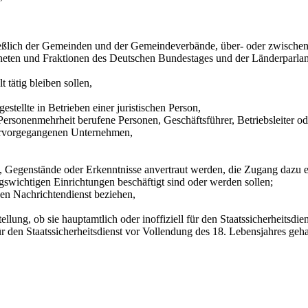
ließlich der Gemeinden und der Gemeindeverbände, über- oder zwischen
rdneten und Fraktionen des Deutschen Bundestages und der Länderparlam
 tätig bleiben sollen,
estellte in Betrieben einer juristischen Person,
Personenmehrheit berufene Personen, Geschäftsführer, Betriebsleiter od
ervorgegangenen Unternehmen,
n, Gegenstände oder Erkenntnisse anvertraut werden, die Zugang dazu er
ngswichtigen Einrichtungen beschäftigt sind oder werden sollen;
chen Nachrichtendienst beziehen,
lung, ob sie hauptamtlich oder inoffiziell für den Staatssicherheitsdien
r den Staatssicherheitsdienst vor Vollendung des 18. Lebensjahres geha