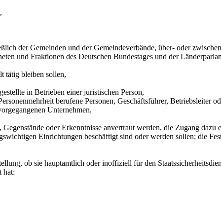
,
ließlich der Gemeinden und der Gemeindeverbände, über- oder zwischen
rdneten und Fraktionen des Deutschen Bundestages und der Länderparlam
 tätig bleiben sollen,
estellte in Betrieben einer juristischen Person,
Personenmehrheit berufene Personen, Geschäftsführer, Betriebsleiter od
rvorgegangenen Unternehmen,
n, Gegenstände oder Erkenntnisse anvertraut werden, die Zugang dazu er
ngswichtigen Einrichtungen beschäftigt sind oder werden sollen; die Fest
lung, ob sie hauptamtlich oder inoffiziell für den Staatssicherheitsdien
 hat: