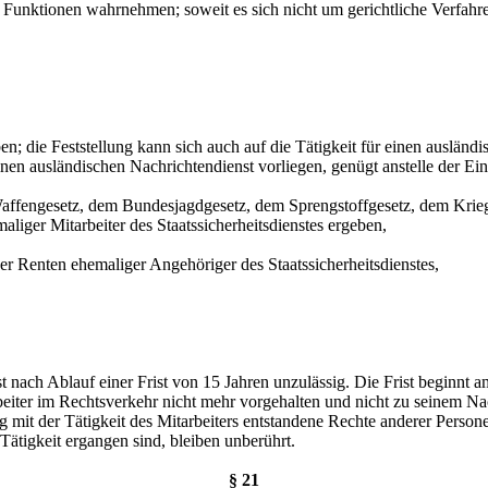
Funktionen wahrnehmen; soweit es sich nicht um gerichtliche Verfahre
n; die Feststellung kann sich auch auf die Tätigkeit für einen ausländ
 einen ausländischen Nachrichtendienst vorliegen, genügt anstelle der E
affengesetz, dem Bundesjagdgesetz, dem Sprengstoffgesetz, dem Krieg
liger Mitarbeiter des Staatssicherheitsdienstes ergeben,
 Renten ehemaliger Angehöriger des Staatssicherheitsdienstes,
nach Ablauf einer Frist von 15 Jahren unzulässig. Die Frist beginnt am
arbeiter im Rechtsverkehr nicht mehr vorgehalten und nicht zu seinem 
mit der Tätigkeit des Mitarbeiters entstandene Rechte anderer Person
tigkeit ergangen sind, bleiben unberührt.
§ 21