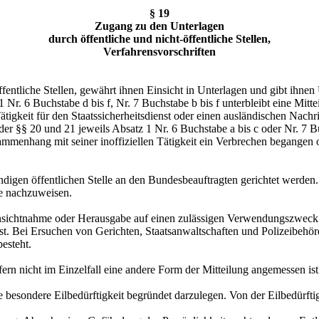
§ 19
Zugang zu den Unterlagen
durch öffentliche und nicht-öffentliche Stellen,
Verfahrensvorschriften
ffentliche Stellen, gewährt ihnen Einsicht in Unterlagen und gibt ihne
z 1 Nr. 6 Buchstabe d bis f, Nr. 7 Buchstabe b bis f unterbleibt eine 
igkeit für den Staatssicherheitsdienst oder einen ausländischen Nachric
der §§ 20 und 21 jeweils Absatz 1 Nr. 6 Buchstabe a bis c oder Nr. 7 B
ammenhang mit seiner inoffiziellen Tätigkeit ein Verbrechen begangen 
gen öffentlichen Stelle an den Bundesbeauftragten gerichtet werden. Wer
ge nachzuweisen.
Einsichtnahme oder Herausgabe auf einen zulässigen Verwendungszweck
. Bei Ersuchen von Gerichten, Staatsanwaltschaften und Polizeibehörde
esteht.
rn nicht im Einzelfall eine andere Form der Mitteilung angemessen ist
ie besondere Eilbedürftigkeit begründet darzulegen. Von der Eilbedürf