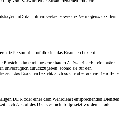
tlastung vom Vorwurf einer Zusammenarbeit mit dem
sträger mit Sitz in ihrem Gebiet sowie des Vermögens, das dem
s die Person tritt, auf die sich das Ersuchen bezieht.
 die Einsichtnahme mit unvertretbarem Aufwand verbunden wäre.
en unverzüglich zurückzugeben, sobald sie für den
e sich das Ersuchen bezieht, auch solche über andere Betroffene
ehemaligen DDR oder eines dem Wehrdienst entsprechenden Dienstes
it nach Ablauf des Dienstes nicht fortgesetzt worden ist oder
.