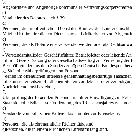
b)
Abgeordnete und Angehörige kommunaler Vertretungskörperschaften
c)
Mitglieder des Beirates nach § 39,
d)
Personen, die im öffentlichen Dienst des Bundes, der Länder einsch
Mitglied ist, im kirchlichen Dienst sowie als Mitarbeiter von Abgeo
e)
Personen, die als Notar weiterverwendet werden oder als Rechtsanwalt
f)
- Vorstandsmitglieder, Geschäftsführer, Betriebsleiter oder leitende Ang
- durch Gesetz, Satzung oder Gesellschaftsvertrag zur Vertretung der 
Beschäftigte der aus dem Sondervermögen Deutsche Bundespost he
g) Sicherheitsüberprüfungen von Personen,
- denen im öffentlichen Interesse geheimhaltungsbedürftige Tatsache
- die an sicherheitsempfindlichen Stellen von lebens- oder verteidigu
Nachrichtendienst beziehen,
7.
Überprüfung der folgenden Personen mit ihrer Einwilligung zur Feststel
Staatssicherheitsdienst vor Vollendung des 18. Lebensjahres gehandelt
a)
Vorstände von politischen Parteien bis hinunter zur Kreisebene,
b)
Personen, die als ehrenamtliche Richter tätig sind,
c)Personen, die in einem kirchlichen Ehrenamt tätig sind,