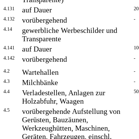
4.131
auf Dauer
20
4.132
vorübergehend
-
4.14
gewerbliche Werbeschilder und
Transparente
4.141
auf Dauer
10
4.142
vorübergehend
-
4.2
Wartehallen
-
4.3
Milchbänke
-
4.4
Verladestellen, Anlagen zur
50
Holzabfuhr, Waagen
4.5
vorübergehende Aufstellung von
Gerüsten, Bauzäunen,
Werkzeughütten, Maschinen,
Geräten, Fahrzeugen, einschl.