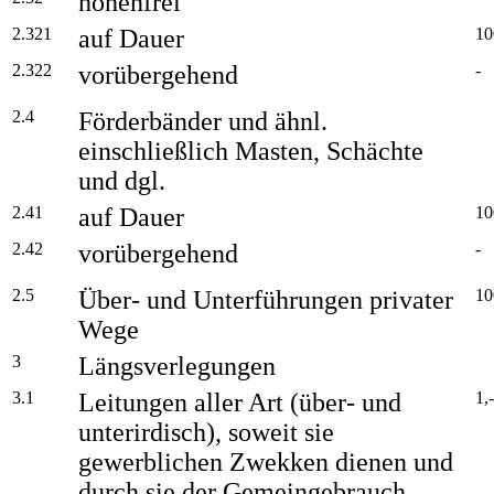
höhenfrei
2.321
auf Dauer
10
2.322
vorübergehend
-
2.4
Förderbänder und ähnl.
einschließlich Masten, Schächte
und dgl.
2.41
auf Dauer
10
2.42
vorübergehend
-
2.5
Über- und Unterführungen privater
10
Wege
3
Längsverlegungen
3.1
Leitungen aller Art (über- und
1,-
unterirdisch), soweit sie
gewerblichen Zwekken dienen und
durch sie der Gemeingebrauch