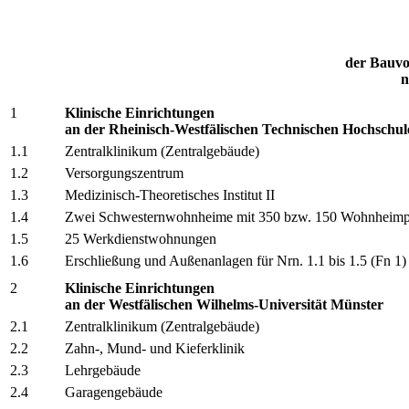
der Bauv
n
1
Klinische Einrichtungen
an der Rheinisch-Westfälischen Technischen Hochschu
1.1
Zentralklinikum (Zentralgebäude)
1.2
Versorgungszentrum
1.3
Medizinisch-Theoretisches Institut II
1.4
Zwei Schwesternwohnheime mit 350 bzw. 150 Wohnheimp
1.5
25 Werkdienstwohnungen
1.6
Erschließung und Außenanlagen für Nrn. 1.1 bis 1.5 (Fn 1)
2
Klinische Einrichtungen
an der Westfälischen Wilhelms-Universität Münster
2.1
Zentralklinikum (Zentralgebäude)
2.2
Zahn-, Mund- und Kieferklinik
2.3
Lehrgebäude
2.4
Garagengebäude