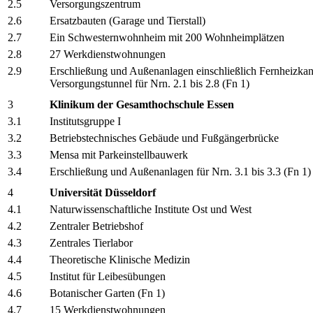
2.5
Versorgungszentrum
2.6
Ersatzbauten (Garage und Tierstall)
2.7
Ein Schwesternwohnheim mit 200 Wohnheimplätzen
2.8
27 Werkdienstwohnungen
2.9
Erschließung und Außenanlagen einschließlich Fernheizkan
Versorgungstunnel für Nrn. 2.1 bis 2.8 (Fn 1)
3
Klinikum der Gesamthochschule Essen
3.1
Institutsgruppe I
3.2
Betriebstechnisches Gebäude und Fußgängerbrücke
3.3
Mensa mit Parkeinstellbauwerk
3.4
Erschließung und Außenanlagen für Nrn. 3.1 bis 3.3 (Fn 1)
4
Universität Düsseldorf
4.1
Naturwissenschaftliche Institute Ost und West
4.2
Zentraler Betriebshof
4.3
Zentrales Tierlabor
4.4
Theoretische Klinische Medizin
4.5
Institut für Leibesübungen
4.6
Botanischer Garten (Fn 1)
4.7
15 Werkdienstwohnungen