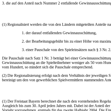
3. die auf den Anteil nach Nummer 2 entfallende Gewinnausschüttun
(1) Regionalisiert werden die von den Ländern mitgeteilten Anteile na
1. der darauf entfallenden Gewinnausschüttung,
2. der Bearbeitungsgebühr bis zu einer Höhe von maxima
3. einer Pauschale von den Spieleinsätzen nach § 3 Nr. 2
Die Pauschale nach Satz 1 Nr. 3 beträgt bei einer Gewinnausschütt
Gewinnausschüttung an die Spielteilnehmer weniger als 50 vom Hunde
vom Hundert, so mindert sich die Pauschale entsprechend.
(2) Die Regionalisierung erfolgt nach dem Verhältnis der jeweilige
bereinigt um den von gewerblichen Spielvermittlern stammenden Ante
(1) Der Freistaat Bayern berechnet die nach den vorstehenden Rege
Ausgleich bis zum 30. April jeden Jahres mit. Dabei ist der Anteil de
Vorjahr vorzunehmen, erstmals für das zweite Halbjahr 2004. Die Ein