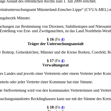
ge Anstalt des öffentlichen Rechts zum 1. Juli 2009 errichtet.
erinäruntersuchungsamt Münsterland-Emscher-Lippe“ (CVUA-MEL) mit 
ungsbezirk Münster.
rsuchungen zur Bestimmung von Dioxinen, Stabilisotopen und Nitrosa
Erstellung von Erst- und Zweitgutachten, ist das Land Nordrhein-Westf
§ 16
(Fn
4
)
Träger der Untersuchungsanstalt
e Bottrop, Gelsenkirchen, Münster und die Kreise Borken, Coesfeld, 
§ 17
(Fn
4
)
Verwaltungsrat
des Landes und jeweils einer Vertreterin oder einem Vertreter jeder Ko
eterin oder jeder Vertreter einer Kommune hat eine Stimme.
 Die Stellvertretung wird von den kommunalen Vertreterinnen und Vertre
rsuchungsstandortes Recklinghausen kann nur mit der Stimme des Krei
§ 18
(Fn
4
)