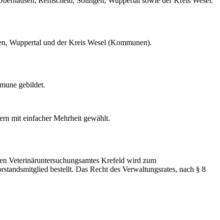
 Oberhausen, Remscheid, Solingen, Wuppertal sowie der Kreis Wesel.
gen, Wuppertal und der Kreis Wesel (Kommunen).
mmune gebildet.
tern mit einfacher Mehrheit gewählt.
chen Veterinäruntersuchungsamtes Krefeld wird zum
standsmitglied bestellt. Das Recht des Verwaltungsrates, nach § 8