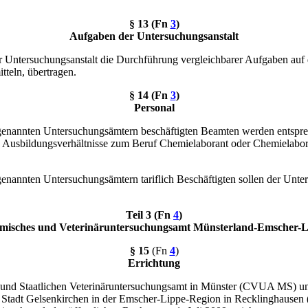
§ 13 (Fn
3
)
Aufgaben der Untersuchungsanstalt
Untersuchungsanstalt die Durchführung vergleichbarer Aufgaben auf 
tteln, übertragen.
§ 14 (Fn
3
)
Personal
. 1 genannten Untersuchungsämtern beschäftigten Beamten werden ents
en Ausbildungsverhältnisse zum Beruf Chemielaborant oder Chemielab
1 genannten Untersuchungsämtern tariflich Beschäftigten sollen der Unt
Teil 3 (Fn
4
)
misches und Veterinäruntersuchungsamt Münsterland-Emscher-L
§ 15
(Fn
4
)
Errichtung
- und Staatlichen Veterinäruntersuchungsamt in Münster (CVUA MS)
Stadt Gelsenkirchen in der Emscher-Lippe-Region in Recklinghausen (C