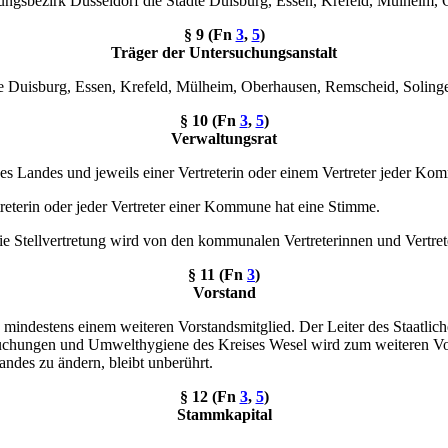
ungsbezirk Düsseldorf die Städte Duisburg, Essen, Krefeld, Mülheim,
§ 9 (Fn
3
,
5
)
Träger der Untersuchungsanstalt
te Duisburg, Essen, Krefeld, Mülheim, Oberhausen, Remscheid, Solin
§ 10 (Fn
3
,
5
)
Verwaltungsrat
des Landes und jeweils einer Vertreterin oder einem Vertreter jeder Ko
reterin oder jeder Vertreter einer Kommune hat eine Stimme.
 Die Stellvertretung wird von den kommunalen Vertreterinnen und Vertre
§ 11 (Fn
3
)
Vorstand
 mindestens einem weiteren Vorstandsmitglied. Der Leiter des Staatli
ersuchungen und Umwelthygiene des Kreises Wesel wird zum weiteren Vor
ndes zu ändern, bleibt unberührt.
§ 12 (Fn
3
,
5
)
Stammkapital