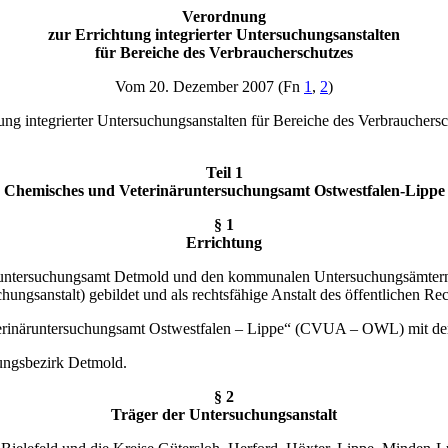
Verordnung
zur Errichtung integrierter Untersuchungsanstalten
für Bereiche des Verbraucherschutzes
Vom 20. Dezember 2007 (Fn
1
,
2
)
ldung integrierter Untersuchungsanstalten für Bereiche des Verbrau
Teil 1
Chemisches und Veterinäruntersuchungsamt Ostwestfalen-Lippe
§ 1
Errichtung
runtersuchungsamt Detmold und den kommunalen Untersuchungsämtern de
ngsanstalt) gebildet und als rechtsfähige Anstalt des öffentlichen Rec
erinäruntersuchungsamt Ostwestfalen – Lippe“ (CVUA – OWL) mit dem 
rungsbezirk Detmold.
§ 2
Träger der Untersuchungsanstalt