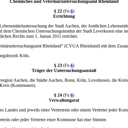
Chemisches und Veterinäruntersuchungsamt Rheinland
§ 22
(Fn
6
)
Errichtung
bensmitteluntersuchung der Stadt Aachen, der Amtlichen Lebensmittel
d dem Chemischen Untersuchungsinstitut der Stadt Leverkusen eine int
tlichen Rechts zum 1. Januar 2011 errichtet.
rinäruntersuchungsamt Rheinland“ (CVUA Rheinland) mit dem Zusatz „
ungsbezirk Köln.
§ 23
(Fn
6
)
Träger der Untersuchungsanstalt
region Aachen, die Städte Aachen, Bonn, Köln, Leverkusen, die Kreis
g-Kreis (Kommunen).
§ 24
(Fn
6
)
Verwaltungsrat
des Landes und jeweils einer Vertreterin oder einem Vertreter jeder Ko
eterin oder jeder Vertreter einer Kommune hat eine Stimme.