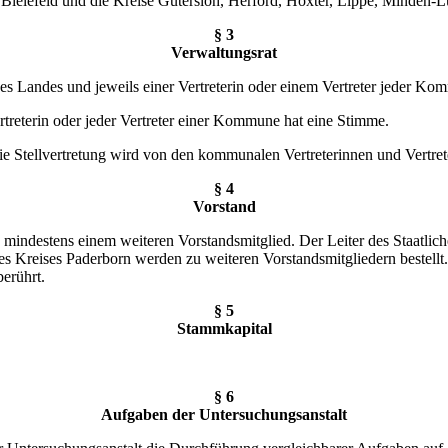
 Bielefeld und die Kreise Gütersloh, Herford, Höxter, Lippe, Minde
§ 3
Verwaltungsrat
des Landes und jeweils einer Vertreterin oder einem Vertreter jeder Ko
rtreterin oder jeder Vertreter einer Kommune hat eine Stimme.
 Die Stellvertretung wird von den kommunalen Vertreterinnen und Vertre
§ 4
Vorstand
 mindestens einem weiteren Vorstandsmitglied. Der Leiter des Staatli
es Kreises Paderborn werden zu weiteren Vorstandsmitgliedern bestel
berührt.
§ 5
Stammkapital
§ 6
Aufgaben der Untersuchungsanstalt