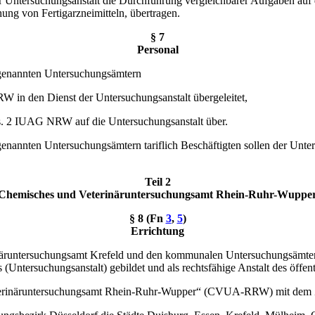
ntersuchungsanstalt die Durchführung vergleichbarer Aufgaben auf d
ng von Fertigarzneimitteln, übertragen.
§ 7
Personal
1 genannten Untersuchungsämtern
 in den Dienst der Untersuchungsanstalt übergeleitet,
s. 2 IUAG NRW auf die Untersuchungsanstalt über.
1 genannten Untersuchungsämtern tariflich Beschäftigten sollen der Unt
Teil 2
Chemisches und Veterinäruntersuchungsamt Rhein-Ruhr-Wuppe
§ 8 (Fn
3
,
5
)
Errichtung
inäruntersuchungsamt Krefeld und den kommunalen Untersuchungsämter
 (Untersuchungsanstalt) gebildet und als rechtsfähige Anstalt des öffen
terinäruntersuchungsamt Rhein-Ruhr-Wupper“ (CVUA-RRW) mit dem Zus