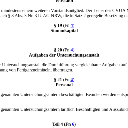
Vorstand
nd mindestens einem weiteren Vorstandsmitglied. Der Leiter des CVUA
 nach § 8 Abs. 3 Nr. 3 IUAG NRW, die in Satz 2 geregelte Besetzung des
§ 19
(Fn
4
)
Stammkapital
§ 20
(Fn
4
)
Aufgaben der Untersuchungsanstalt
ntersuchungsanstalt die Durchführung vergleichbarer Aufgaben auf d
ng von Fertigarzneimitteln, übertragen.
§ 21
(Fn
4
)
Personal
s. 1 genannten Untersuchungsämtern beschäftigten Beamten werden ent
s. 1 genannten Untersuchungsämtern tariflich Beschäftigten und Auszu
Teil 4 (Fn
6
)