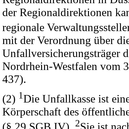
der Regionaldirektionen kan
regionale Verwaltungsstelle
mit der Verordnung über di
Unfallversicherungsträger d
Nordrhein-Westfalen vom 3
437).
1
(2)
Die Unfallkasse ist ein
Körperschaft des öffentlich
2
(§ 29 SGB IV).
Sie ist na