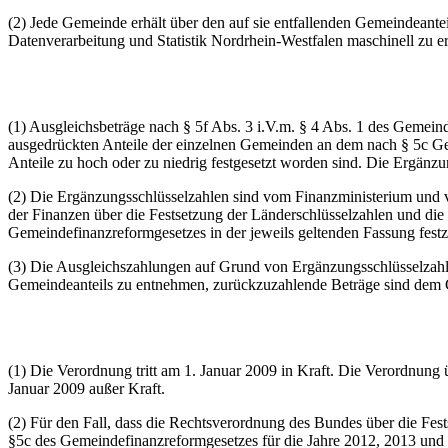
(2) Jede Gemeinde erhält über den auf sie entfallenden Gemeindeantei
Datenverarbeitung und Statistik Nordrhein-Westfalen maschinell zu er
(1) Ausgleichsbeträge nach § 5f Abs. 3 i.V.m. § 4 Abs. 1 des Gemein
ausgedrückten Anteile der einzelnen Gemeinden an dem nach § 5c Ge
Anteile zu hoch oder zu niedrig festgesetzt worden sind. Die Ergänz
(2) Die Ergänzungsschlüsselzahlen sind vom Finanzministerium und
der Finanzen über die Festsetzung der Länderschlüsselzahlen und di
Gemeindefinanzreformgesetzes in der jeweils geltenden Fassung festz
(3) Die Ausgleichszahlungen auf Grund von Ergänzungsschlüsselzahle
Gemeindeanteils zu entnehmen, zurückzuzahlende Beträge sind dem 
(1) Die Verordnung tritt am 1. Januar 2009 in Kraft. Die Verordnung
Januar 2009 außer Kraft.
(2) Für den Fall, dass die Rechtsverordnung des Bundes über die Fes
§5c des Gemeindefinanzreformgesetzes für die Jahre 2012, 2013 und 20