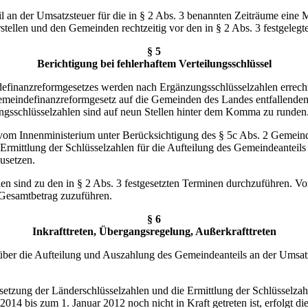
l an der Umsatzsteuer für die in § 2 Abs. 3 benannten Zeiträume eine 
stellen und den Gemeinden rechtzeitig vor den in § 2 Abs. 3 festgelegt
§ 5
Berichtigung bei fehlerhaftem Verteilungsschlüssel
definanzreformgesetzes werden nach Ergänzungsschlüsselzahlen errechn
meindefinanzreformgesetz auf die Gemeinden des Landes entfallenden
ungsschlüsselzahlen sind auf neun Stellen hinter dem Komma zu runden
 vom Innenministerium unter Berücksichtigung des § 5c Abs. 2 Gemein
e Ermittlung der Schlüsselzahlen für die Aufteilung des Gemeindeante
usetzen.
n sind zu den in § 2 Abs. 3 festgesetzten Terminen durchzuführen. Vo
Gesamtbetrag zuzuführen.
§ 6
Inkrafttreten, Übergangsregelung, Außerkrafttreten
 über die Aufteilung und Auszahlung des Gemeindeanteils an der Umsatz
tsetzung der Länderschlüsselzahlen und die Ermittlung der Schlüsselza
14 bis zum 1. Januar 2012 noch nicht in Kraft getreten ist, erfolgt d