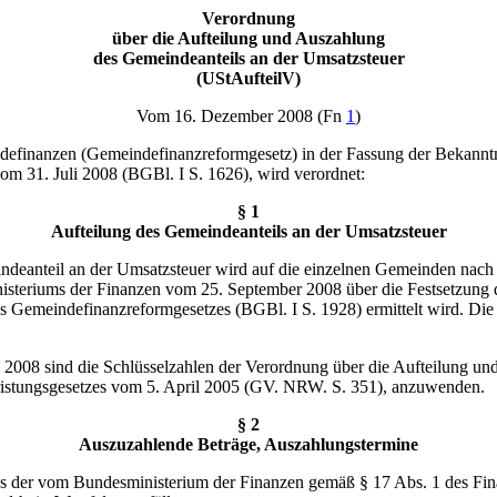
Verordnung
über die Aufteilung und Auszahlung
des Gemeindeanteils an der Umsatzsteuer
(UStAufteilV)
Vom 16. Dezember 2008 (Fn
1
)
efinanzen (Gemeindefinanzreformgesetz) in der Fassung der Bekanntm
m 31. Juli 2008 (BGBl. I S. 1626), wird verordnet:
§ 1
Aufteilung des Gemeindeanteils an der Umsatzsteuer
deanteil an der Umsatzsteuer wird auf die einzelnen Gemeinden nach e
teriums der Finanzen vom 25. September 2008 über die Festsetzung de
s Gemeindefinanzreformgesetzes (BGBl. I S. 1928) ermittelt wird. Die 
al 2008 sind die Schlüsselzahlen der Verordnung über die Aufteilung 
ristungsgesetzes vom 5. April 2005 (GV. NRW. S. 351), anzuwenden.
§ 2
Auszuzahlende Beträge, Auszahlungstermine
e aus der vom Bundesministerium der Finanzen gemäß § 17 Abs. 1 des Fi