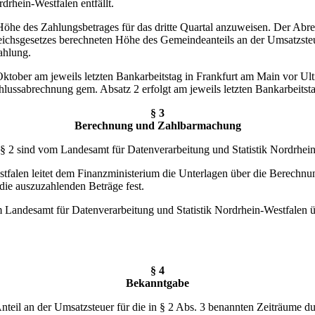
drhein-Westfalen entfällt.
Höhe des Zahlungsbetrages für das dritte Quartal anzuweisen. Der Abrec
chsgesetzes berechneten Höhe des Gemeindeanteils an der Umsatzsteue
ahlung.
 Oktober am jeweils letzten Bankarbeitstag in Frankfurt am Main vor U
ussabrechnung gem. Absatz 2 erfolgt am jeweils letzten Bankarbeitstag
§ 3
Berechnung und Zahlbarmachung
§ 2 sind vom Landesamt für Datenverarbeitung und Statistik Nordrhei
stfalen leitet dem Finanzministerium die Unterlagen über die Berechn
die auszuzahlenden Beträge fest.
 Landesamt für Datenverarbeitung und Statistik Nordrhein-Westfalen 
§ 4
Bekanntgabe
nteil an der Umsatzsteuer für die in § 2 Abs. 3 benannten Zeiträume 