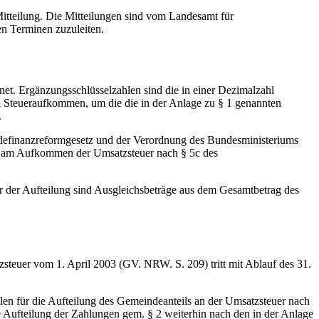
Mitteilung. Die Mitteilungen sind vom Landesamt für
en Terminen zuzuleiten.
et. Ergänzungsschlüsselzahlen sind die in einer Dezimalzahl
 Steueraufkommen, um die die in der Anlage zu § 1 genannten
.
definanzreformgesetz und der Verordnung des Bundesministeriums
ils am Aufkommen der Umsatzsteuer nach § 5c des
r der Aufteilung sind Ausgleichsbeträge aus dem Gesamtbetrag des
steuer vom 1. April 2003 (GV. NRW. S. 209) tritt mit Ablauf des 31.
hlen für die Aufteilung des Gemeindeanteils an der Umsatzsteuer nach
ie Aufteilung der Zahlungen gem. § 2 weiterhin nach den in der Anlage