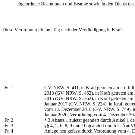
abgeordnete Beamtinnen und Beamte sowie in den Dienst des 
Diese Verordnung tritt am Tag nach der Verkündigung in Kraft.
Fn
1
GV. NRW. S. 411, in Kraft getreten am 25. Juli
2013 (GV. NRW. S. 462), in Kraft getreten am 
2015 (GV. NRW. S. 362), in Kraft getreten am
Januar 2017 (GV. NRW. S. 224), in Kraft getr
vom 13. Dezember 2018 (GV. NRW. S. 749), in 
Januar 2020; Verordnung vom 4. Dezember 2020
Fn
2
§ 3 Absatz 1 zuletzt geändert durch Artikel 1
Fn
3
§§ 4, 5, 6, 8, 9 und 10 geändert durch 2.
ÄndV
Fn
4
Anlage neu gefasst durch Verordnung vom 4. D