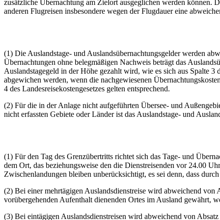
zusätzliche Übernachtung am Zielort ausgeglichen werden können. Di
anderen Flugreisen insbesondere wegen der Flugdauer eine abweiche
(1) Die Auslandstage- und Auslandsübernachtungsgelder werden abwei
Übernachtungen ohne belegmäßigen Nachweis beträgt das Auslandsüber
Auslandstagegeld in der Höhe gezahlt wird, wie es sich aus Spalte 3 
abgewichen werden, wenn die nachgewiesenen Übernachtungskosten da
4 des Landesreisekostengesetzes gelten entsprechend.
(2) Für die in der Anlage nicht aufgeführten Übersee- und Außengebi
nicht erfassten Gebiete oder Länder ist das Auslandstage- und Aus
(1) Für den Tag des Grenzübertritts richtet sich das Tage- und Über
dem Ort, das beziehungsweise den die Dienstreisenden vor 24.00 Uhr Or
Zwischenlandungen bleiben unberücksichtigt, es sei denn, dass dur
(2) Bei einer mehrtägigen Auslandsdienstreise wird abweichend von A
vorübergehenden Aufenthalt dienenden Ortes im Ausland gewährt, wenn 
(3) Bei eintägigen Auslandsdienstreisen wird abweichend von Absatz 