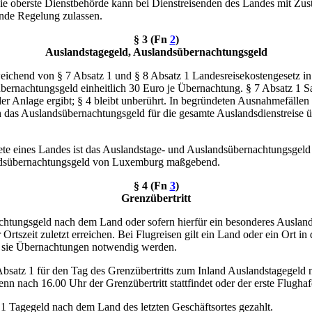
e oberste Dienstbehörde kann bei Dienstreisenden des Landes mit Zus
nde Regelung zulassen.
§ 3 (
Fn
2
)
Auslandstagegeld, Auslandsübernachtungsgeld
chend von § 7 Absatz 1 und § 8 Absatz 1 Landesreisekostengesetz in d
nachtungsgeld einheitlich 30 Euro je Übernachtung. § 7 Absatz 1 Sat
der Anlage ergibt; § 4 bleibt unberührt. In begründeten Ausnahmefälle
s Auslandsübernachtungsgeld für die gesamte Auslandsdienstreise über
ete eines Landes ist das Auslandstage- und Auslandsübernachtungsgeld
landsübernachtungsgeld von Luxemburg maßgebend.
§ 4 (
Fn
3
)
Grenzübertritt
nachtungsgeld nach dem Land oder sofern hierfür ein besonderes Auslan
tszeit zuletzt erreichen. Bei Flugreisen gilt ein Land oder ein Ort in 
ch sie Übernachtungen notwendig werden.
bsatz 1 für den Tag des Grenzübertritts zum Inland Auslandstagegeld 
nach 16.00 Uhr der Grenzübertritt stattfindet oder der erste Flughafe
1 Tagegeld nach dem Land des letzten Geschäftsortes gezahlt.