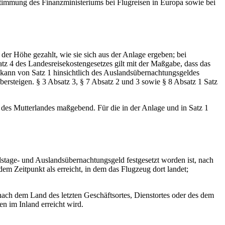
timmung des Finanzministeriums bei Flugreisen in Europa sowie bei
er Höhe gezahlt, wie sie sich aus der Anlage ergeben; bei
z 4 des Landesreisekostengesetzes gilt mit der Maßgabe, dass das
n kann von Satz 1 hinsichtlich des Auslandsübernachtungsgeldes
steigen. § 3 Absatz 3, § 7 Absatz 2 und 3 sowie § 8 Absatz 1 Satz
 des Mutterlandes maßgebend. Für die in der Anlage und in Satz 1
dstage- und Auslandsübernachtungsgeld festgesetzt worden ist, nach
dem Zeitpunkt als erreicht, in dem das Flugzeug dort landet;
nach dem Land des letzten Geschäftsortes, Dienstortes oder des dem
n im Inland erreicht wird.