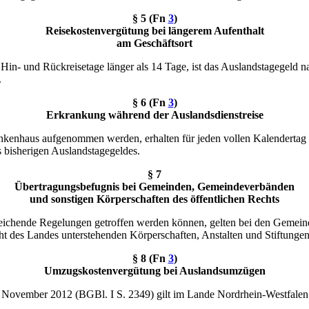
§ 5 (
Fn
3
)
Reisekostenvergütung bei längerem Aufenthalt
am Geschäftsort
Hin- und Rückreisetage länger als 14 Tage, ist das Auslandstagegeld 
.
§ 6 (
Fn
3
)
Erkrankung während der Auslandsdienstreise
ankenhaus aufgenommen werden, erhalten für jeden vollen Kalendertag
 bisherigen Auslandstagegeldes.
§ 7
Übertragungsbefugnis bei Gemeinden, Gemeindeverbänden
und sonstigen Körperschaften des öffentlichen Rechts
weichende Regelungen getroffen werden können, gelten bei den Geme
cht des Landes unterstehenden Körperschaften, Anstalten und Stiftungen
§ 8 (
Fn
3
)
Umzugskostenvergütung bei Auslandsumzügen
November 2012 (BGBl. I S. 2349) gilt im Lande Nordrhein-Westfalen