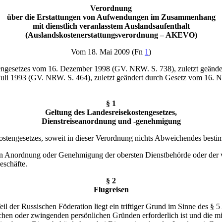
Verordnung
über die Erstattungen von Aufwendungen im Zusammenhang
mit dienstlich veranlasstem Auslandsaufenthalt
(Auslandskostenerstattungsverordnung – AKEVO)
Vom 18. Mai 2009 (
Fn
1
)
tengesetzes vom 16. Dezember 1998 (GV. NRW. S. 738), zuletzt geänd
 Juli 1993 (GV. NRW. S. 464), zuletzt geändert durch Gesetz vom 16
§ 1
Geltung des Landesreisekostengesetzes,
Dienstreiseanordnung und -genehmigung
kostengesetzes, soweit in dieser Verordnung nichts Abweichendes bestim
chen Anordnung oder Genehmigung der obersten Dienstbehörde oder der vo
eschäfte.
§ 2
Flugreisen
eil der Russischen Föderation liegt ein triftiger Grund im Sinne des § 
lichen oder zwingenden persönlichen Gründen erforderlich ist und die m