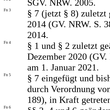
SGV. NRW. 2005.
Fn
3
§ 7 (jetzt § 8) zuletz
2014 (GV. NRW. S. 383
2014.
Fn
4
§ 1 und § 2 zuletzt g
Dezember 2020 (GV. N
am 1. Januar 2021.
Fn
5
§ 7 eingefügt und bis
durch Verordnung vo
189), in Kraft getret
Fn
6