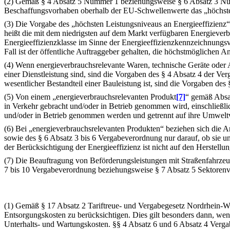
(2) Gemäß § 4 Absatz 5 Nummer 1 beziehungsweise § 6 Absatz 3 Numm
Beschaffungsvorhaben oberhalb der EU-Schwellenwerte das „höchste 
(3) Die Vorgabe des „höchsten Leistungsniveaus an Energieeffizienz“
heißt die mit dem niedrigsten auf dem Markt verfügbaren Energieverb
Energieeffizienzklasse im Sinne der Energieeffizienzkennzeichnun
Fall ist der öffentliche Auftraggeber gehalten, die höchstmöglichen 
(4) Wenn energieverbrauchsrelevante Waren, technische Geräte oder 
einer Dienstleistung sind, sind die Vorgaben des § 4 Absatz 4 der 
wesentlicher Bestandteil einer Bauleistung ist, sind die Vorgaben de
(5) Von einem „energieverbrauchsrelevanten Produkt
[7]
“ gemäß Absat
in Verkehr gebracht und/oder in Betrieb genommen wird, einschließlic
und/oder in Betrieb genommen werden und getrennt auf ihre Umweltv
(6) Bei „energieverbrauchsrelevanten Produkten“ beziehen sich die 
sowie des § 6 Absatz 3 bis 6 Vergabeverordnung nur darauf, ob sie u
der Berücksichtigung der Energieeffizienz ist nicht auf den Herstellu
(7) Die Beauftragung von Beförderungsleistungen mit Straßenfahrzeu
7 bis 10 Vergabeverordnung beziehungsweise § 7 Absatz 5 Sektoren
(1) Gemäß § 17 Absatz 2 Tariftreue- und Vergabegesetz Nordrhein-Wes
Entsorgungskosten zu berücksichtigen. Dies gilt besonders dann, wenn
Unterhalts- und Wartungskosten. §§ 4 Absatz 6 und 6 Absatz 4 Verga