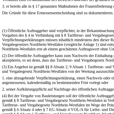
3. er bereits alle in § 17 genannten Maßnahmen der Frauenförderung
Die Gründe für diese Ermessensentscheidung sind zu dokumentieren. 
(1) Öffentliche Auftraggeber sind verpflichtet, in der Bekanntmachu
Vorgaben des § 4 in Verbindung mit § 8 Tariftreue- und Vergabegese
Verpflichtungserklärungen müssen inhaltlich mindestens den dieser R
Vergabegesetzes Nordrhein-Westfalen (vergleiche Anlage 1) sind ents
Nordrhein-Westfalen erst ab einem geschätzten Auftragswert ohne U
(2) Der öffentliche Auftraggeber kann zum Nachweis der Einhaltung 
akzeptieren, es sei denn, dass das Tariftreue- und Vergabegesetz No
(3) Ein Angebot ist gemäß §§ 8 Absatz 2, 9 Absatz 1 Tariftreue- und
und Vergabegesetz Nordrhein-Westfalen von der Wertung auszuschlie
1. eine abzugebende Verpflichtungserklärung, einen Nachweis oder ein
angemessenen, kalendermäßig zu bestimmenden Frist vorlegt oder
2. seiner Aufklärungspflicht auf Nachfrage des öffentlichen Auftrag
(4) Bei der Vergabe von Bauleistungen soll der öffentliche Auftragge
gemäß § 8 Tariftreue- und Vergabegesetz Nordrhein-Westfalen in Verb
Tariftreue- und Vergabegesetz Nordrhein-Westfalen im Wege der Präqua
gemäß § 6 Absatz 4 oder § 7 EG Absatz 4 VOL/A für Liefer- und Dien