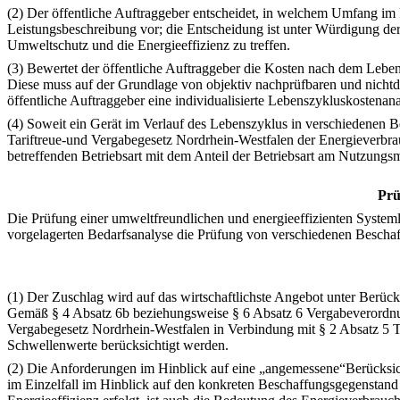
(2) Der öffentliche Auftraggeber entscheidet, in welchem Umfang im
Leistungsbeschreibung vor; die Entscheidung ist unter Würdigung der
Umweltschutz und die Energieeffizienz zu treffen.
(3) Bewertet der öffentliche Auftraggeber die Kosten nach dem Lebe
Diese muss auf der Grundlage von objektiv nachprüfbaren und nichtdi
öffentliche Auftraggeber eine individualisierte Lebenszykluskostenana
(4) Soweit ein Gerät im Verlauf des Lebenszyklus in verschiedenen B
Tariftreue-und Vergabegesetz Nordrhein-Westfalen der Energieverbra
betreffenden Betriebsart mit dem Anteil der Betriebsart am Nutzungsmi
Prü
Die Prüfung einer umweltfreundlichen und energieeffizienten Syste
vorgelagerten Bedarfsanalyse die Prüfung von verschiedenen Beschaf
(1) Der Zuschlag wird auf das wirtschaftlichste Angebot unter Berück
Gemäß § 4 Absatz 6b beziehungsweise § 6 Absatz 6 Vergabeverordnun
Vergabegesetz Nordrhein-Westfalen in Verbindung mit § 2 Absatz 5 T
Schwellenwerte berücksichtigt werden.
(2) Die Anforderungen im Hinblick auf eine „angemessene“Berücksic
im Einzelfall im Hinblick auf den konkreten Beschaffungsgegenstand