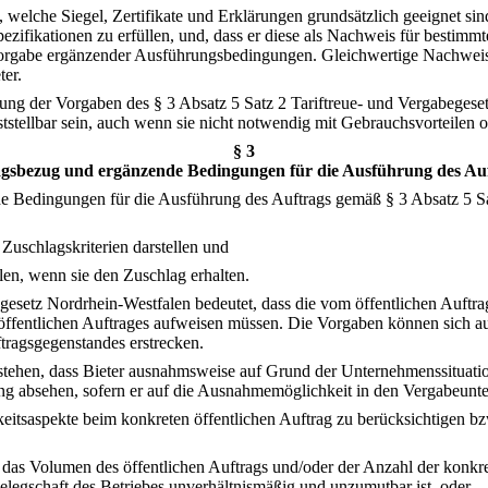
 welche Siegel, Zertifikate und Erklärungen grundsätzlich geeignet s
zifikationen zu erfüllen, und, dass er diese als Nachweis für bestimmt
 Vorgabe ergänzender Ausführungsbedingungen. Gleichwertige Nachweise
ter.
ng der Vorgaben des § 3 Absatz 5 Satz 2 Tariftreue- und Vergabegeset
ststellbar sein, auch wenn sie nicht notwendig mit Gebrauchsvorteilen
§ 3
gsbezug und ergänzende Bedingungen für die Ausführung des Au
de Bedingungen für die Ausführung des Auftrags gemäß § 3 Absatz 5 Sa
Zuschlagskriterien darstellen und
llen, wenn sie den Zuschlag erhalten.
egesetz Nordrhein-Westfalen bedeutet, dass die vom öffentlichen Auf
öffentlichen Auftrages aufweisen müssen. Die Vorgaben können sich a
tragsgegenstandes erstrecken.
estehen, dass Bieter ausnahmsweise auf Grund der Unternehmenssituatio
g absehen, sofern er auf die Ausnahmemöglichkeit in den Vergabeunter
keitsaspekte beim konkreten öffentlichen Auftrag zu berücksichtigen b
 das Volumen des öffentlichen Auftrags und/oder der Anzahl der konkre
legschaft des Betriebes unverhältnismäßig und unzumutbar ist, oder