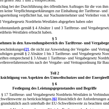
en gelten Satz 1 und 2 entsprechend.
hlag bei der Durchführung des öffentlichen Auftrages für die von ihm
n keine Verpflichtungserklärungen zur Einhaltung der Tariftreue- und 
agserteilung verpflichtet hat, nur Nachunternehmer und Verleiher von Ar
und Vergabegesetz Nordrhein-Westfalen abgegeben haben oder
tlohnstandards gemäß § 4 Absätze 1 und 3 Tariftreue- und Vergabegeset
ordrhein-Westfalen erbracht haben.
§ 5
ehmen in den Anwendungsbereich des Tariftreue- und Vergabege
sbeschränkungen
[2]
, die nicht zur Anwendung der Vergabe- und Vertr
Aufträgen gemäß § 2 Absätze 1 bis 3 Tariftreue- und Vergabegesetz No
riften entsprechend § 3 Absatz 1 Tariftreue- und Vergabegesetz Nordrh
ellenverfahrensrechts nach der Vergabe- und Vertragsordnung für Bau
Teil 2
ksichtigung von Aspekten des Umweltschutzes und der Energieeff
§ 6
Festlegung des Leistungsgegenstandes und Begriffe
 § 17 Tariftreue- und Vergabegesetz Nordrhein-Westfalen in Verbindun
chwellenwerte zu berücksichtigen.
[6]
Hinsichtlich der Anforderungen an
grundsätzlich auch unterhalb der EU-Schwellenwerte zu beachten sin