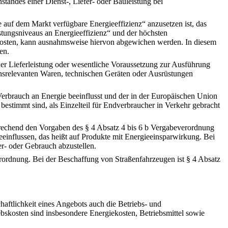
ndes einer Dienst-, Liefer- oder Bauleistung bei
 auf dem Markt verfügbare Energieeffizienz“ anzusetzen ist, das
stungsniveaus an Energieeffizienz“ und der höchsten
kosten, kann ausnahmsweise hiervon abgewichen werden. In diesem
en.
er Lieferleistung oder wesentliche Voraussetzung zur Ausführung
chsrelevanten Waren, technischen Geräten oder Ausrüstungen
rbrauch an Energie beeinflusst und der in der Europäischen Union
bestimmt sind, als Einzelteil für Endverbraucher in Verkehr gebracht
prechend den Vorgaben des § 4 Absatz 4 bis 6 b Vergabeverordnung
eeinflussen, das heißt auf Produkte mit Energieeinsparwirkung. Bei
er- oder Gebrauch abzustellen.
rordnung. Bei der Beschaffung von Straßenfahrzeugen ist § 4 Absatz
aftlichkeit eines Angebots auch die Betriebs- und
ebskosten sind insbesondere Energiekosten, Betriebsmittel sowie