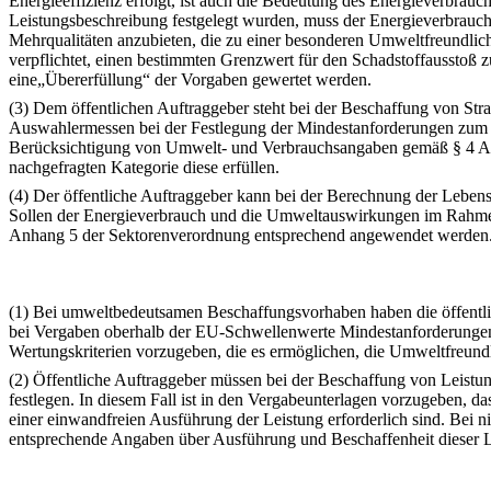
Energieeffizienz erfolgt, ist auch die Bedeutung des Energieverbrau
Leistungsbeschreibung festgelegt wurden, muss der Energieverbrauch
Mehrqualitäten anzubieten, die zu einer besonderen Umweltfreundlich
verpflichtet, einen bestimmten Grenzwert für den Schadstoffausstoß 
eine„Übererfüllung“ der Vorgaben gewertet werden.
(3) Dem öffentlichen Auftraggeber steht bei der Beschaffung von S
Auswahlermessen bei der Festlegung der Mindestanforderungen zu
Berücksichtigung von Umwelt- und Verbrauchsangaben gemäß § 4 Abs
nachgefragten Kategorie diese erfüllen.
(4) Der öffentliche Auftraggeber kann bei der Berechnung der Leben
Sollen der Energieverbrauch und die Umweltauswirkungen im Rahmen
Anhang 5 der Sektorenverordnung entsprechend angewendet werden
(1) Bei umweltbedeutsamen Beschaffungsvorhaben haben die öffentlic
bei Vergaben oberhalb der EU-Schwellenwerte Mindestanforderungen a
Wertungskriterien vorzugeben, die es ermöglichen, die Umweltfreundl
(2) Öffentliche Auftraggeber müssen bei der Beschaffung von Leist
festlegen. In diesem Fall ist in den Vergabeunterlagen vorzugeben,
einer einwandfreien Ausführung der Leistung erforderlich sind. Bei
entsprechende Angaben über Ausführung und Beschaffenheit dieser 