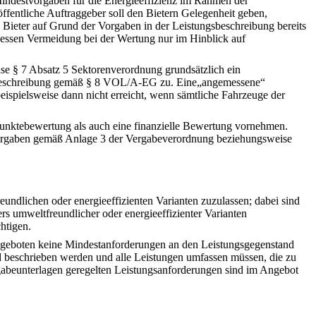
 Mindestvorgaben für die Energieeffizienz im Rahmen der
fentliche Auftraggeber soll den Bietern Gelegenheit geben,
 Bieter auf Grund der Vorgaben in der Leistungsbeschreibung bereits
 dessen Vermeidung bei der Wertung nur im Hinblick auf
se § 7 Absatz 5 Sektorenverordnung grundsätzlich ein
sbeschreibung gemäß § 8 VOL/A-EG zu. Eine„angemessene“
pielsweise dann nicht erreicht, wenn sämtliche Fahrzeuge der
Punktebewertung als auch eine finanzielle Bewertung vornehmen.
Vorgaben gemäß Anlage 3 der Vergabeverordnung beziehungsweise
ndlichen oder energieeffizienten Varianten zuzulassen; dabei sind
 umweltfreundlicher oder energieeffizienter Varianten
htigen.
ngeboten keine Mindestanforderungen an den Leistungsgegenstand
d beschrieben werden und alle Leistungen umfassen müssen, die zu
rgabeunterlagen geregelten Leistungsanforderungen sind im Angebot