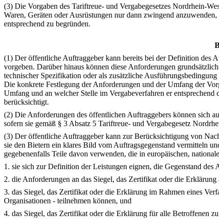
(3) Die Vorgaben des Tariftreue- und Vergabegesetzes Nordrhein-Wes
Waren, Geräten oder Ausrüstungen nur dann zwingend anzuwenden, we
entsprechend zu begründen.
B
(1) Der öffentliche Auftraggeber kann bereits bei der Definition d
vorgeben. Darüber hinaus können diese Anforderungen grundsätzlich i
technischer Spezifikation oder als zusätzliche Ausführungsbedingung
Die konkrete Festlegung der Anforderungen und der Umfang der Vorg
Umfang und an welcher Stelle im Vergabeverfahren er entsprechend d
berücksichtigt.
(2) Die Anforderungen des öffentlichen Auftraggebers können sich au
sofern sie gemäß § 3 Absatz 5 Tariftreue- und Vergabegesetz Nordrh
(3) Der öffentliche Auftraggeber kann zur Berücksichtigung von Nach
sie den Bietern ein klares Bild vom Auftragsgegenstand vermitteln und
gegebenenfalls Teile davon verwenden, die in europäischen, nationale
1. sie sich zur Definition der Leistungen eignen, die Gegenstand des A
2. die Anforderungen an das Siegel, das Zertifikat oder die Erklärun
3. das Siegel, das Zertifikat oder die Erklärung im Rahmen eines Verfa
Organisationen - teilnehmen können, und
4. das Siegel, das Zertifikat oder die Erklärung für alle Betroffenen z