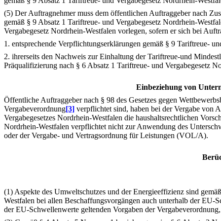
gemäß § 9 Absatz 1 Tariftreue- und Vergabegesetz Nordrhein-Westfal
(5) Der Auftragnehmer muss dem öffentlichen Auftraggeber nach Zusc
gemäß § 9 Absatz 1 Tariftreue- und Vergabegesetz Nordrhein-Westfale
Vergabegesetz Nordrhein-Westfalen vorlegen, sofern er sich bei Auftr
1. entsprechende Verpflichtungserklärungen gemäß § 9 Tariftreue- 
2. ihrerseits den Nachweis zur Einhaltung der Tariftreue-und Mindes
Präqualifizierung nach § 6 Absatz 1 Tariftreue- und Vergabegesetz N
Einbeziehung von Untern
Öffentliche Auftraggeber nach § 98 des Gesetzes gegen Wettbewerb
Vergabeverordnung
[3]
verpflichtet sind, haben bei der Vergabe von 
Vergabegesetzes Nordrhein-Westfalen die haushaltsrechtlichen Vorsch
Nordrhein-Westfalen verpflichtet nicht zur Anwendung des Unterschw
oder der Vergabe- und Vertragsordnung für Leistungen (VOL/A).
Berüc
(1) Aspekte des Umweltschutzes und der Energieeffizienz sind gemäß
Westfalen bei allen Beschaffungsvorgängen auch unterhalb der EU-S
der EU-Schwellenwerte geltenden Vorgaben der Vergabeverordnung, 