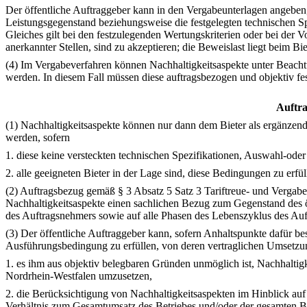
Der öffentliche Auftraggeber kann in den Vergabeunterlagen angeben,
Leistungsgegenstand beziehungsweise die festgelegten technischen Spe
Gleiches gilt bei den festzulegenden Wertungskriterien oder bei der
anerkannter Stellen, sind zu akzeptieren; die Beweislast liegt beim Bie
(4) Im Vergabeverfahren können Nachhaltigkeitsaspekte unter Beachtu
werden. In diesem Fall müssen diese auftragsbezogen und objektiv fe
Auftra
(1) Nachhaltigkeitsaspekte können nur dann dem Bieter als ergänzen
werden, sofern
1. diese keine versteckten technischen Spezifikationen, Auswahl-oder 
2. alle geeigneten Bieter in der Lage sind, diese Bedingungen zu erfü
(2) Auftragsbezug gemäß § 3 Absatz 5 Satz 3 Tariftreue- und Vergab
Nachhaltigkeitsaspekte einen sachlichen Bezug zum Gegenstand des 
des Auftragsnehmers sowie auf alle Phasen des Lebenszyklus des Auf
(3) Der öffentliche Auftraggeber kann, sofern Anhaltspunkte dafür b
Ausführungsbedingung zu erfüllen, von deren vertraglichen Umsetzun
1. es ihm aus objektiv belegbaren Gründen unmöglich ist, Nachhaltig
Nordrhein-Westfalen umzusetzen,
2. die Berücksichtigung von Nachhaltigkeitsaspekten im Hinblick auf
Verhältnis zum Gesamtumsatz des Betriebes und/oder der gesamten Be