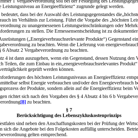
er 1 Vergabeverordnung soll bei der Festlegung des Leistungsgegensta
Leistungsniveau an Energieeffizienz“ zugrunde gelegt werden.
 bedeutet, dass bei der Auswahl des Leistungsgegenstandes die„höchste
rauch im Verhältnis zur Leistung. Führt die Vorgabe des „höchsten Lei
gsverordnung zu unangemessenen Leistungseinschränkungen oder Mehr
Anforderungen zu stellen. Die Ermessensentscheidung ist zu dokumentier
Ausrüstungen („Energieverbrauchsrelevante Produkte“) Gegenstand ein
Vergabeverordnung zu beachten. Wenn die Lieferung von energieverbrau
s § 6 Absatz 2 Vergabeverordnung zu beachten.
z 4 ist dann auszugehen, wenn ein Gegenstand, dessen Nutzung den Ve
h Teilen, die zum Einbau in ein„energieverbrauchsrelevantes Produkt“ 
erträglichkeit geprüft werden können.
Anforderungen des höchsten Leistungsniveaus an Energieeffizienz ents
nmittelbar selbst Energie verbrauchen und/oder den Energieverbrauch b
ngsprozess der Produkte, sondern allein auf die Energieeffizienz beim V
gen richtet sich nach den Vorgaben des § 4 Absatz 4 bis 6 b Vergabeve
verordnung
[8]
zu beachten.
§ 7
Berücksichtigung des Lebenszykluskostenprinzips
tfalen sind neben den Anschaffungskosten bei der Prüfung der Wirtsch
 sich die Angebote bei den Folgekosten auffällig unterscheiden. Betri
beverordnung gelten entsprechend.