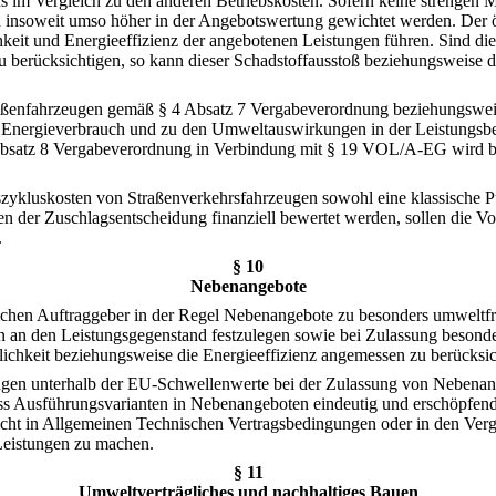
chs im Vergleich zu den anderen Betriebskosten. Sofern keine strengen
 insoweit umso höher in der Angebotswertung gewichtet werden. Der öf
keit und Energieeffizienz der angebotenen Leistungen führen. Sind die
zu berücksichtigen, so kann dieser Schadstoffausstoß beziehungsweise
traßenfahrzeugen gemäß § 4 Absatz 7 Vergabeverordnung beziehungswei
m Energieverbrauch und zu den Umweltauswirkungen in der Leistung
atz 8 Vergabeverordnung in Verbindung mit § 19 VOL/A-EG wird beis
szykluskosten von Straßenverkehrsfahrzeugen sowohl eine klassische 
 der Zuschlagsentscheidung finanziell bewertet werden, sollen die 
.
§ 10
Nebenangebote
hen Auftraggeber in der Regel Nebenangebote zu besonders umweltfreu
n den Leistungsgegenstand festzulegen sowie bei Zulassung besonders
ichkeit beziehungsweise die Energieeffizienz angemessen zu berücksic
ungen unterhalb der EU-Schwellenwerte bei der Zulassung von Nebena
 dass Ausführungsvarianten in Nebenangeboten eindeutig und erschöpfen
 nicht in Allgemeinen Technischen Vertragsbedingungen oder in den Ve
Leistungen zu machen.
§ 11
Umweltverträgliches und nachhaltiges Bauen