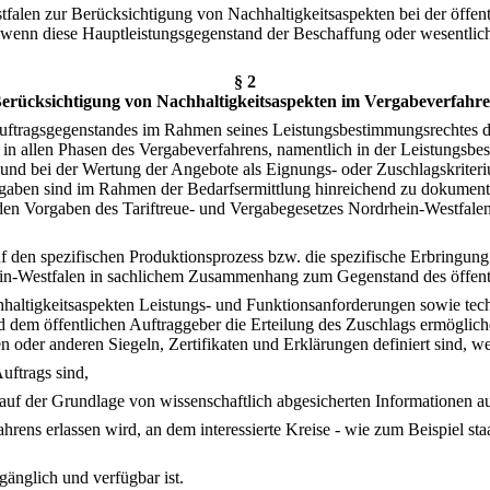
tfalen zur Berücksichtigung von Nachhaltigkeitsaspekten bei der öffe
nn diese Hauptleistungsgegenstand der Beschaffung oder wesentlicher
§ 2
erücksichtigung von Nachhaltigkeitsaspekten im Vergabeverfahr
es Auftragsgegenstandes im Rahmen seines Leistungsbestimmungsrechtes
n allen Phasen des Vergabeverfahrens, namentlich in der Leistungsbes
 und bei der Wertung der Angebote als Eignungs- oder Zuschlagskriter
aben sind im Rahmen der Bedarfsermittlung hinreichend zu dokumentier
en Vorgaben des Tariftreue- und Vergabegesetzes Nordrhein-Westfalen 
f den spezifischen Produktionsprozess bzw. die spezifische Erbringung
ein-Westfalen in sachlichem Zusammenhang zum Gegenstand des öffentl
haltigkeitsaspekten Leistungs- und Funktionsanforderungen sowie tech
 dem öffentlichen Auftraggeber die Erteilung des Zuschlags ermöglichen
n oder anderen Siegeln, Zertifikaten und Erklärungen definiert sind, w
uftrags sind,
g auf der Grundlage von wissenschaftlich abgesicherten Informationen a
hrens erlassen wird, an dem interessierte Kreise - wie zum Beispiel staa
ugänglich und verfügbar ist.