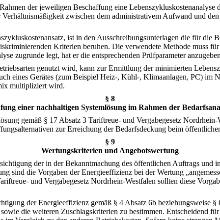
 Rahmen der jeweiligen Beschaffung eine Lebenszykluskostenanalyse d
 Verhältnismäßigkeit zwischen dem administrativem Aufwand und den zu
nszykluskostenansatz, ist in den Ausschreibungsunterlagen die für d
skriminierenden Kriterien beruhen. Die verwendete Methode muss für a
lyse zugrunde legt, hat er die entsprechenden Prüfparameter anzugeben;
etriebsarten genutzt wird, kann zur Ermittlung der minimierten Lebens
uch eines Gerätes (zum Beispiel Heiz-, Kühl-, Klimaanlagen, PC) im N
x multipliziert wird.
§ 8
fung einer nachhaltigen Systemlösung im Rahmen der Bedarfsana
mlösung gemäß § 17 Absatz 3 Tariftreue- und Vergabegesetz Nordrhei
fungsalternativen zur Erreichung der Bedarfsdeckung beim öffentliche
§ 9
Wertungskriterien und Angebotswertung
sichtigung der in der Bekanntmachung des öffentlichen Auftrags und in 
g sind die Vorgaben der Energieeffizienz bei der Wertung „angemesse
ariftreue- und Vergabegesetz Nordrhein-Westfalen sollten diese Vorga
htigung der Energieeffizienz gemäß § 4 Absatz 6b beziehungsweise § 
 sowie die weiteren Zuschlagskriterien zu bestimmen. Entscheidend fü