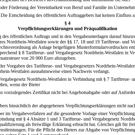
 oder Förderung der Vereinbarkeit von Beruf und Familie im Unternehm
Die Entscheidung des öffentlichen Auftraggebers hat keinen Einfluss 
§ 4
Verpflichtungserklärungen und Präqualifikation
ng des öffentlichen Auftrags und in den Vergabeunterlagen darauf hinz
tzes Nordrhein-Westfalen sowie der §§ 17, 18 und 19 Tariftreue- und 
echtsverordnung als Anlage beigefügten Musterformularvordrucken ents
prechend § 8 Tariftreue- und Vergabegesetz Nordrhein-Westfalen in Ve
msatzsteuer von 20 000 Euro abzugeben.
der Vorgaben des Tariftreue- und Vergabegesetzes Nordrhein-Westfale
rdrhein-Westfalen ausnahmsweise einen Nachweis verlangt.
 Vergabegesetz Nordrhein-Westfalen in Verbindung mit § 7 Tariftreue- 
ßen, wenn der Bieter
 vorzulegendes Zertifikat nicht bei Angebotsabgabe oder auf Anforderu
gebers hinsichtlich der abgegebenen Verpflichtungserklärungen nicht n
ber im Vergabeverfahren auf die gesonderte Vorlage einer Verpflichtung
indung mit § 4 Absätze 1 und 3 Tariftreue- und Vergabegesetz Nordrhe
lifizierung als freiwillige Erklärung erbracht hat. Gleiches gilt für f
stleistungen. Für die Pflicht des Bieters zur Abgabe von Verpflichtun