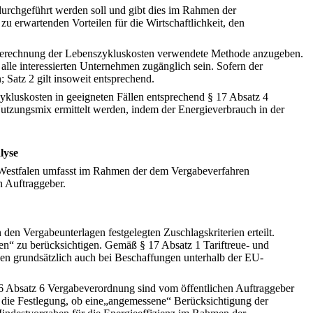
urchgeführt werden soll und gibt dies im Rahmen der
 erwartenden Vorteilen für die Wirtschaftlichkeit, den
ie Berechnung der Lebenszykluskosten verwendete Methode anzugeben.
lle interessierten Unternehmen zugänglich sein. Sofern der
 Satz 2 gilt insoweit entsprechend.
zykluskosten in geeigneten Fällen entsprechend § 17 Absatz 4
utzungsmix ermittelt werden, indem der Energieverbrauch in der
lyse
n-Westfalen umfasst im Rahmen der dem Vergabeverfahren
n Auftraggeber.
den Vergabeunterlagen festgelegten Zuschlagskriterien erteilt.
n“ zu berücksichtigen. Gemäß § 17 Absatz 1 Tariftreue- und
ben grundsätzlich auch bei Beschaffungen unterhalb der EU-
6 Absatz 6 Vergabeverordnung sind vom öffentlichen Auftraggeber
r die Festlegung, ob eine„angemessene“ Berücksichtigung der