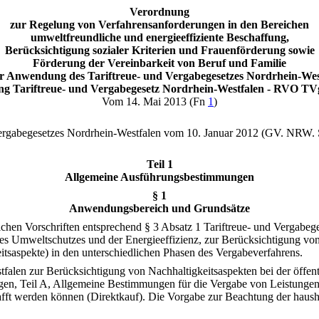
Verordnung
zur Regelung von Verfahrensanforderungen in den Bereichen
umweltfreundliche und energieeffiziente Beschaffung,
Berücksichtigung sozialer Kriterien und Frauenförderung sowie
Förderung der Vereinbarkeit von Beruf und Familie
er Anwendung des Tariftreue- und Vergabegesetzes Nordrhein-Wes
ng Tariftreue- und Vergabegesetz Nordrhein-Westfalen - RVO T
Vom 14. Mai 2013 (Fn
1
)
ergabegesetzes Nordrhein-Westfalen vom 10. Januar 2012 (GV. NRW. S
Teil 1
Allgemeine Ausführungsbestimmungen
§ 1
Anwendungsbereich und Grundsätze
ichen Vorschriften entsprechend § 3 Absatz 1 Tariftreue- und Vergabe
des Umweltschutzes und der Energieeffizienz, zur Berücksichtigung v
itsaspekte) in den unterschiedlichen Phasen des Vergabeverfahrens.
falen zur Berücksichtigung von Nachhaltigkeitsaspekten bei der öffen
ngen, Teil A, Allgemeine Bestimmungen für die Vergabe von Leistung
ft werden können (Direktkauf). Die Vorgabe zur Beachtung der hausha