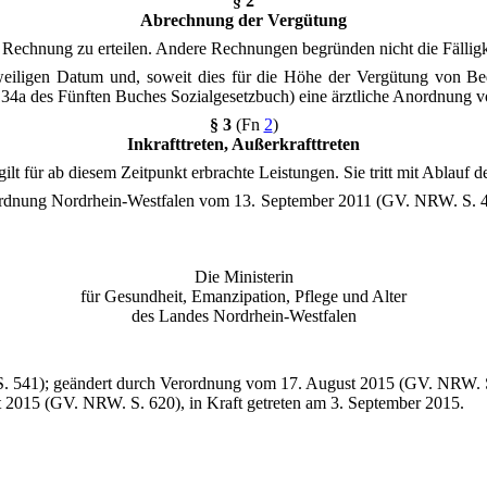
§ 2
Abrechnung der Vergütung
e Rechnung zu erteilen. Andere Rechnungen begründen nicht die Fälligk
weiligen Datum und, soweit dies für die Höhe der Vergütung von Be
34a des Fünften Buches Sozialgesetzbuch) eine ärztliche Anordnung vo
§ 3
(Fn
2
)
Inkrafttreten, Außerkrafttreten
ilt für ab diesem Zeitpunkt erbrachte Leistungen. Sie tritt mit Ablauf
enordnung Nordrhein-Westfalen vom 13. September 2011 (GV. NRW. S. 4
Die Ministerin
für Gesundheit, Emanzipation, Pflege und Alter
des Landes Nordrhein-Westfalen
S. 541); geändert durch Verordnung vom 17. August 2015 (GV. NRW. S.
 2015 (GV. NRW. S. 620), in Kraft getreten am 3. September 2015.