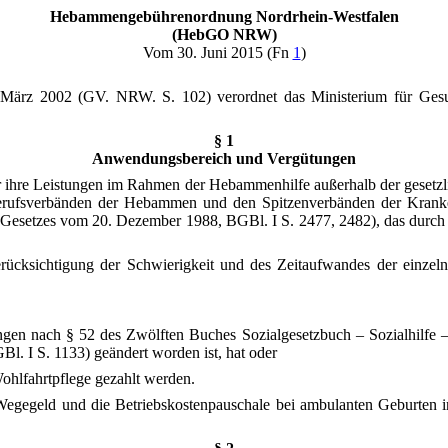
Hebammengebührenordnung Nordrhein-Westfalen
(HebGO NRW)
Vom 30. Juni 2015 (Fn
1
)
ärz 2002 (GV. NRW. S. 102) verordnet das Ministerium für Gesun
§ 1
Anwendungsbereich und Vergütungen
ür ihre Leistungen im Rahmen der Hebammenhilfe außerhalb der gesetz
erufsverbänden der Hebammen und den Spitzenverbänden der Kranke
s Gesetzes vom 20. Dezember 1988, BGBl. I S. 2477, 2482), das durch 
rücksichtigung der Schwierigkeit und des Zeitaufwandes der einzeln
gen nach § 52 des Zwölften Buches Sozialgesetzbuch – Sozialhilfe –
Bl. I S. 1133) geändert worden ist, hat oder
Wohlfahrtpflege gezahlt werden.
e, Wegegeld und die Betriebskostenpauschale bei ambulanten Geburten