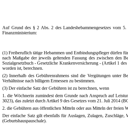
Auf Grund des § 2 Abs. 2 des Landeshebammengesetzes vom 5. M
Finanzministerium:
(1) Freiberuflich tätige Hebammen und Entbindungspfleger dürfen f
nach Maßgabe der jeweils geltenden Fassung des zwischen den B
Sozialgesetzbuch - Gesetzliche Krankenversicherung - (Artikel 1 de
worden ist, berechnen.
(2) Innerhalb des Gebührenrahmens sind die Vergütungen unter Be
Verhältnisse nach billigem Ermessen zu bestimmen.
(3) Der einfache Satz der Gebühren ist zu berechnen, wenn
1. die Wöchnerin zumindest dem Grunde nach Anspruch auf Leistun
3023), das zuletzt durch Artikel 9 des Gesetzes vom 21. Juli 2014 (BG
2. die Gebühren aus öffentlichen Mitteln oder aus Mitteln der freien 
Der einfache Satz gilt ebenfalls für Auslagen, Zulagen, Zuschläg
(Geburtshauspauschale).