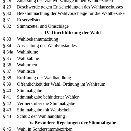
§ 28
Zulassung der Wahlvorschläge in den Wahlbezirken
§ 29
Beschwerde gegen Entscheidungen des Wahlausschusses
§ 30
Bekanntmachung der Wahlvorschläge für die Wahlbezirke
§ 31
Reservelisten
§ 32
Stimmzettel und Umschläge
IV. Durchführung der Wahl
§ 33
Wahlbekanntmachung
§ 34
Ausstattung des Wahlvorstandes
§ 34a
Wahlräume
§ 35
Wahlkabine
§ 36
Wahlurnen
§ 37
Wahltisch
§ 38
Eröffnung der Wahlhandlung
§ 39
Öffentlichkeit der Wahl, Ordnung im Wahlraum
§ 40
Stimmabgabe
§ 41
Stimmabgabe behinderter Wähler
§ 42
Vermerk über die Stimmabgabe
§ 43
Stimmabgabe mit Wahlschein
§ 44
Schluß der Wahlhandlung
V. Besondere Regelungen der Stimmabgabe
§ 45
Wahl in Sonderstimmbezirken