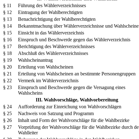
§ 11
Führung des Wählerverzeichnisses
§ 12
Eintragung der Wahlberechtigten
§ 13
Benachrichtigung der Wahlberechtigten
§ 14
Bekanntmachung über Wählerverzeichnisse und Wahlscheine
§ 15
Einsicht in das Wählerverzeichnis
§ 16
Einspruch und Beschwerde gegen das Wählerverzeichnis
§ 17
Berichtigung des Wählerverzeichnisses
§ 18
Abschluß des Wählerverzeichnisses
§ 19
Wahlscheinantrag
§ 20
Erteilung von Wahlscheinen
§ 21
Erteilung von Wahlscheinen an bestimmte Personengruppen
§ 22
Vermerk im Wählerverzeichnis
§ 23
Einspruch und Beschwerde gegen die Versagung eines
Wahlscheins
III. Wahlvorschläge, Wahlvorbereitung
§ 24
Aufforderung zur Einreichung von Wahlvorschlägen
§ 25
Nachweis von Satzung und Programm
§ 26
Inhalt und Form der Wahlvorschläge für die Wahlbezirke
§ 27
Vorprüfung der Wahlvorschläge für die Wahlbezirke durch d
Wahlleiter