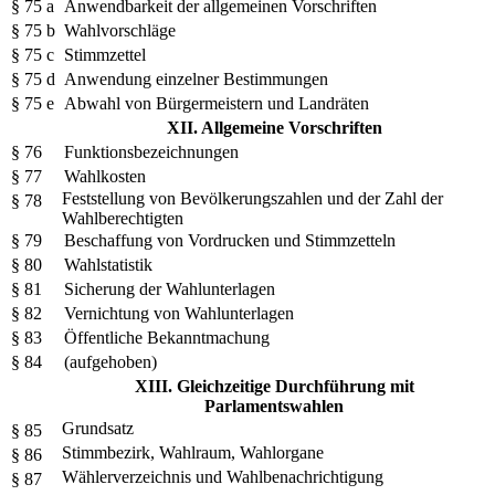
§ 75 a
Anwendbarkeit der allgemeinen Vorschriften
§ 75 b
Wahlvorschläge
§ 75 c
Stimmzettel
§ 75 d
Anwendung einzelner Bestimmungen
§ 75 e
Abwahl von Bürgermeistern und Landräten
XII. Allgemeine Vorschriften
§ 76
Funktionsbezeichnungen
§ 77
Wahlkosten
Feststellung von Bevölkerungszahlen und der Zahl der
§ 78
Wahlberechtigten
§ 79
Beschaffung von Vordrucken und Stimmzetteln
§ 80
Wahlstatistik
§ 81
Sicherung der Wahlunterlagen
§ 82
Vernichtung von Wahlunterlagen
§ 83
Öffentliche Bekanntmachung
§ 84
(aufgehoben)
XIII. Gleichzeitige Durchführung mit
Parlamentswahlen
Grundsatz
§ 85
Stimmbezirk, Wahlraum, Wahlorgane
§ 86
Wählerverzeichnis und Wahlbenachrichtigung
§ 87