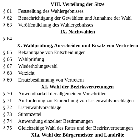
VIII. Verteilung der Sitze
§ 61
Feststellung des Wahlergebnisses
§ 62
Benachrichtigung der Gewählten und Annahme der Wahl
§ 63
Veröffentlichung des Wahlergebnisses
IX. Nachwahlen
§ 64
X. Wahlprüfung, Ausscheiden und Ersatz von Vertretern
§ 65
Bekanntgabe von Entscheidungen
§ 66
Wahlprüfung
§ 67
Wiederholungswahl
§ 68
Verzicht
§ 69
Ersatzbestimmung von Vertretern
XI. Wahl der Bezirksvertretungen
§ 70
Anwendbarkeit der allgemeinen Vorschriften
§ 71
Aufforderung zur Einreichung von Listenwahlvorschlägen
§ 72
Listenwahlvorschläge
§ 73
Stimmzettel
§ 74
Anwendung einzelner Bestimmungen
§ 75
Gleichzeitige Wahl des Rates und der Bezirksvertretungen
XIa. Wahl der Bürgermeister und Landräte