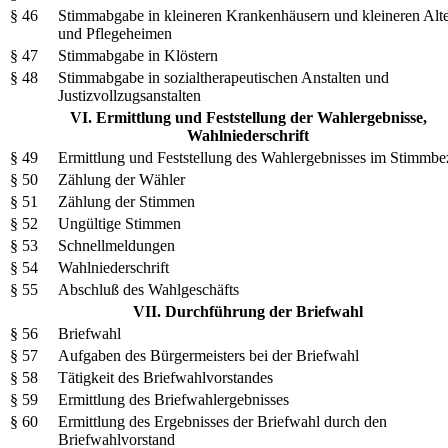
§ 46
Stimmabgabe in kleineren Krankenhäusern und kleineren Alt
und Pflegeheimen
§ 47
Stimmabgabe in Klöstern
§ 48
Stimmabgabe in sozialtherapeutischen Anstalten und
Justizvollzugsanstalten
VI. Ermittlung und Feststellung der Wahlergebnisse,
Wahlniederschrift
§ 49
Ermittlung und Feststellung des Wahlergebnisses im Stimmbe
§ 50
Zählung der Wähler
§ 51
Zählung der Stimmen
§ 52
Ungültige Stimmen
§ 53
Schnellmeldungen
§ 54
Wahlniederschrift
§ 55
Abschluß des Wahlgeschäfts
VII. Durchführung der Briefwahl
§ 56
Briefwahl
§ 57
Aufgaben des Bürgermeisters bei der Briefwahl
§ 58
Tätigkeit des Briefwahlvorstandes
§ 59
Ermittlung des Briefwahlergebnisses
§ 60
Ermittlung des Ergebnisses der Briefwahl durch den
Briefwahlvorstand