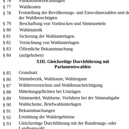
§ 76
Funktionsbezeichnungen
§ 77
Wahlkosten
Feststellung der Bevölkerungs- und Einwohnerzahlen und d
§ 78
der Wahlberechtigten
§ 79
Beschaffung von Vordrucken und Stimmzetteln
§ 80
Wahlstatistik
§ 81
Sicherung der Wahlunterlagen
§ 82
Vernichtung von Wahlunterlagen
§ 83
Öffentliche Bekanntmachung
§ 84
(aufgehoben)
XIII. Gleichzeitige Durchführung mit
Parlamentswahlen
Grundsatz
§ 85
Stimmbezirk, Wahlraum, Wahlorgane
§ 86
Wählerverzeichnis und Wahlbenachrichtigung
§ 87
Mitteilungspflichten bei Umzügen
§ 88
Stimmzettel, Wahlurne, Verfahren bei der Stimmabgabe
§ 89
Wahlscheine, Briefwahlunterlagen
§ 90
Bekanntmachungen
§ 91
Ermittlung der Wahlergebnisse
§ 92
Gleichzeitige Durchführung mit der Bundestags- oder
§ 93
Landtagswahl