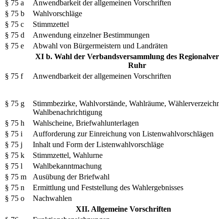
§ 75 a
Anwendbarkeit der allgemeinen Vorschriften
§ 75 b
Wahlvorschläge
§ 75 c
Stimmzettel
§ 75 d
Anwendung einzelner Bestimmungen
§ 75 e
Abwahl von Bürgermeistern und Landräten
XI b. Wahl der Verbandsversammlung des Regionalve
Ruhr
§ 75 f
Anwendbarkeit der allgemeinen Vorschriften
§ 75 g
Stimmbezirke, Wahlvorstände, Wahlräume, Wählerverzeichn
Wahlbenachrichtigung
§ 75 h
Wahlscheine, Briefwahlunterlagen
§ 75 i
Aufforderung zur Einreichung von Listenwahlvorschlägen
§ 75 j
Inhalt und Form der Listenwahlvorschläge
§ 75 k
Stimmzettel, Wahlurne
§ 75 l
Wahlbekanntmachung
§ 75 m
Ausübung der Briefwahl
§ 75 n
Ermittlung und Feststellung des Wahlergebnisses
§ 75 o
Nachwahlen
XII. Allgemeine Vorschriften