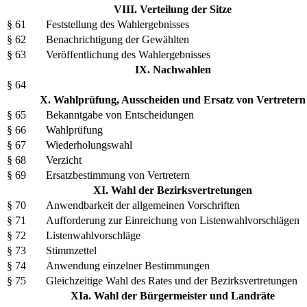
VIII. Verteilung der Sitze
§ 61
Feststellung des Wahlergebnisses
§ 62
Benachrichtigung der Gewählten
§ 63
Veröffentlichung des Wahlergebnisses
IX. Nachwahlen
§ 64
X. Wahlprüfung, Ausscheiden und Ersatz von Vertretern
§ 65
Bekanntgabe von Entscheidungen
§ 66
Wahlprüfung
§ 67
Wiederholungswahl
§ 68
Verzicht
§ 69
Ersatzbestimmung von Vertretern
XI. Wahl der Bezirksvertretungen
§ 70
Anwendbarkeit der allgemeinen Vorschriften
§ 71
Aufforderung zur Einreichung von Listenwahlvorschlägen
§ 72
Listenwahlvorschläge
§ 73
Stimmzettel
§ 74
Anwendung einzelner Bestimmungen
§ 75
Gleichzeitige Wahl des Rates und der Bezirksvertretungen
XIa. Wahl der Bürgermeister und Landräte