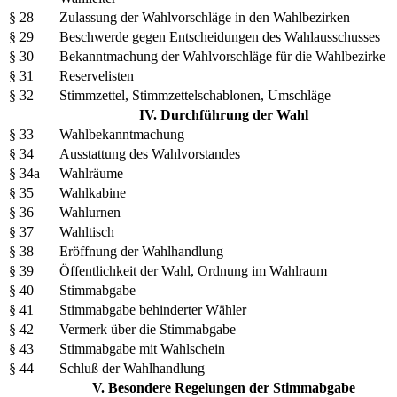
§ 28
Zulassung der Wahlvorschläge in den Wahlbezirken
§ 29
Beschwerde gegen Entscheidungen des Wahlausschusses
§ 30
Bekanntmachung der Wahlvorschläge für die Wahlbezirke
§ 31
Reservelisten
§ 32
Stimmzettel, Stimmzettelschablonen, Umschläge
IV. Durchführung der Wahl
§ 33
Wahlbekanntmachung
§ 34
Ausstattung des Wahlvorstandes
§ 34a
Wahlräume
§ 35
Wahlkabine
§ 36
Wahlurnen
§ 37
Wahltisch
§ 38
Eröffnung der Wahlhandlung
§ 39
Öffentlichkeit der Wahl, Ordnung im Wahlraum
§ 40
Stimmabgabe
§ 41
Stimmabgabe behinderter Wähler
§ 42
Vermerk über die Stimmabgabe
§ 43
Stimmabgabe mit Wahlschein
§ 44
Schluß der Wahlhandlung
V. Besondere Regelungen der Stimmabgabe