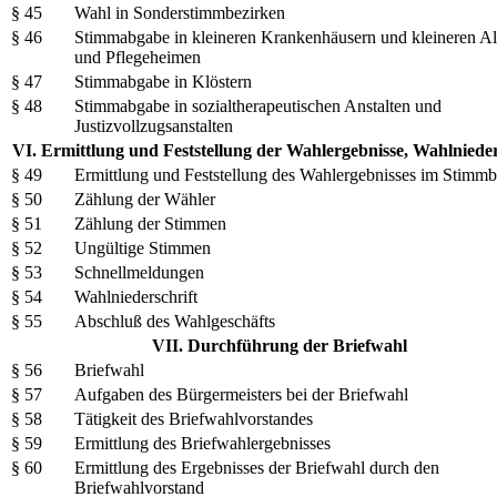
§ 45
Wahl in Sonderstimmbezirken
§ 46
Stimmabgabe in kleineren Krankenhäusern und kleineren Al
und Pflegeheimen
§ 47
Stimmabgabe in Klöstern
§ 48
Stimmabgabe in sozialtherapeutischen Anstalten und
Justizvollzugsanstalten
VI. Ermittlung und Feststellung der Wahlergebnisse, Wahlnieder
§ 49
Ermittlung und Feststellung des Wahlergebnisses im Stimmb
§ 50
Zählung der Wähler
§ 51
Zählung der Stimmen
§ 52
Ungültige Stimmen
§ 53
Schnellmeldungen
§ 54
Wahlniederschrift
§ 55
Abschluß des Wahlgeschäfts
VII. Durchführung der Briefwahl
§ 56
Briefwahl
§ 57
Aufgaben des Bürgermeisters bei der Briefwahl
§ 58
Tätigkeit des Briefwahlvorstandes
§ 59
Ermittlung des Briefwahlergebnisses
§ 60
Ermittlung des Ergebnisses der Briefwahl durch den
Briefwahlvorstand