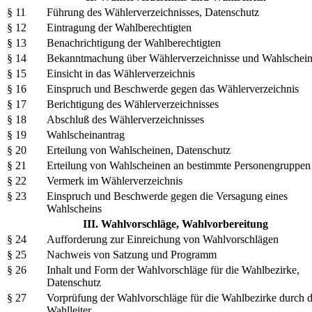
§ 11
Führung des Wählerverzeichnisses, Datenschutz
§ 12
Eintragung der Wahlberechtigten
§ 13
Benachrichtigung der Wahlberechtigten
§ 14
Bekanntmachung über Wählerverzeichnisse und Wahlschei
§ 15
Einsicht in das Wählerverzeichnis
§ 16
Einspruch und Beschwerde gegen das Wählerverzeichnis
§ 17
Berichtigung des Wählerverzeichnisses
§ 18
Abschluß des Wählerverzeichnisses
§ 19
Wahlscheinantrag
§ 20
Erteilung von Wahlscheinen, Datenschutz
§ 21
Erteilung von Wahlscheinen an bestimmte Personengruppen
§ 22
Vermerk im Wählerverzeichnis
§ 23
Einspruch und Beschwerde gegen die Versagung eines
Wahlscheins
III. Wahlvorschläge, Wahlvorbereitung
§ 24
Aufforderung zur Einreichung von Wahlvorschlägen
§ 25
Nachweis von Satzung und Programm
§ 26
Inhalt und Form der Wahlvorschläge für die Wahlbezirke,
Datenschutz
§ 27
Vorprüfung der Wahlvorschläge für die Wahlbezirke durch 
Wahlleiter