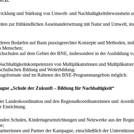
eckt.
wicklung und Stärkung von Umwelt- und Nachhaltigkeitsbewusstsein u
iten zur frühkindlichen Auseinandersetzung mit Natur und Umwelt, in
ren Bedarfen auf Basis praxisgerechter Konzepte und Methoden, insb
en Menschen;
hschulen auf dem Gebiet der BNE, insbesondere in der Ausbildung vo
chhaltigkeitskompetenzen von Multiplikatorinnen und Multiplikatoren
schulischen Bildung und Weiterbildung;
ldungsformate sind im Rahmen des BNE-Programmangebots möglich.
ne „Schule der Zukunft – Bildung für Nachhaltigkeit“
 der Landeskoordination und den Regionalkoordinatorinnen und -koor
 Einrichtung.
enden Schulen, Kindertageseinrichtungen und Netzwerke aus der Regio
e;
artnerinnen und Partner der Kampagne, einschließlich der Unterstützu