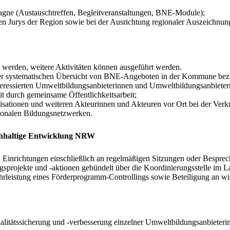
agne (Austauschtreffen, Begleitveranstaltungen, BNE-Module);
n den Jurys der Region sowie bei der Ausrichtung regionaler Auszeichnun
 werden, weitere Aktivitäten können ausgeführt werden.
einer systematischen Übersicht von BNE-Angeboten in der Kommune be
nteressierten Umweltbildungsanbieterinnen und Umweltbildungsanbiet
durch gemeinsame Öffentlichkeitsarbeit;
ationen und weiteren Akteurinnen und Akteuren vor Ort bei der Verknü
ionalen Bildungsnetzwerken.
chhaltige Entwicklung NRW
 Einrichtungen einschließlich an regelmäßigen Sitzungen oder Bespre
sprojekte und -aktionen gebündelt über die Koordinierungsstelle im 
hrleistung eines Förderprogramm-Controllings sowie Beteiligung an wi
litätssicherung und -verbesserung einzelner
Umweltbildungsanbieterin