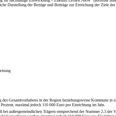
ung für nachhaltige Entwicklung – Zukunft Lernen NRW“ (abrufbar un
tliche Darstellung der Bezüge und Beiträge zur Erreichung der Ziele de
eisung
g des Gesamtvorhabens in der Region beziehungsweise Kommune in un
Prozent, maximal jedoch 110 000 Euro pro Einrichtung im Jahr.
fall bei außergemeindlichen Trägern entsprechend der Nummer 2.3 der 