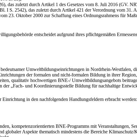
), das zuletzt durch Artikel 1 des Gesetzes vom 8. Juli 2016 (GV. NR
l. I S. 2542), das zuletzt durch Artikel 421 der Verordnung vom 31. 
s vom 23. Oktober 2000 zur Schaffung eines Ordnungsrahmens für Maß
ligungsbehörde entscheidet aufgrund ihres pflichtgemäßen Ermessens
bedeutsamer Umweltbildungseinrichtungen in Nordrhein-Westfalen, die
Einrichtungen der formalen und nicht-formalen Bildung in ihrer Regio
sweiten, qualitativ hochwertigen BNE-/ Umweltbildungsangebots beitra
ie in der „Fach- und Koordinierungsstelle Bildung für nachhaltige En
 Einrichtung in den nachfolgenden Handlungsfeldern erbracht werden
den, kompetenzorientierten BNE-Programms mit Veranstaltungen, Semi
r und globaler Aspekte thematisch mindestens die Bereiche Klimaschut