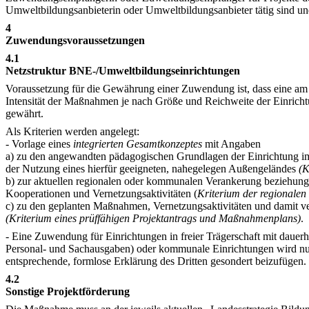
Umweltbildungsanbieterin oder Umweltbildungsanbieter tätig sind u
4
Zuwendungsvoraussetzungen
4.1
Netzstruktur BNE-/Umweltbildungseinrichtungen
Voraussetzung für die Gewährung einer Zuwendung ist, dass eine am 
Intensität der Maßnahmen je nach Größe und Reichweite der Einricht
gewährt.
Als Kriterien werden angelegt:
- Vorlage eines
integrierten Gesamtkonzeptes
mit Angaben
a) zu den angewandten pädagogischen Grundlagen der Einrichtung im 
der Nutzung eines hierfür geeigneten, nahegelegen Außengeländes
(K
b) zur aktuellen regionalen oder kommunalen Verankerung beziehungs
Kooperationen und Vernetzungsaktivitäten (
Kriterium der regionalen
c) zu den geplanten Maßnahmen, Vernetzungsaktivitäten und damit v
(Kriterium eines prüffähigen Projektantrags und Maßnahmenplans)
.
- Eine Zuwendung für Einrichtungen in freier Trägerschaft mit dauerh
Personal- und Sachausgaben) oder kommunale Einrichtungen wird nur
entsprechende, formlose Erklärung des Dritten gesondert beizufügen.
4.2
Sonstige Projektförderung