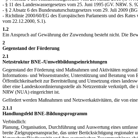
- § 11 des Landeswassergesetzes vom 25. Juni 1995 (GV. NRW. S. 926
- § 2 Absatz 6 des Bundesnaturschutzgesetzes vom 29. Juli 2009 (BGB
- Richtlinie 2000/60/EG des Europäischen Parlaments und des Rate
vom 22.12.2000, S.1).
1.2
Ein Anspruch auf Gewährung der Zuwendung besteht nicht. Die Bewil
2
Gegenstand der Förderung
2.1
Netzstruktur
BNE-/Umweltbildungseinrichtungen
Gegenstand der Förderung sind Maßnahmen und Aktivitäten regional 
Informations- und Wissenstransfer, Unterstützung und Beratung von 
Öffentlichkeitsarbeit zur Bereitstellung und Umsetzung eines lande
über eine Landeskoordinierungsstelle als Netzzentrale verknüpft, d
NRW (NUA) eingerichtet ist.
Gefördert werden Maßnahmen und Netzwerkaktivitäten, die von einer
2.1.1
Handlungsfeld BNE-Bildungsprogramm
Verbindlich:
Planung, Organisation, Durchführung und Auswertung eines umfassen
breite Zielgruppenansprache, das unter Berücksichtigung regionale