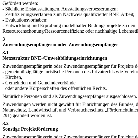
Gefördert werden:
- Sächliche Erstausstattungen, Ausstattungsverbesserungen;
- Zertifizierungsverfahren zum Nachweis qualifizierter BNE-Arbeit;
- Evaluationsvorhaben;
- Entwicklung und Erprobung modellhafter Bildungsprojekte zu den
Ressourcenschonung/Ressourceneffizienz oder nachhaltige Lebensstil
3
Zuwendungsempfängerin oder Zuwendungsempfänger
3.1
Netzstruktur BNE-/Umweltbildungseinrichtungen
Zuwendungsempfängerin oder Zuwendungsempfänger für Projekte der N
- gemeinnützig tätige juristische Personen des Privatrechts wie Verei
- Kirchen,
- Gemeinden und Gemeindeverbände
- oder andere Körperschaften des öffentlichen Rechts.
Natürliche Personen sind als Zuwendungsempfänger ausgeschlossen.
Zuwendungen werden nicht gewährt für Einrichtungen des Bundes, de
Naturschutz, Landwirtschaft und Verbraucherschutz „Förderrichtlin
291) geändert worden ist.
3.2
Sonstige Projektförderung
Zuwendungsempfängerin oder Zuwendungsempfänger für Projekte der Nu