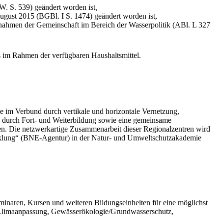
W. S. 539) geändert worden ist
,
August 2015 (BGBl. I S. 1474) geändert worden ist,
nahmen der Gemeinschaft im Bereich der Wasserpolitik (ABl. L 327
 im Rahmen der verfügbaren Haushaltsmittel.
 im Verbund durch vertikale und horizontale Vernetzung,
n, durch Fort- und Weiterbildung sowie eine gemeinsame
gen. Die netzwerkartige Zusammenarbeit dieser Regionalzentren wird
twicklung“ (BNE-Agentur) in der Natur- und Umweltschutzakademie
:
naren, Kursen und weiteren Bildungseinheiten für eine möglichst
z/Klimaanpassung, Gewässerökologie/Grundwasserschutz,