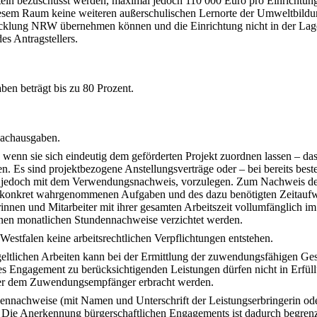
n bezuschusst werden, maximal jedoch 110 000 Euro pro Einrichtung i
 diesem Raum keine weiteren außerschulischen Lernorte der Umweltbild
lung NRW übernehmen können und die Einrichtung nicht in der Lage ist
es Antragstellers.
n beträgt bis zu 80 Prozent.
Sachausgaben.
wenn sie sich eindeutig dem geförderten Projekt zuordnen lassen – das
s sind projektbezogene Anstellungsverträge oder – bei bereits beste
stens jedoch mit dem Verwendungsnachweis, vorzulegen. Zum Nachweis 
onkret wahrgenommenen Aufgaben und des dazu benötigten Zeitaufwan
nen und Mitarbeiter mit ihrer gesamten Arbeitszeit vollumfänglich im 
en monatlichen Stundennachweise verzichtet werden.
tfalen keine arbeitsrechtlichen Verpflichtungen entstehen.
tgeltlichen Arbeiten kann bei der Ermittlung der zuwendungsfähigen G
hes Engagement zu berücksichtigenden Leistungen dürfen nicht in Erfül
der dem Zuwendungsempfänger erbracht werden.
ndennachweise (mit Namen und Unterschrift der Leistungserbringerin ode
n. Die Anerkennung bürgerschaftlichen Engagements ist dadurch begren