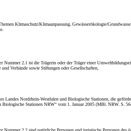
 Themen Klimaschutz/Klimaanpassung, Gewässerökologie/Grundwassersc
e.
ummer 2.1 ist die Trägerin oder der Träger einer Umweltbildungseinr
ne und Verbände sowie Stiftungen oder Gesellschaften,
s Landes Nordrhein-Westfalen und Biologische Stationen, die geförd
ien Biologische Stationen NRW“ vom 1. Januar 2005 (MBl. NRW. S. 56
mmer 2.2 sind natürliche Personen und juristische Personen des öffen