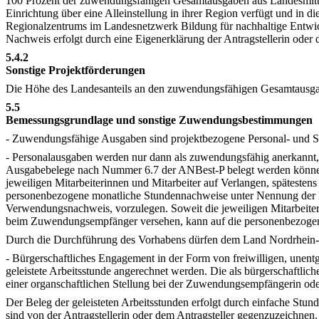
100 Prozent der zuwendungsfähigen Gesamtausgaben aus Landesmittel
Einrichtung über eine Alleinstellung in ihrer Region verfügt und in
Regionalzentrums im Landesnetzwerk Bildung für nachhaltige Entwick
Nachweis erfolgt durch eine Eigenerklärung der Antragstellerin oder d
5.4.2
Sonstige Projektförderungen
Die Höhe des Landesanteils an den zuwendungsfähigen Gesamtausgabe
5.5
Bemessungsgrundlage und sonstige Zuwendungsbestimmungen
- Zuwendungsfähige Ausgaben sind projektbezogene Personal- und 
- Personalausgaben werden nur dann als zuwendungsfähig anerkannt, 
Ausgabebelege nach Nummer 6.7 der ANBest-P belegt werden können. E
jeweiligen Mitarbeiterinnen und Mitarbeiter auf Verlangen, späte
personenbezogene monatliche Stundennachweise unter Nennung der k
Verwendungsnachweis, vorzulegen. Soweit die jeweiligen Mitarbeiterin
beim Zuwendungsempfänger versehen, kann auf die personenbezogen
Durch die Durchführung des Vorhabens dürfen dem Land Nordrhein-Wes
- Bürgerschaftliches Engagement in der Form von freiwilligen, unen
geleistete Arbeitsstunde angerechnet werden. Die als bürgerschaftlic
einer organschaftlichen Stellung bei der Zuwendungsempfängerin o
Der Beleg der geleisteten Arbeitsstunden erfolgt durch einfache Stu
sind von der Antragstellerin oder dem Antragsteller gegenzuzeichne