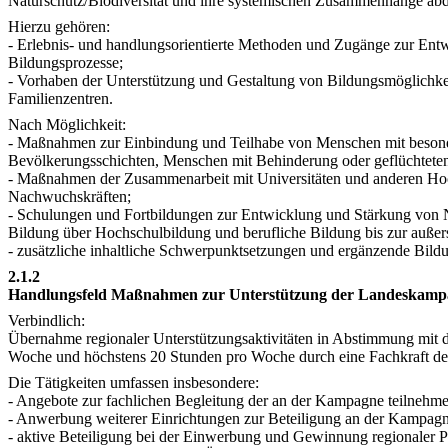
Naturschutz/Biodiversität und ihre systemischen Zusammenhänge abd
Hierzu gehören:
- Erlebnis- und handlungsorientierte Methoden und Zugänge zur Ent
Bildungsprozesse;
- Vorhaben der Unterstützung und Gestaltung von Bildungsmöglichke
Familienzentren.
Nach Möglichkeit:
- Maßnahmen zur Einbindung und Teilhabe von Menschen mit besonde
Bevölkerungsschichten, Menschen mit Behinderung oder geflüchtet
- Maßnahmen der Zusammenarbeit mit Universitäten und anderen Hoc
Nachwuchskräften;
- Schulungen und Fortbildungen zur Entwicklung und Stärkung von Na
Bildung über Hochschulbildung und berufliche Bildung bis zur außer
- zusätzliche inhaltliche Schwerpunktsetzungen und ergänzende Bi
2.1.2
Handlungsfeld Maßnahmen zur Unterstützung der Landeskampag
Verbindlich:
Übernahme regionaler Unterstützungsaktivitäten in Abstimmung mit
Woche und höchstens 20 Stunden pro Woche durch eine Fachkraft der
Die Tätigkeiten umfassen insbesondere:
- Angebote zur fachlichen Begleitung der an der Kampagne teilnehm
- Anwerbung weiterer Einrichtungen zur Beteiligung an der Kampagn
- aktive Beteiligung bei der Einwerbung und Gewinnung regionaler P