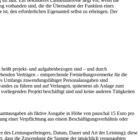
m Jahr. Ein besonderes Landesinteresse liegt vor, wenn die
ung vorhanden sind, die die Übernahme der Funktion eines
, den erforderlichen Eigenanteil selbst zu erbringen. Der
 heißt projekt- und aufgabenbezogen sind – und durch
henden Verträgen – entsprechende Freistellungsvermerke für die
des Umfangs zuwendungsfähiger Personalausgaben sind
des zu führen und auf Verlangen, spätestens als Anlage zum
vorliegenden Projekt beschäftigt sind und keine anderen Tätigkeiten
esamtausgaben als fiktive Ausgabe in Höhe von pauschal 15 Euro pro
lung einer Verpflichtung aus einem Beschäftigungsverhältnis oder
r des Leistungserbringers, Datum, Dauer und Art der Leistung); diese
zt, dass die Zuwendung die Summe der tatsächlich verausgabten