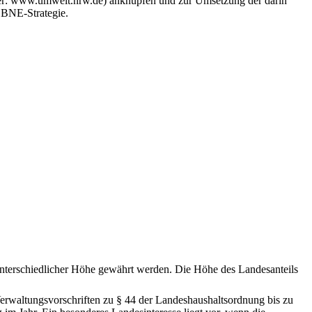
ter: www.umwelt.nrw.de) anknüpfen und zur Umsetzung der darin
r BNE-Strategie.
terschiedlicher Höhe gewährt werden. Die Höhe des Landesanteils
Verwaltungsvorschriften zu § 44 der Landeshaushaltsordnung bis zu