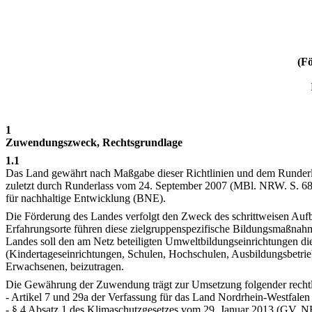
(F
1
Zuwendungszweck, Rechtsgrundlage
1.1
Das Land gewährt nach Maßgabe dieser Richtlinien und dem Runderl
zuletzt durch Runderlass vom 24. September 2007 (MBl. NRW. S. 6
für nachhaltige Entwicklung (BNE).
Die Förderung des Landes verfolgt den Zweck des schrittweisen Auf
Erfahrungsorte führen diese zielgruppenspezifische Bildungsmaßnah
Landes soll den am Netz beteiligten Umweltbildungseinrichtungen di
(Kindertageseinrichtungen, Schulen, Hochschulen, Ausbildungsbetrie
Erwachsenen, beizutragen.
Die Gewährung der Zuwendung trägt zur Umsetzung folgender recht
- Artikel 7 und 29a der Verfassung für das Land Nordrhein-Westfale
- § 4 Absatz 1 des Klimaschutzgesetzes vom 29. Januar 2013 (GV. N