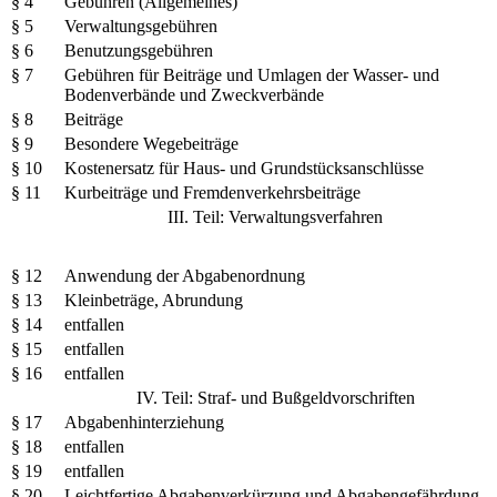
§ 4
Gebühren (Allgemeines)
§ 5
Verwaltungsgebühren
§ 6
Benutzungsgebühren
§ 7
Gebühren für Beiträge und Umlagen der Wasser- und
Bodenverbände und Zweckverbände
§ 8
Beiträge
§ 9
Besondere Wegebeiträge
§ 10
Kostenersatz für Haus- und Grundstücksanschlüsse
§ 11
Kurbeiträge und Fremdenverkehrsbeiträge
III. Teil: Verwaltungsverfahren
§ 12
Anwendung der Abgabenordnung
§ 13
Kleinbeträge, Abrundung
§ 14
entfallen
§ 15
entfallen
§ 16
entfallen
IV. Teil: Straf- und Bußgeldvorschriften
§ 17
Abgabenhinterziehung
§ 18
entfallen
§ 19
entfallen
§ 20
Leichtfertige Abgabenverkürzung und Abgabengefährdung