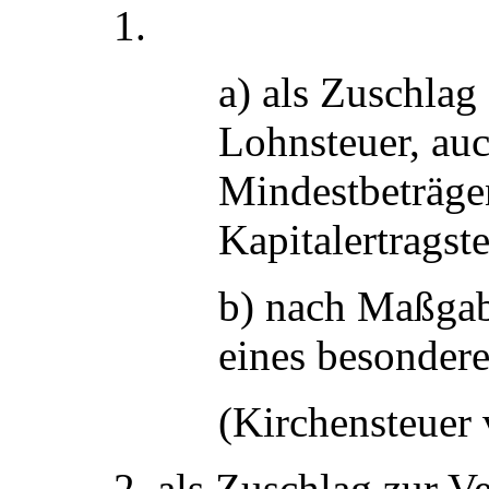
1.
a) als Zuschla
Lohnsteuer, auc
Mindestbeträgen
Kapitalertragste
b) nach Maßga
eines besondere
(Kirchensteue
2. als Zuschlag zur V