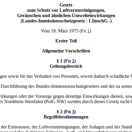
Gesetz
zum Schutz vor Luftverunreinigungen,
Geräuschen und ähnlichen Umwelteinwirkungen
(Landes-Immissionsschutzgesetz - LImschG -)
Vom 18. März 1975 (Fn
1
)
Erster Teil
Allgemeine Vorschriften
§ 1 (Fn
2
)
Geltungsbereich
Anlagen sowie für das Verhalten von Personen, soweit dadurch schädlic
 zur Durchführung des Bundes-Immissionsschutzgesetzes und der zu sei
wirkungen oder der Vorsorge gegen derartige Einwirkungen dienen, sow
s Nordrhein-Westfalen (PolG NW) werden durch dieses Gesetz nicht b
§ 2 (Fn
3
)
Begriffsbestimmungen
der Emissionen, der Luftverunreinigungen, der Anlagen und des Stande