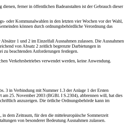
dienen, ferner in öffentlichen Badeanstalten ist der Gebrauch dieser
gs- oder Kommunalwahlen in den letzten vier Wochen vor der Wahl,
ie Gemeinden können durch ordnungsbehördliche Verordnung das
er Absätze 1 und 2 im Einzelfall Ausnahmen zulassen. Die Ausnahmen
ichend von Absatz 2 zeitlich begrenzte Darbietungen in
ei zu beachtenden Anforderungen festlegen.
tlichen Verkehrsbetriebes verwendet werden, keine Anwendung.
bs. 3 in Verbindung mit Nummer 1.3 der Anlage 1 der Ersten
t am 25. November 2003 (BGBl. I S.2304), abbrennen will, hat dies
chriftlich anzuzeigen. Die örtliche Ordnungsbehörde kann im
 in dem Zeitraum, für den die mitteleuropäische Sommerzeit
nstaltungen von besonderer Bedeutung Ausnahmen zulassen.