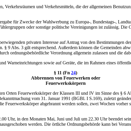
n, Verkehrsräumen und Verkehrsmitteln, die der allgemeinen Benutzung 
dergabe für Zwecke der Wahlwerbung zu Europa-, Bundestags-, Landta
Wählergruppen oder sonstige politische Vereinigungen ist zulässig. D
 überwiegenden privaten Interesse auf Antrag von den Bestimmungen d
n. § 9 Abs. 3 gilt entsprechend. Außerdem können die Gemeinden abwe
durch ordnungsbehördliche Verordnung allgemein zulassen und die dab
l- und Warneinrichtungen sowie auf Geräte, die im Rahmen eines öffen
§ 11 (Fn
24
)
Abbrennen von Feuerwerken oder
Feuerwerkskörpern
en Orten Feuerwerkskörper der Klassen III und IV im Sinne des § 6 A
Bekanntmachung vom 31. Januar 1991 (BGBl. I S.169), zuletzt geänder
die Feuerwerkskörper abgebrannt werden sollen, zwei Wochen vorher s
0 Uhr, in den Monaten Mai, Juni und Juli um 22.30 Uhr beendet sein,
 hinausgeschoben werden. Die örtliche Ordnungsbehörde kann bei Vera