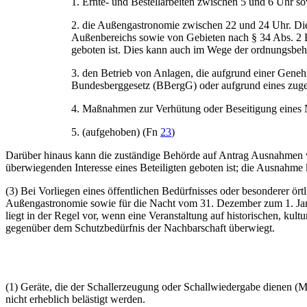
1. Ernte- und Bestellarbeiten zwischen 5 und 6 Uhr s
2. die Außengastronomie zwischen 22 und 24 Uhr. Die
Außenbereichs sowie von Gebieten nach § 34 Abs. 2 
geboten ist. Dies kann auch im Wege der ordnungsbeh
3. den Betrieb von Anlagen, die aufgrund einer Gene
Bundesberggesetz (BBergG) oder aufgrund eines zuge
4. Maßnahmen zur Verhütung oder Beseitigung eines 
5. (aufgehoben) (Fn
23
)
Darüber hinaus kann die zuständige Behörde auf Antrag Ausnahmen vo
überwiegenden Interesse eines Beteiligten geboten ist; die Ausnahme
(3) Bei Vorliegen eines öffentlichen Bedürfnisses oder besonderer ö
Außengastronomie sowie für die Nacht vom 31. Dezember zum 1. Jan
liegt in der Regel vor, wenn eine Veranstaltung auf historischen, ku
gegenüber dem Schutzbedürfnis der Nachbarschaft überwiegt.
(1) Geräte, die der Schallerzeugung oder Schallwiedergabe dienen (M
nicht erheblich belästigt werden.