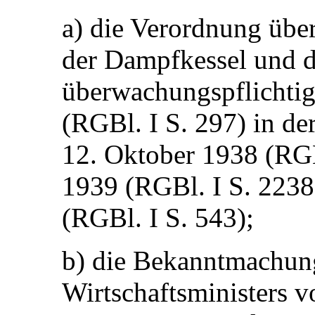
a) die Verordnung übe
der Dampfkessel und d
überwachungspflichti
(RGBl. I S. 297) in d
12. Oktober 1938 (RGB
1939 (RGBl. I S. 223
(RGBl. I S. 543);
b) die Bekanntmachung
Wirtschaftsministers v