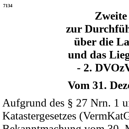
7134
Zweite
zur Durchfüh
über die L
und das Lieg
- 2. DVO
Vom 31. Dez
Aufgrund des § 27 Nrn. 1 
Katastergesetzes (VermKat
Bekanntmachung vom 30. M