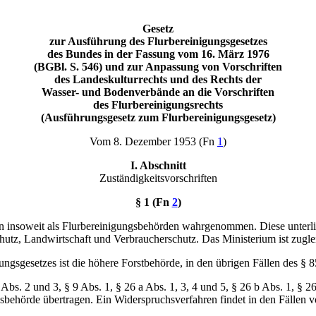
Gesetz
zur Ausführung des Flurbereinigungsgesetzes
des Bundes in der Fassung vom 16. März 1976
(BGBl. S. 546) und zur Anpassung von Vorschriften
des Landeskulturrechts und des Rechts der
Wasser- und Bodenverbände an die Vorschriften
des Flurbereinigungsrechts
(Ausführungsgesetz zum Flurbereinigungsgesetz)
Vom 8. Dezember 1953 (Fn
1
)
I. Abschnitt
Zuständigkeitsvorschriften
§ 1 (Fn
2
)
n insoweit als Flurbereinigungsbehörden wahrgenommen. Diese unterli
utz, Landwirtschaft und Verbraucherschutz. Das Ministerium ist zugle
gungsgesetzes ist die höhere Forstbehörde, in den übrigen Fällen des § 
bs. 2 und 3, § 9 Abs. 1, § 26 a Abs. 1, 3, 4 und 5, § 26 b Abs. 1, § 26
behörde übertragen. Ein Widerspruchsverfahren findet in den Fällen vo