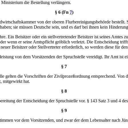
Ministerium die Bestellung verlängern.
§ 6 (Fn
7
)
andwirtschaftskammer von der oberen Flurbereinigungsbehörde bestellt. 
 haben; sie müssen Deutsche sein, und es darf bei ihnen kein Hinderun
ahre. Ein Beisitzer oder ein stellvertretender Beisitzer ist seines Amtes
der wenn er seine Amtspflicht gröblich verletzt. Die Entscheidung trif
uer Beisitzer oder Stellvertreter erforderlich, so werden diese für den
stleistung von dem Vorsitzenden der Spruchstelle vereidigt. Ihr Amt ist 
§ 7
le gelten die Vorschriften der Zivilprozeßordnung entsprechend. Von 
 mitgewirkt hat.
§ 8
reitung der Entscheidung der Spruchstelle vor. § 143 Satz 3 und 4 d
§ 9
 stimmen vor dem Vorsitzenden, und zwar der dem Lebensalter nach Jüng