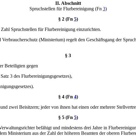
II. Abschnitt
Spruchstellen für Flurbereinigung (Fn
3
)
§ 2 (Fn
5
)
 Zahl Spruchstellen für Flurbereinigung einzurichten.
Verbraucherschutz (Ministerium) regelt den Geschäftsgang der Spruchs
§ 3
er Beteiligten gegen
 Satz 3 des Flurbereinigungsgesetzes),
inigungsgesetzes).
§ 4 (Fn
4
)
und zwei Beisitzern; jeder von ihnen hat einen oder mehrere Stellvertre
§ 5 (Fn
5
)
Verwaltungsrichter befähigt und mindestens drei Jahre in Flurbereinig
dem Ministerium aus der Zahl der höheren Beamten der oberen Flurber