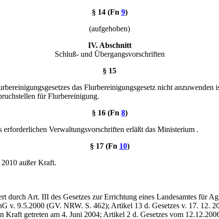
§ 14 (Fn
9
)
(aufgehoben)
IV. Abschnitt
Schluß- und Übergangsvorschriften
§ 15
rbereinigungsgesetzes das Flurbereinigungsgesetz nicht anzuwenden ist,
ruchstellen für Flurbereinigung.
§ 16 (Fn
8
)
erforderlichen Verwaltungsvorschriften erläßt das Ministerium .
§ 17 (Fn
10
)
r 2010 außer Kraft.
 durch Art. III des Gesetzes zur Errichtung eines Landesamtes für Agr
G v. 9.5.2000 (GV. NRW. S. 462); Artikel 13 d. Gesetzes v. 17. 12. 20
n Kraft getreten am 4. Juni 2004; Artikel 2 d. Gesetzes vom 12.12.2006