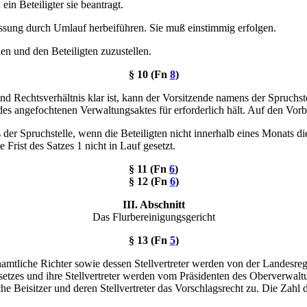
n Beteiligter sie beantragt.
assung durch Umlauf herbeiführen. Sie muß einstimmig erfolgen.
en und den Beteiligten zuzustellen.
§ 10 (Fn
8
)
nd Rechtsverhältnis klar ist, kann der Vorsitzende namens der Spruchst
es angefochtenen Verwaltungsaktes für erforderlich hält. Auf den Vor
der Spruchstelle, wenn die Beteiligten nicht innerhalb eines Monats di
Frist des Satzes 1 nicht in Lauf gesetzt.
§ 11 (Fn
6
)
§ 12 (Fn
6
)
III. Abschnitt
Das Flurbereinigungsgericht
§ 13 (Fn
5
)
mtliche Richter sowie dessen Stellvertreter werden von der Landesreg
etzes und ihre Stellvertreter werden vom Präsidenten des Oberverwaltu
he Beisitzer und deren Stellvertreter das Vorschlagsrecht zu. Die Zahl