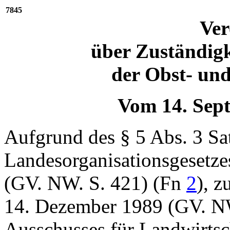
7845
Ve
über Zuständigk
der Obst- un
Vom 14. Sep
Aufgrund des § 5 Abs. 3 Sa
Landesorganisationsgesetz
(GV. NW. S. 421) (Fn
2
), z
14. Dezember 1989 (GV. NW
Ausschusses für Landwirtsc