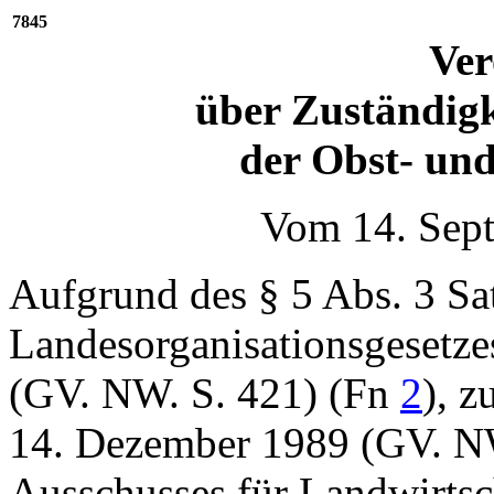
7845
Ve
über Zuständigk
der Obst- un
Vom 14. Sept
Aufgrund des § 5 Abs. 3 Sa
Landesorganisationsgesetz
(GV. NW. S. 421) (
Fn
2
), z
14. Dezember 1989 (GV. NW
Ausschusses für Landwirtsc