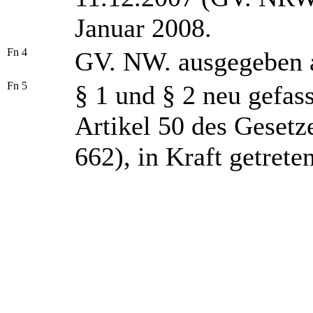
Januar 2008.
Fn
4
GV. NW. ausgegeben 
Fn
5
§ 1 und § 2 neu gefas
Artikel 50 des Gesetz
662), in Kraft getrete