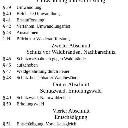
Umwandlung und Aufforstung
§ 39
Umwandlung
§ 40
Befristete Umwandlung
§ 41
Erstaufforstung
§ 42
Verfahren, Umwandlungsfrist
§ 43
Ausnahmen
§ 44
Pflicht zur Wiederaufforstung
Zweiter Abschnitt
Schutz vor Waldbränden, Nachbarschutz
§ 45
Schutzmaßnahmen gegen Waldbrände
§ 46
aufgehoben
§ 47
Waldgefährdung durch Feuer
§ 48
Schutz benachbarter Waldbestände
Dritter Abschnitt
Schutzwald, Erholungswald
§ 49
Schutzwald, Naturwaldzellen
§ 50
Erholungswald
Vierter Abschnitt
Entschädigung
§ 51
Entschädigung, Vorteilsausgleich