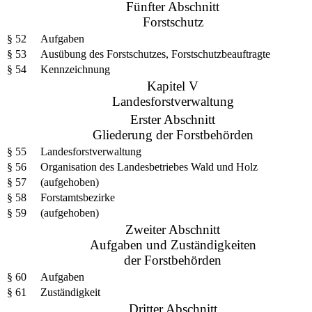
Fünfter Abschnitt
Forstschutz
§ 52
Aufgaben
§ 53
Ausübung des Forstschutzes, Forstschutzbeauftragte
§ 54
Kennzeichnung
Kapitel V
Landesforstverwaltung
Erster Abschnitt
Gliederung der Forstbehörden
§ 55
Landesforstverwaltung
§ 56
Organisation des Landesbetriebes Wald und Holz
§ 57
(aufgehoben)
§ 58
Forstamtsbezirke
§ 59
(aufgehoben)
Zweiter Abschnitt
Aufgaben und Zuständigkeiten
der Forstbehörden
§ 60
Aufgaben
§ 61
Zuständigkeit
Dritter Abschnitt