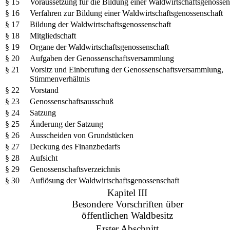
§ 15
Voraussetzung für die Bildung einer Waldwirtschaftsgenossen
§ 16
Verfahren zur Bildung einer Waldwirtschaftsgenossenschaft
§ 17
Bildung der Waldwirtschaftsgenossenschaft
§ 18
Mitgliedschaft
§ 19
Organe der Waldwirtschaftsgenossenschaft
§ 20
Aufgaben der Genossenschaftsversammlung
§ 21
Vorsitz und Einberufung der Genossenschaftsversammlung,
Stimmenverhältnis
§ 22
Vorstand
§ 23
Genossenschaftsausschuß
§ 24
Satzung
§ 25
Änderung der Satzung
§ 26
Ausscheiden von Grundstücken
§ 27
Deckung des Finanzbedarfs
§ 28
Aufsicht
§ 29
Genossenschaftsverzeichnis
§ 30
Auflösung der Waldwirtschaftsgenossenschaft
Kapitel III
Besondere Vorschriften über
öffentlichen Waldbesitz
Erster Abschnitt