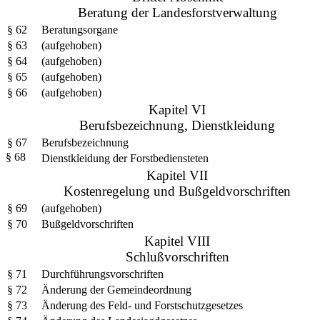
Beratung der Landesforstverwaltung
§ 62
Beratungsorgane
§ 63
(aufgehoben)
§ 64
(aufgehoben)
§ 65
(aufgehoben)
§ 66
(aufgehoben)
Kapitel VI
Berufsbezeichnung, Dienstkleidung
§ 67
Berufsbezeichnung
§ 68
Dienstkleidung der Forstbediensteten
Kapitel VII
Kostenregelung und Bußgeldvorschriften
§ 69
(aufgehoben)
§ 70
Bußgeldvorschriften
Kapitel VIII
Schlußvorschriften
§ 71
Durchführungsvorschriften
§ 72
Änderung der Gemeindeordnung
§ 73
Änderung des Feld- und Forstschutzgesetzes