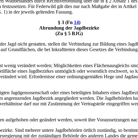
den Wildbestandes durch Rechtsverordnung über die in § 2 Absatz 1 des
n festzusetzen. Für Federwild gilt dies nur nach Maßgabe der in Artik
 1) in der jeweils geltenden Fassung.
§ 3 (Fn
14
)
Abrundung der Jagdbezirke
(Zu § 5 BJG)
er Jagd nicht gestatten, stellen die Verbindung zur Bildung eines Jagd
t auf Grundflächen, die bei Inkrafttreten dieses Gesetzes die Verbindu
t wenig verändert werden; Möglichkeiten eines Flächenausgleichs sind
lfläche eines Jagdbezirkes unmöglich oder wesentlich erschwert, so k
verändert wird. Erfordernisse einer ordnungsgemäßen Hege und Jagdau
ligten Jagdgenossenschaft oder eines beteiligten Inhabers eines Jagd
angrenzenden Jagdbezirk angegliedert werden. Die Jagdbehörden habe
verhältnisse darf nur mit Zustimmung der Vertragsteile eingegriffen w
en aufgehoben oder geändert werden, soweit ihre Voraussetzungen nach
zirke. Sind mehrere untere Jagdbehörden örtlich zuständig, so bestimm
desregierung mit der zuständigen Behörde des anderen Landes die geme