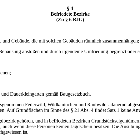
§ 4
Befriedete Bezirke
(Zu § 6 BJG)
n, und Gebäude, die mit solchen Gebäuden räumlich zusammenhängen;
Behausung anstoßen und durch irgendeine Umfriedung begrenzt oder so
ienen;
z und Dauerkleingärten gemäß Baugesetzbuch.
usgenommen Federwild, Wildkaninchen und Raubwild - dauernd abgesch
rden. Auf Grundflächen im Sinne des § 21 Abs. 4 findet Satz 1 keine A
gdbezirk gehören, und in befriedeten Bezirken Grundstückseigentümer
n, auch wenn diese Personen keinen Jagdschein besitzen. Die Ausübung
chgewiesen ist.