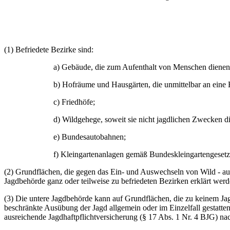
(1) Befriedete Bezirke sind:
a) Gebäude, die zum Aufenthalt von Menschen diene
b) Hofräume und Hausgärten, die unmittelbar an eine 
c) Friedhöfe;
d) Wildgehege, soweit sie nicht jagdlichen Zwecken d
e) Bundesautobahnen;
f) Kleingartenanlagen gemäß Bundeskleingartengeset
(2) Grundflächen, die gegen das Ein- und Auswechseln von Wild - a
Jagdbehörde ganz oder teilweise zu befriedeten Bezirken erklärt we
(3) Die untere Jagdbehörde kann auf Grundflächen, die zu keinem Ja
beschränkte Ausübung der Jagd allgemein oder im Einzelfall gestatte
ausreichende Jagdhaftpflichtversicherung (§ 17 Abs. 1 Nr. 4 BJG) na