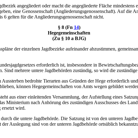
bezirk angegliedert oder macht die angegliederte Fläche mindestens ei
ergeben, eine Genossenschaft (Angliederungsgenossenschaft). Auf die A
6 gelten für die Angliederungsgenossenschaft nicht.
§ 8 (Fn
14
)
Hegegemeinschaften
(Zu § 10 a BJG)
usspläne der einzelnen Jagdbezirke aufeinander abzustimmen, gemein
ndesjagdgesetzes erforderlich ist, insbesondere in Bewirtschaftungsbez
n. Sind mehrere untere Jagdbehörden zuständig, so wird die zuständig
Aussterben bedrohte Tierarten aus Gründen der Hege erforderlich und i
eblieben, können Hegegemeinschaften von Amts wegen gebildet werde
steht aus einer einleitenden Versammlung, der Aufstellung eines Satz
 das Ministerium nach Anhörung des zuständigen Ausschusses des Lan
 ersetzt wird.
durch die untere Jagdbehörde. Die Satzung ist von den unteren Jagdbe
rt der Auslegung sind von der unteren Jagdbehörde ortsüblich bekannt