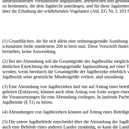
landeskulturellen Verhältnissen angepassten, artenreichen und gesun
zu bestimmen, die dem Jagdrecht unterliegen, und für diese Jagdzeite
über die Erhaltung der wildlebenden Vogelarten (Abl. EG Nr. L 103 S.
(1) Grundflächen, die für sich allein eine ordnungsgemäße Ausübung d
schmalsten Stelle mindestens 200 m breit sind. Diese Vorschrift finde
herstellen, keine Anwendung.
(2) Bei der Abrundung soll die Gesamtgröße der Jagdbezirke möglichs
ähnlichen Einrichtung die ordnungsgemäße Jagdausübung auf einer Tei
werden, wenn hierdurch die Gesamtgröße der Jagdbezirke erheblich 
Jagdbezirk seine gesetzliche Mindestgröße verliert, sind unzulässig.
(3) Eine Abrundung von Jagdbezirken darf nur auf Antrag einer betei
gehören (Enklaven), können auch ohne Antrag von Amts wegen einem 
die Voraussetzungen für eine Abrundung vorliegen. In laufende Pacht
Jagdbeiräte (§ 51) zu hören.
(4) Abrundungen von Jagdbezirken können auf Antrag eines Beteiligt
(5) Die untere Jagdbehörde entscheidet über die Abrundung der Jagdbe
auch eine Behörde eines anderen Landes zuständig, so kann die Lan