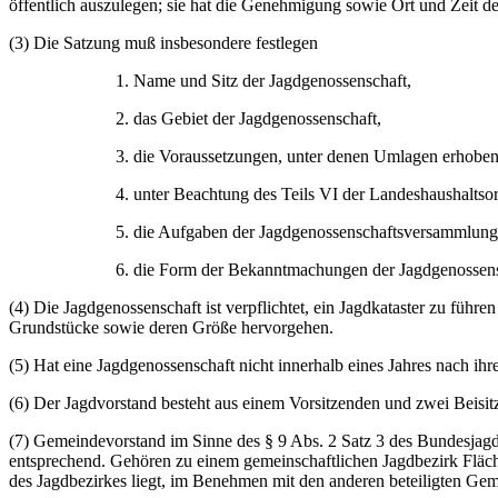
öffentlich auszulegen; sie hat die Genehmigung sowie Ort und Zeit 
(3) Die Satzung muß insbesondere festlegen
1. Name und Sitz der Jagdgenossenschaft,
2. das Gebiet der Jagdgenossenschaft,
3. die Voraussetzungen, unter denen Umlagen erhoben 
4. unter Beachtung des Teils VI der Landeshaushalt
5. die Aufgaben der Jagdgenossenschaftsversammlung
6. die Form der Bekanntmachungen der Jagdgenossens
(4) Die Jagdgenossenschaft ist verpflichtet, ein Jagdkataster zu füh
Grundstücke sowie deren Größe hervorgehen.
(5) Hat eine Jagdgenossenschaft nicht innerhalb eines Jahres nach ihr
(6) Der Jagdvorstand besteht aus einem Vorsitzenden und zwei Beisit
(7) Gemeindevorstand im Sinne des § 9 Abs. 2 Satz 3 des Bundesjagd
entsprechend. Gehören zu einem gemeinschaftlichen Jagdbezirk Fläc
des Jagdbezirkes liegt, im Benehmen mit den anderen beteiligten Ge