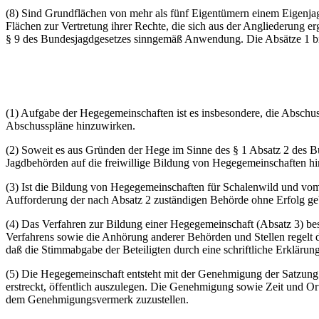
(8) Sind Grundflächen von mehr als fünf Eigentümern einem Eigenjagd
Flächen zur Vertretung ihrer Rechte, die sich aus der Angliederung 
§ 9 des Bundesjagdgesetzes sinngemäß Anwendung. Die Absätze 1 bis 
(1) Aufgabe der Hegegemeinschaften ist es insbesondere, die Absch
Abschusspläne hinzuwirken.
(2) Soweit es aus Gründen der Hege im Sinne des § 1 Absatz 2 des Bu
Jagdbehörden auf die freiwillige Bildung von Hegegemeinschaften hi
(3) Ist die Bildung von Hegegemeinschaften für Schalenwild und vom 
Aufforderung der nach Absatz 2 zuständigen Behörde ohne Erfolg g
(4) Das Verfahren zur Bildung einer Hegegemeinschaft (Absatz 3) be
Verfahrens sowie die Anhörung anderer Behörden und Stellen regelt
daß die Stimmabgabe der Beteiligten durch eine schriftliche Erklärung
(5) Die Hegegemeinschaft entsteht mit der Genehmigung der Satzung 
erstreckt, öffentlich auszulegen. Die Genehmigung sowie Zeit und O
dem Genehmigungsvermerk zuzustellen.