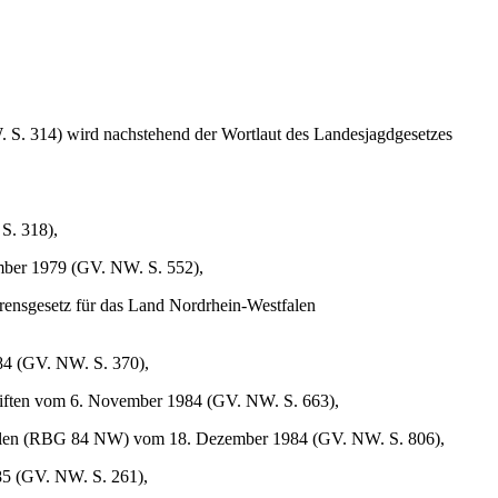
S. 314) wird nachstehend der Wortlaut des Landesjagdgesetzes
S. 318),
ember 1979 (GV. NW. S. 552),
hrensgesetz für das Land Nordrhein-Westfalen
984 (GV. NW. S. 370),
hriften vom 6. November 1984 (GV. NW. S. 663),
estfalen (RBG 84 NW) vom 18. Dezember 1984 (GV. NW. S. 806),
985 (GV. NW. S. 261),