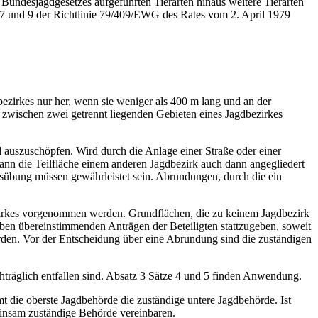
 Bundesjagdgesetzes aufgeführten Tierarten hinaus weitere Tierarten
el 7 und 9 der Richtlinie 79/409/EWG des Rates vom 2. April 1979
bezirkes nur her, wenn sie weniger als 400 m lang und an der
ng zwischen zwei getrennt liegenden Gebieten eines Jagdbezirkes
 auszuschöpfen. Wird durch die Anlage einer Straße oder einer
ann die Teilfläche einem anderen Jagdbezirk auch dann angegliedert
sübung müssen gewährleistet sein. Abrundungen, durch die ein
bezirkes vorgenommen werden. Grundflächen, die zu keinem Jagdbezirk
n übereinstimmenden Anträgen der Beteiligten stattzugeben, soweit
erden. Vor der Entscheidung über eine Abrundung sind die zuständigen
träglich entfallen sind. Absatz 3 Sätze 4 und 5 finden Anwendung.
t die oberste Jagdbehörde die zuständige untere Jagdbehörde. Ist
insam zuständige Behörde vereinbaren.