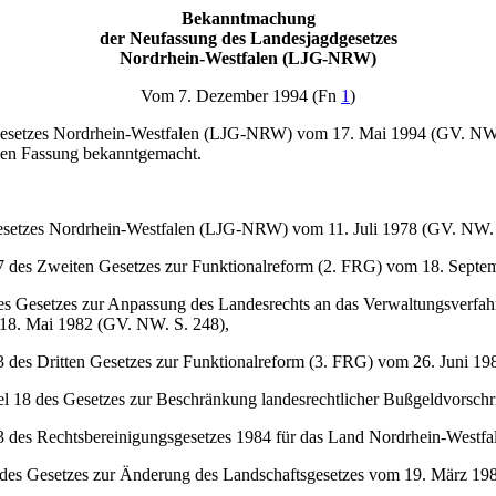
Bekanntmachung
der Neufassung des Landesjagdgesetzes
Nordrhein-Westfalen (LJG-NRW)
Vom 7. Dezember 1994 (Fn
1
)
dgesetzes Nordrhein-Westfalen (LJG-NRW) vom 17. Mai 1994 (GV. NW. 
den Fassung bekanntgemacht.
esetzes Nordrhein-Westfalen (LJG-NRW) vom 11. Juli 1978 (GV. NW. 
l 27 des Zweiten Gesetzes zur Funktionalreform (2. FRG) vom 18. Sept
5 des Gesetzes zur Anpassung des Landesrechts an das Verwaltungsverfa
 18. Mai 1982 (GV. NW. S. 248),
 13 des Dritten Gesetzes zur Funktionalreform (3. FRG) vom 26. Juni 1
kel 18 des Gesetzes zur Beschränkung landesrechtlicher Bußgeldvorsc
el 13 des Rechtsbereinigungsgesetzes 1984 für das Land Nordrhein-W
 2 des Gesetzes zur Änderung des Landschaftsgesetzes vom 19. März 1