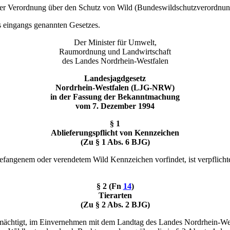
 der Verordnung über den Schutz von Wild (Bundeswildschutzverordn
es eingangs genannten Gesetzes.
Der Minister für Umwelt,
Raumordnung und Landwirtschaft
des Landes Nordrhein-Westfalen
Landesjagdgesetz
Nordrhein-Westfalen (LJG-NRW)
in der Fassung der Bekanntmachung
vom 7. Dezember 1994
§ 1
Ablieferungspflicht von Kennzeichen
(Zu § 1 Abs. 6 BJG)
gefangenem oder verendetem Wild Kennzeichen vorfindet, ist verpflich
§ 2 (Fn
14
)
Tierarten
(Zu § 2 Abs. 2 BJG)
mächtigt, im Einvernehmen mit dem Landtag des Landes Nordrhein-West