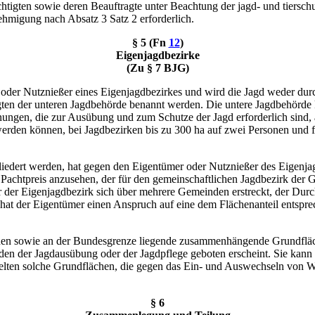
tigten sowie deren Beauftragte unter Beachtung der jagd- und tierschu
hmigung nach Absatz 3 Satz 2 erforderlich.
§ 5 (Fn
12
)
Eigenjagdbezirke
(Zu § 7 BJG)
r oder Nutznießer eines Eigenjagdbezirkes und wird die Jagd weder dur
ten der unteren Jagdbehörde benannt werden. Die untere Jagdbehörde k
ungen, die zur Ausübung und zum Schutze der Jagd erforderlich sind, 
rden können, bei Jagdbezirken bis zu 300 ha auf zwei Personen und für
liedert werden, hat gegen den Eigentümer oder Nutznießer des Eigenja
chtpreis anzusehen, der für den gemeinschaftlichen Jagdbezirk der Gem
 der Eigenjagdbezirk sich über mehrere Gemeinden erstreckt, der Durc
 hat der Eigentümer einen Anspruch auf eine dem Flächenanteil entsp
hen sowie an der Bundesgrenze liegende zusammenhängende Grundflächen
n der Jagdausübung oder der Jagdpflege geboten erscheint. Sie kann h
 gelten solche Grundflächen, die gegen das Ein- und Auswechseln von
§ 6