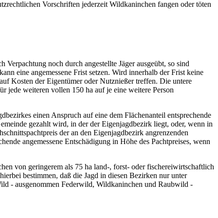
tzrechtlichen Vorschriften jederzeit Wildkaninchen fangen oder töten
ch Verpachtung noch durch angestellte Jäger ausgeübt, so sind
ann eine angemessene Frist setzen. Wird innerhalb der Frist keine
auf Kosten der Eigentümer oder Nutznießer treffen. Die untere
 jede weiteren vollen 150 ha auf je eine weitere Person
gdbezirkes einen Anspruch auf eine dem Flächenanteil entsprechende
einde gezahlt wird, in der der Eigenjagdbezirk liegt, oder, wenn in
hschnittspachtpreis der an den Eigenjagdbezirk angrenzenden
rechende angemessene Entschädigung in Höhe des Pachtpreises, wenn
 von geringerem als 75 ha land-, forst- oder fischereiwirtschaftlich
ierbei bestimmen, daß die Jagd in diesen Bezirken nur unter
 Wild - ausgenommen Federwild, Wildkaninchen und Raubwild -