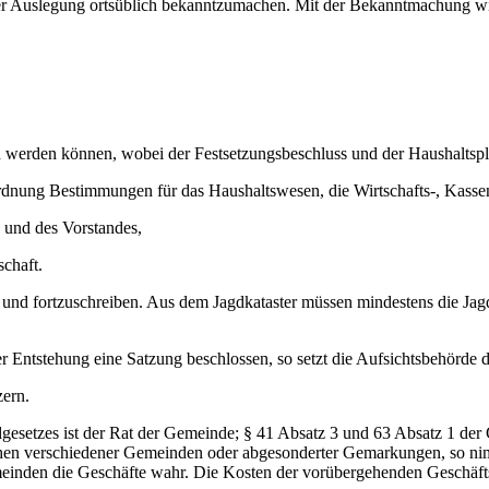
der Auslegung ortsüblich bekanntzumachen. Mit der Bekanntmachung wir
werden können, wobei der Festsetzungsbeschluss und der Haushaltsplan
sordnung Bestimmungen für das Haushaltswesen, die Wirtschafts-, Kas
 und des Vorstandes,
chaft.
ren und fortzuschreiben. Aus dem Jagdkataster müssen mindestens die J
er Entstehung eine Satzung beschlossen, so setzt die Aufsichtsbehörde di
zern.
gesetzes ist der Rat der Gemeinde; § 41 Absatz 3 und 63 Absatz 1 de
hen verschiedener Gemeinden oder abgesonderter Gemarkungen, so nimm
meinden die Geschäfte wahr. Die Kosten der vorübergehenden Geschäfts