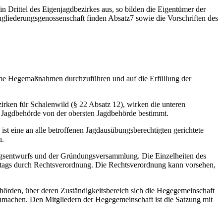
n Drittel des Eigenjagdbezirkes aus, so bilden die Eigentümer der
ngliederungsgenossenschaft finden Absatz7 sowie die Vorschriften des
same Hegemaßnahmen durchzuführen und auf die Erfüllung der
irken für Schalenwild (§ 22 Absatz 12), wirken die unteren
e Jagdbehörde von der obersten Jagdbehörde bestimmt.
st eine an alle betroffenen Jagdausübungsberechtigten gerichtete
n.
ungsentwurfs und der Gründungsversammlung. Die Einzelheiten des
dtags durch Rechtsverordnung. Die Rechtsverordnung kann vorsehen,
hörden, über deren Zuständigkeitsbereich sich die Hegegemeinschaft
zumachen. Den Mitgliedern der Hegegemeinschaft ist die Satzung mit