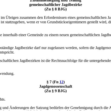
Zusammenlegung und Teilung
gemeinschaftlicher Jagdbezirke
(Zu § 8 BJG)
m Übrigen zusammen den Erfordernissen eines gemeinschaftlichen Jag
st stattzugeben, wenn er von Grundstückseigentümern gestellt wird, 
 innerhalb einer Gemeinde zu einem neuen gemeinschaftlichen Jagdbez
bständige Jagdbezirke darf nur zugelassen werden, sofern die Jagdgenos
tspricht.
aftlichen Jagdbezirken ist die Rechtsnachfolge für die untergehenden 
nwendung.
§ 7 (Fn
12
)
Jagdgenossenschaft
(Zu § 9 BJG)
hts.
zung und Änderungen der Satzung bedürfen der Genehmigung durch die A