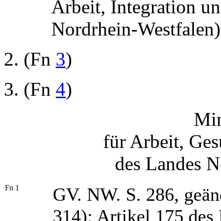
Arbeit, Integration u
Nordrhein-Westfalen)
2. (Fn
3
)
3. (Fn
4
)
Min
für Arbeit, Ge
des Landes N
Fn 1
GV. NW. S. 286, geän
314); Artikel 175 des