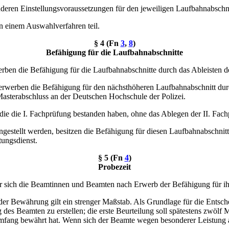
eren Einstellungsvoraussetzungen für den jeweiligen Laufbahnabschnitt
n einem Auswahlverfahren teil.
§ 4 (Fn
3
,
8
)
Befähigung für die Laufbahnabschnitte
erben die Befähigung für die Laufbahnabschnitte durch das Ableisten d
erwerben die Befähigung für den nächsthöheren Laufbahnabschnitt dur
Masterabschluss an der Deutschen Hochschule der Polizei.
 die I. Fachprüfung bestanden haben, ohne das Ablegen der II. Fachp
gestellt werden, besitzen die Befähigung für diesen Laufbahnabschnitt
tungsdienst.
§ 5 (Fn
4
)
Probezeit
der sich die Beamtinnen und Beamten nach Erwerb der Befähigung für i
ng der Bewährung gilt ein strenger Maßstab. Als Grundlage für die Ent
es Beamten zu erstellen; die erste Beurteilung soll spätestens zwölf 
Umfang bewährt hat. Wenn sich der Beamte wegen besonderer Leistung aus