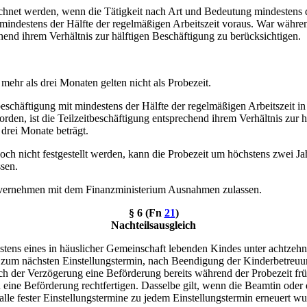
rechnet werden, wenn die Tätigkeit nach Art und Bedeutung mindestens 
 mindestens der Hälfte der regelmäßigen Arbeitszeit voraus. War währen
echend ihrem Verhältnis zur hälftigen Beschäftigung zu berücksichtigen.
ehr als drei Monaten gelten nicht als Probezeit.
itbeschäftigung mit mindestens der Hälfte der regelmäßigen Arbeitszei
orden, ist die Teilzeitbeschäftigung entsprechend ihrem Verhältnis zur h
drei Monate beträgt.
 nicht festgestellt werden, kann die Probezeit um höchstens zwei Jahre
sen.
invernehmen mit dem Finanzministerium Ausnahmen zulassen.
§ 6 (Fn
21
)
Nachteilsausgleich
stens eines in häuslicher Gemeinschaft lebenden Kindes unter achtzehn 
ine zum nächsten Einstellungstermin, nach Beendigung der Kinderbetre
h der Verzögerung eine Beförderung bereits während der Probezeit frü
n eine Beförderung rechtfertigen. Dasselbe gilt, wenn die Beamtin oder
alle fester Einstellungstermine zu jedem Einstellungstermin erneuert wu