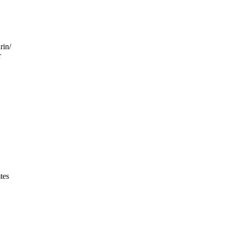
rin/
r
tes