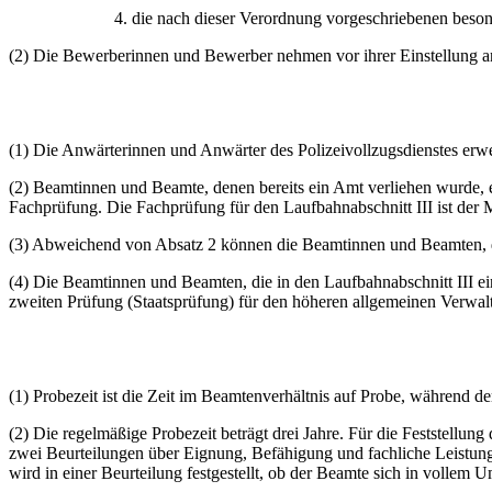
4. die nach dieser Verordnung vorgeschriebenen besond
(2) Die Bewerberinnen und Bewerber nehmen vor ihrer Einstellung a
(1) Die Anwärterinnen und Anwärter des Polizeivollzugsdienstes erw
(2) Beamtinnen und Beamte, denen bereits ein Amt verliehen wurde, 
Fachprüfung. Die Fachprüfung für den Laufbahnabschnitt III ist der 
(3) Abweichend von Absatz 2 können die Beamtinnen und Beamten, die
(4) Die Beamtinnen und Beamten, die in den Laufbahnabschnitt III ein
zweiten Prüfung (Staatsprüfung) für den höheren allgemeinen Verwal
(1) Probezeit ist die Zeit im Beamtenverhältnis auf Probe, während 
(2) Die regelmäßige Probezeit beträgt drei Jahre. Für die Feststellu
zwei Beurteilungen über Eignung, Befähigung und fachliche Leistung d
wird in einer Beurteilung festgestellt, ob der Beamte sich in vollem 