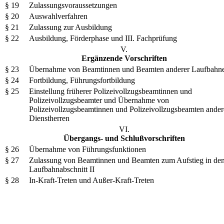
§ 19
Zulassungsvoraussetzungen
§ 20
Auswahlverfahren
§ 21
Zulassung zur Ausbildung
§ 22
Ausbildung, Förderphase und III. Fachprüfung
V.
Ergänzende Vorschriften
§ 23
Übernahme von Beamtinnen und Beamten anderer Laufbahn
§ 24
Fortbildung, Führungsfortbildung
§ 25
Einstellung früherer Polizeivollzugsbeamtinnen und
Polizeivollzugsbeamter und Übernahme von
Polizeivollzugsbeamtinnen und Polizeivollzugsbeamten ander
Dienstherren
VI.
Übergangs- und Schlußvorschriften
§ 26
Übernahme von Führungsfunktionen
§ 27
Zulassung von Beamtinnen und Beamten zum Aufstieg in de
Laufbahnabschnitt II
§ 28
In-Kraft-Treten und Außer-Kraft-Treten