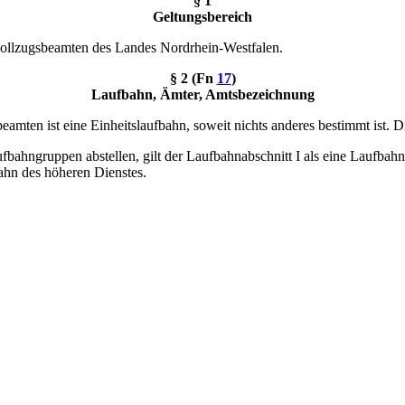
§ 1
Geltungsbereich
ivollzugsbeamten des Landes Nordrhein-Westfalen.
§ 2 (Fn
17
)
Laufbahn, Ämter, Amtsbezeichnung
mten ist eine Einheitslaufbahn, soweit nichts anderes bestimmt ist. Die 
fbahngruppen abstellen, gilt der Laufbahnabschnitt I als eine Laufbahn
ahn des höheren Dienstes.