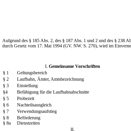
Aufgrund des § 185 Abs. 2, des § 187 Abs. 1 und 2 und des § 238 
durch Gesetz vom 17. Mai 1994 (GV. NW. S. 270), wird im Einverne
I.
Gemeinsame Vorschriften
§ 1
Geltungsbereich
§ 2
Laufbahn, Ämter, Amtsbezeichnung
§ 3
Einstellung
§4
Befähigung für die Laufbahnabschnitte
§ 5
Probezeit
§ 6
Nachteilsausgleich
§ 7
Verwendungsaufstieg
§ 8
Beförderung
§ 8a
Dienstzeiten
II.