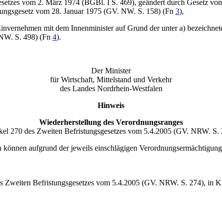
gesetzes vom 2. März 1974 (BGBl. I S. 469), geändert durch Gesetz vo
tungsgesetz vom 28. Januar 1975 (GV. NW. S. 158) (Fn
3
),
Einvernehmen mit dem Innenminister auf Grund der unter a) bezeichnete
 NW. S. 498) (Fn
4
).
Der Minister
für Wirtschaft, Mittelstand und Verkehr
des Landes Nordrhein-Westfalen
Hinweis
Wiederherstellung des Verordnungsranges
ikel 270 des Zweiten Befristungsgesetzes vom 5.4.2005 (GV. NRW. S. 
n können aufgrund der jeweils einschlägigen Verordnungsermächtigun
s Zweiten Befristungsgesetzes vom 5.4.2005 (GV. NRW. S. 274), in Kra