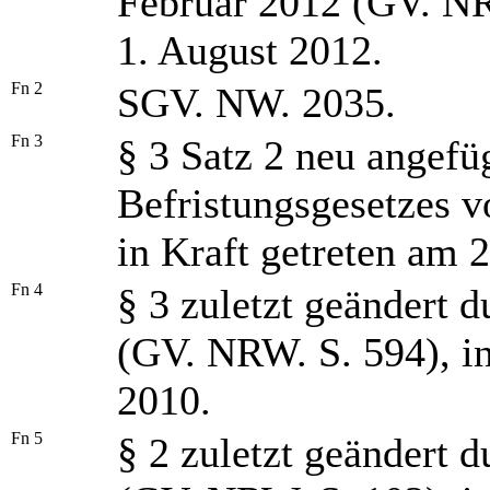
Februar 2012 (GV. NRW
1. August 2012.
Fn 2
SGV. NW. 2035.
Fn 3
§ 3 Satz 2 neu angefü
Befristungsgesetzes 
in Kraft getreten am 2
Fn 4
§ 3 zuletzt geändert
(GV. NRW. S. 594), i
2010.
Fn 5
§ 2 zuletzt geändert