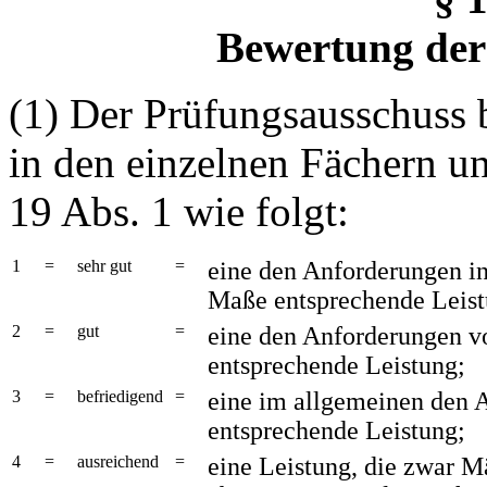
Bewertung der
(1) Der Prüfungsausschuss 
in den einzelnen Fächern u
19 Abs. 1 wie folgt:
1
=
sehr gut
=
eine den Anforderungen i
Maße entsprechende Leist
2
=
gut
=
eine den Anforderungen v
entsprechende Leistung;
3
=
befriedigend
=
eine im allgemeinen den 
entsprechende Leistung;
4
=
ausreichend
=
eine Leistung, die zwar M