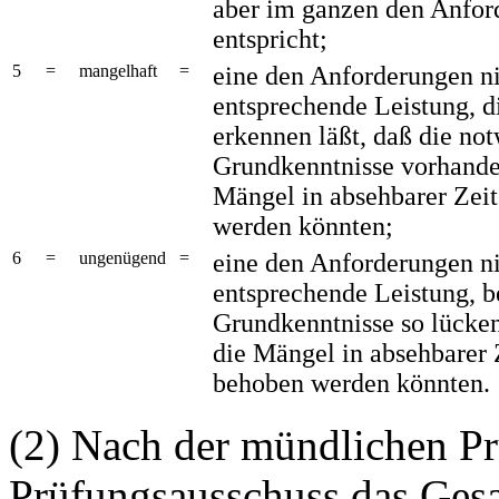
aber im ganzen den Anfor
entspricht;
5
=
mangelhaft
=
eine den Anforderungen n
entsprechende Leistung, d
erkennen läßt, daß die no
Grundkenntnisse vorhande
Mängel in absehbarer Zei
werden könnten;
6
=
ungenügend
=
eine den Anforderungen n
entsprechende Leistung, be
Grundkenntnisse so lücken
die Mängel in absehbarer 
behoben werden könnten.
(2) Nach der mündlichen Prü
Prüfungsausschuss das Gesa