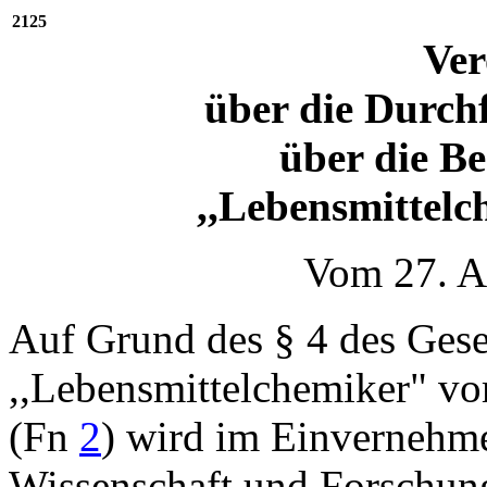
2125
Ve
über die Durch
über die B
,,Lebensmitte
Vom 27. A
Auf Grund des § 4 des Gese
,,Lebensmittelchemiker" v
(Fn
2
) wird im Einvernehme
Wissenschaft und Forschung