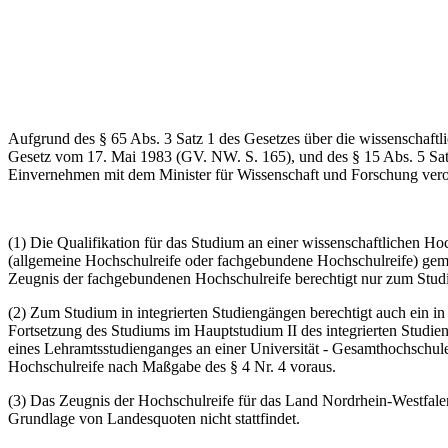
Aufgrund des § 65 Abs. 3 Satz 1 des Gesetzes über die wissenscha
Gesetz vom 17. Mai 1983 (GV. NW. S. 165), und des § 15 Abs. 5 Sa
Einvernehmen mit dem Minister für Wissenschaft und Forschung vero
(1) Die Qualifikation für das Studium an einer wissenschaftlichen 
(allgemeine Hochschulreife oder fachgebundene Hochschulreife) gem
Zeugnis der fachgebundenen Hochschulreife berechtigt nur zum Stu
(2) Zum Studium in integrierten Studiengängen berechtigt auch ein i
Fortsetzung des Studiums im Hauptstudium II des integrierten Studi
eines Lehramtsstudienganges an einer Universität - Gesamthochschul
Hochschulreife nach Maßgabe des § 4 Nr. 4 voraus.
(3) Das Zeugnis der Hochschulreife für das Land Nordrhein-Westfal
Grundlage von Landesquoten nicht stattfindet.