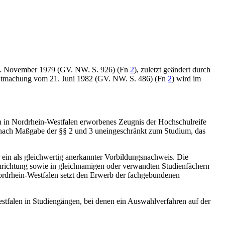
20. November 1979 (GV. NW. S. 926) (Fn
2
), zuletzt geändert durch
nntmachung vom 21. Juni 1982 (GV. NW. S. 486) (Fn
2
) wird im
in in Nordrhein-Westfalen erworbenes Zeugnis der Hochschulreife
t nach Maßgabe der §§ 2 und 3 uneingeschränkt zum Studium, das
 ein als gleichwertig anerkannter Vorbildungsnachweis. Die
chrichtung sowie in gleichnamigen oder verwandten Studienfächern
Nordrhein-Westfalen setzt den Erwerb der fachgebundenen
tfalen in Studiengängen, bei denen ein Auswahlverfahren auf der