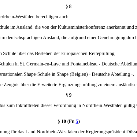
§ 8
rdrhein-Westfalen berechtigen auch
chule im Ausland, die von der Kultusministerkonferenz anerkannt und z
le im deutschsprachigen Ausland, die aufgrund einer Genehmigung durch
en Schule über das Bestehen der Europäischen Reifeprüfung,
 Schulen in St. Germain-en-Laye und Fontainebleau - Deutsche Abteilun
ernationalen Shape-Schule in Shape (Belgien) - Deutsche Abteilung -,
ne Zeugnis über die Erweiterte Ergänzungsprüfung zu einem ausländisc
§ 9
is zum Inkrafttreten dieser Verordnung in Nordrhein-Westfalen gültig 
§ 10 (Fn
5
)
dnung für das Land Nordrhein-Westfalen der Regierungspräsident Düssel