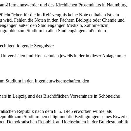
tsdam-Hermannswerder und des Kirchlichen Proseminars in Naumburg.
chtfächer, für die im Reifezeugnis keine Note enthalten ist, ein
gt wird. Fehlen die Noten in den Fächern Biologie oder Chemie und
udiengängen außer den Studiengängen Medizin, Zahnmedizin,
eographie zum Studium in allen Studiengängen außer dem
echtigen folgende Zeugnisse:
Universitäten und Hochschulen jeweils in der in dieser Anlage unter
zum Studium in den Ingenieurwissenschaften, den
ars in Leipzig und des Bischöflichen Vorseminars in Schöneiche
ratischen Republik nach dem 8. 5. 1945 erworben wurde, als
epublik zum Studium berechtigt und die Bedingungen seines Erwerbs
chen Demokratischen Republik an Hochschulen in der Bundesrepublik