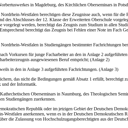
n Norbertuswerkes in Magdeburg, des Kirchlichen Oberseminars in Po
rdrhein-Westfalen berechtigen diese Zeugnisse auch, wenn für die Pfli
nd des Abschlusses der 12. Klasse der Erweiterten Oberschule vorgele
se vorgelegt werden, berechtigt das Zeugnis zum Studium in allen St
Entsprechend berechtigt das Zeugnis bei Fehlen einer Note im Fach G
 Nordrhein-Westfalen in Studiengängen bestimmter Fachrichtungen ber
ach Vorkursen für junge Facharbeiter an den in Anlage 2 aufgeführten 
arbeiterzeugnis ausgewiesenen Beruf entspricht; (Anlage 2)
weils in den in Anlage 3 aufgeführten Fachrichtungen. (Anlage 3)
chern, das nicht die Bedingungen gemäß Absatz 1 erfüllt, berechtigt 
 und der Informatik.
s Kathechetischen Oberseminars in Naumburg, des Theologischen Semin
nen Studiengängen zuerkennen.
Demokratischen Republik oder im jetzigen Gebiet der Deutschen Demok
n-Westfalen anerkennen, wenn es in der Deutschen Demokratischen R
 über die Zulassung von Hochschulzugangsberechtigten aus der Deuts