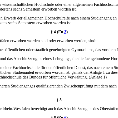
r wissenschaftlichen Hochschule oder einer allgemeinen Fachhochschu
destens sechs Semestern erworben worden ist,
gen Erwerb der allgemeinen Hochschulreife nach einem Studiengang an 
stens sechs Semestern erworben worden ist.
§ 4 (Fn
3
)
tfalen erworben worden sind oder erworben werden, sind:
es öffentlichen oder staatlich genehmigten Gymnasiums, das vor dem 1
 und das Abschlußzeugnis eines Lehrgangs, die die fachgebundene Hoch
 einer Fachhochschule für den öffentlichen Dienst, das nach einem Stu
ichen Studienanteil erworben worden ist, gemäß der Anlage 1 zu diese
chhochschule des Bundes für öffentliche Verwaltung. (Anlage 1)
grierten Studienganges qualifizierenden Zwischenprüfung mit dem nach 
§ 5
rhein-Westfalen berechtigt auch das Abschlußzeugnis des Oberstufenk
§ 6 (Fn
6
)