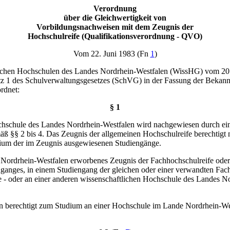
Verordnung
über die Gleichwertigkeit von
Vorbildungsnachweisen mit dem Zeugnis der
Hochschulreife (Qualifikationsverordnung - QVO)
Vom 22. Juni 1983 (Fn
1
)
ftlichen Hochschulen des Landes Nordrhein-Westfalen (WissHG) vom 
tz 1 des Schulverwaltungsgesetzes (SchVG) in der Fassung der Beka
rdnet:
§ 1
Hochschule des Landes Nordrhein-Westfalen wird nachgewiesen durch e
äß §§ 2 bis 4. Das Zeugnis der allgemeinen Hochschulreife berechtig
dium der im Zeugnis ausgewiesenen Studiengänge.
n Nordrhein-Westfalen erworbenes Zeugnis der Fachhochschulreife oder
enganges, in einem Studiengang der gleichen oder einer verwandten Fa
e - oder an einer anderen wissenschaftlichen Hochschule des Landes 
en berechtigt zum Studium an einer Hochschule im Lande Nordrhein-Wes