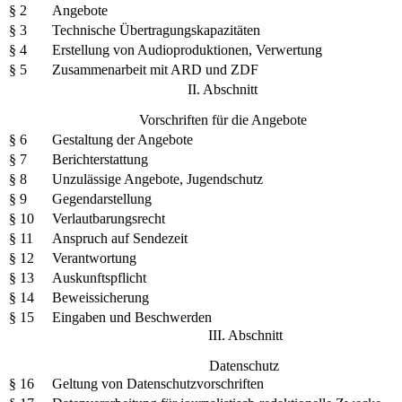
§ 2
Angebote
§ 3
Technische Übertragungskapazitäten
§ 4
Erstellung von Audioproduktionen, Verwertung
§ 5
Zusammenarbeit mit ARD und ZDF
II. Abschnitt
Vorschriften für die Angebote
§ 6
Gestaltung der Angebote
§ 7
Berichterstattung
§ 8
Unzulässige Angebote, Jugendschutz
§ 9
Gegendarstellung
§ 10
Verlautbarungsrecht
§ 11
Anspruch auf Sendezeit
§ 12
Verantwortung
§ 13
Auskunftspflicht
§ 14
Beweissicherung
§ 15
Eingaben und Beschwerden
III. Abschnitt
Datenschutz
§ 16
Geltung von Datenschutzvorschriften