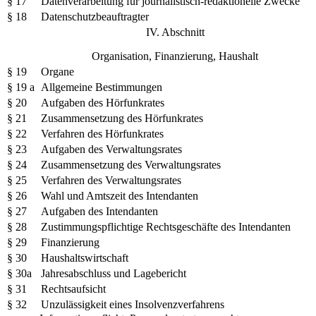
§ 17
Datenverarbeitung für journalistisch-redaktionelle Zwecke
§ 18
Datenschutzbeauftragter
IV. Abschnitt
Organisation, Finanzierung, Haushalt
§ 19
Organe
§ 19 a
Allgemeine Bestimmungen
§ 20
Aufgaben des Hörfunkrates
§ 21
Zusammensetzung des Hörfunkrates
§ 22
Verfahren des Hörfunkrates
§ 23
Aufgaben des Verwaltungsrates
§ 24
Zusammensetzung des Verwaltungsrates
§ 25
Verfahren des Verwaltungsrates
§ 26
Wahl und Amtszeit des Intendanten
§ 27
Aufgaben des Intendanten
§ 28
Zustimmungspflichtige Rechtsgeschäfte des Intendanten
§ 29
Finanzierung
§ 30
Haushaltswirtschaft
§ 30a
Jahresabschluss und Lagebericht
§ 31
Rechtsaufsicht
§ 32
Unzulässigkeit eines Insolvenzverfahrens